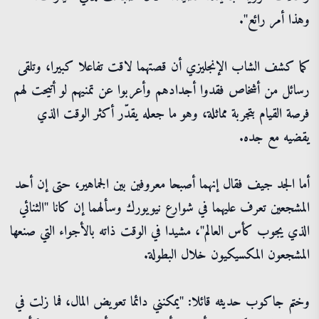
وهذا أمر رائع".
كما كشف الشاب الإنجليزي أن قصتهما لاقت تفاعلا كبيرا، وتلقى
رسائل من أشخاص فقدوا أجدادهم وأعربوا عن تمنيهم لو أتيحت لهم
فرصة القيام بتجربة مماثلة، وهو ما جعله يقدّر أكثر الوقت الذي
يقضيه مع جده.
أما الجد جيف فقال إنهما أصبحا معروفين بين الجماهير، حتى إن أحد
المشجعين تعرف عليهما في شوارع نيويورك وسألهما إن كانا "الثنائي
الذي يجوب كأس العالم"، مشيدا في الوقت ذاته بالأجواء التي صنعها
المشجعون المكسيكيون خلال البطولة.
وختم جاكوب حديثه قائلا: "يمكنني دائما تعويض المال، فما زلت في