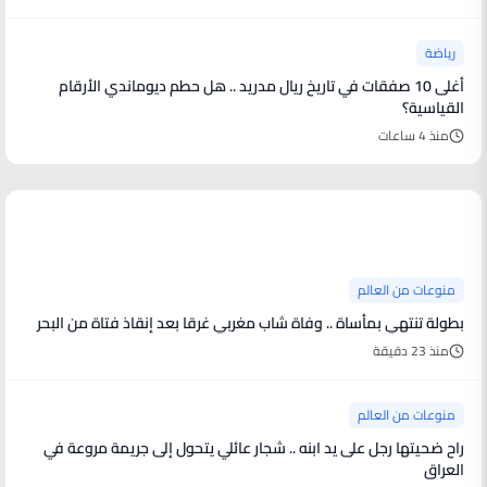
رياضة
أغلى 10 صفقات في تاريخ ريال مدريد .. هل حطم ديوماندي الأرقام
القياسية؟
منذ 4 ساعات
منوعات من العالم
منوعات من العالم
بطولة تنتهي بمأساة .. وفاة شاب مغربي غرقا بعد إنقاذ فتاة من البحر
منذ 23 دقيقة
منوعات من العالم
راح ضحيتها رجل على يد ابنه .. شجار عائلي يتحول إلى جريمة مروعة في
العراق