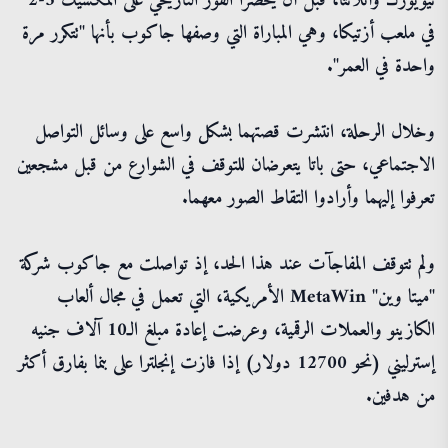
نيويورك وأتلانتا، قبل أن يحضرا الفوز التاريخي على المكسيك 3-2
في ملعب أزتيكا، وهي المباراة التي وصفها جاكوب بأنها "تتكرر مرة
واحدة في العمر".
وخلال الرحلة، انتشرت قصتهما بشكل واسع على وسائل التواصل
الاجتماعي، حتى باتا يتعرضان للتوقف في الشوارع من قبل مشجعين
تعرفوا إليهما وأرادوا التقاط الصور معهما.
ولم تتوقف المفاجآت عند هذا الحد، إذ تواصلت مع جاكوب شركة
"ميتا وين" MetaWin الأمريكية، التي تعمل في مجال ألعاب
الكازينو والعملات الرقمية، وعرضت إعادة مبلغ الـ10 آلاف جنيه
إسترليني (نحو 12700 دولار) إذا فازت إنجلترا على بنما بفارق أكثر
من هدفين.