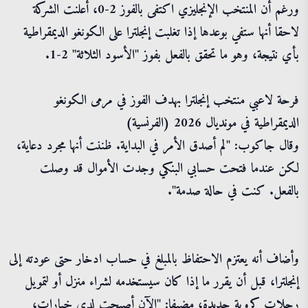
ورغم أن المنتخب الإنجليزي اكتفى بالفوز 2-0، أعلنت الشركة
لاحقا أنها ستفي بوعدها إذا تغلبت إنجلترا على الكونغو الديمقراطية
بأي نتيجة، وهو ما تحقق بالفعل بفوز "الأسود الثلاثة" 2-1.
فرحة لاعبي منتخب إنجلترا بهدف الفوز في مرمى الكونغو
الديمقراطية في مونديال 2026 (الفرنسية)
وقال جاكوب: "لم أصدق الأمر في البداية. ظننت أنها مجرد دعاية،
لكن عندما فتحت حسابي البنكي وجدت الأموال قد وصلت
بالفعل. كنت في حالة صدمة".
وأضاف أنه يعتزم الاحتفاظ بالمبلغ في حساب ادخار حتى عودته إلى
إنجلترا، قبل أن يقرر ما إذا كان سيستخدمه لشراء منزل أو لتمويل
رحلات كروية جديدة، مضيفا: "الآن أصبحت لدي خيارات،