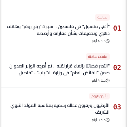
الأكثر قراءة
سياسة
"أغنى متسول" في فلسطين .. سيارة "رينج روفر" وهاتف
01
ذهبي وتحقيقات بشأن عقاراته وأرصدته
منذ 4 أيام
ملفات ساخنة
"انتصر قضائيًا بإلغاء قرار نقله .. ثم أُدرجه الوزير العدوان
02
ضمن "الفائض العام" في وزارة الشباب" - تفاصيل
منذ 4 أيام
الأردن اليوم
الأردنيون يترقبون عطلة رسمية بمناسبة المولد النبوي
03
الشريف
منذ 3 أيام