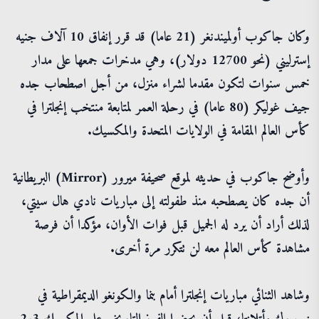
وكان جاكوب أولميندنغر (21 عاما) قد قرر إنفاق 10 آلاف جنيه
إسترليني (نحو 12700 دولار)، وهي مدخرات جمعها على مدار
خمس سنوات لتكون مقدما لشراء منزل، من أجل اصطحاب جده
جيف غوليكر (80 عاما) في رحلة العمر لمتابعة منتخب إنجلترا في
كأس العالم المقامة في الولايات المتحدة والمكسيك.
وأوضح جاكوب في حديثه لموقع صحيفة ميرور (Mirror) البريطانية
أن جده كان يصطحبه منذ طفولته إلى مباريات نادي هال سيتي،
لذلك أراد أن يرد له الجميل قبل فوات الأوان، مؤكدا أن فرصة
مشاهدة كأس العالم معه لن تتكرر مرة أخرى.
وشاهد الثنائي مباريات إنجلترا أمام بنما والكونغو الديمقراطية في