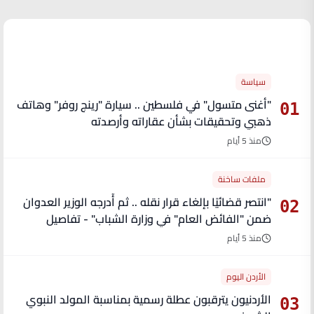
الأكثر قراءة
سياسة
"أغنى متسول" في فلسطين .. سيارة "رينج روفر" وهاتف
01
ذهبي وتحقيقات بشأن عقاراته وأرصدته
منذ 5 أيام
ملفات ساخنة
"انتصر قضائيًا بإلغاء قرار نقله .. ثم أُدرجه الوزير العدوان
02
ضمن "الفائض العام" في وزارة الشباب" - تفاصيل
منذ 5 أيام
الأردن اليوم
الأردنيون يترقبون عطلة رسمية بمناسبة المولد النبوي
03