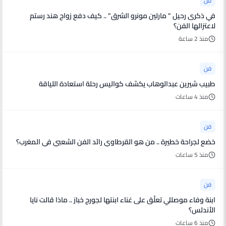
فن
في ذكرى رحيل " مارلين مونرو الشرق" .. كيف دفع زواج هند رستم
لاعتزالها الفن؟
منذ 2 ساعة
فن
طبيب شيرين عبدالوهاب يكشف كواليس رحلة استعادة اللياقة
منذ 4 ساعات
فن
خضع لجراحة خطيرة .. من هو القرطاوي رائد الفن الشعبي في المغرب؟
منذ 5 ساعات
فن
ابنة وفاء موصللي تعلّق على غناء ابنتها لجورج خباز .. ماذا قالت نايا
الأندلس؟
منذ 6 ساعات