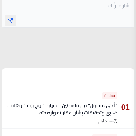
الأكثر قراءة
سياسة
"أغنى متسول" في فلسطين .. سيارة "رينج روفر" وهاتف
01
ذهبي وتحقيقات بشأن عقاراته وأرصدته
منذ 6 أيام