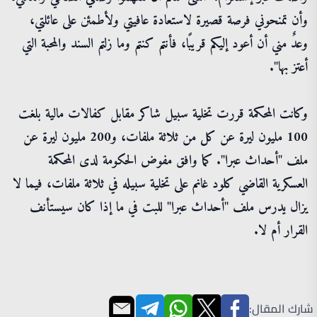
وأن تمنحوني فرصة قصيرة لاستعادة عافيتي ولأطمئن على عائلتي،
وعدٌ مني أن أعود إليكم قريبًا، فأنتم كنتم وما زلتم السند والمحبة التي
أعتز بها".
وكانت المحكمة قررت تخلية سبيل شاكر مقابل كفالات مالية بلغت
100 مليون ليرة عن كل من ثلاثة ملفات، و200 مليون ليرة عن
ملف "أحداث عبرا". كما وافق مفوض الحكومة لدى المحكمة
العسكرية القاضي كلود غانم على تخلية سبيله في ثلاثة ملفات، فيما لا
يزال يدرس ملف "أحداث عبرا" للبت في ما إذا كان سيستأنف
القرار أم لا.
شارك المقال: