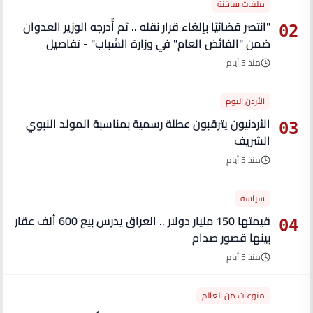
ملفات ساخنة
"انتصر قضائيًا بإلغاء قرار نقله .. ثم أُدرجه الوزير العدوان
02
ضمن "الفائض العام" في وزارة الشباب" - تفاصيل
منذ 5 أيام
الأردن اليوم
الأردنيون يترقبون عطلة رسمية بمناسبة المولد النبوي
03
الشريف
منذ 5 أيام
سياسة
قيمتها 150 مليار دولار .. العراق يدرس بيع 600 ألف عقار
04
بينها قصور صدام
منذ 5 أيام
منوعات من العالم