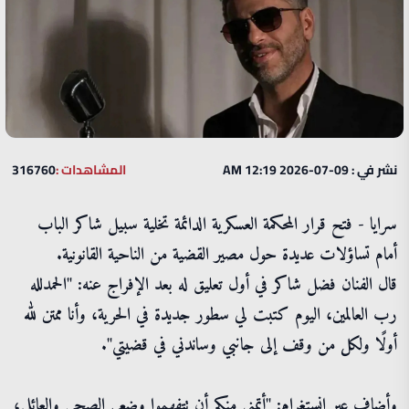
نشر في : 09-07-2026 12:19 AM
المشاهدات :
316760
سرايا - فتح قرار المحكمة العسكرية الدائمة تخلية سبيل شاكر الباب
أمام تساؤلات عديدة حول مصير القضية من الناحية القانونية.
قال الفنان فضل شاكر في أول تعليق له بعد الإفراج عنه: "الحمدلله
رب العالمين، اليوم كتبت لي سطور جديدة في الحرية، وأنا ممتن لله
أولًا ولكل من وقف إلى جانبي وساندني في قضيتي".
وأضاف عبر إنستغرام: "أتمنى منكم أن تتفهموا وضعي الصحي والعائلي،