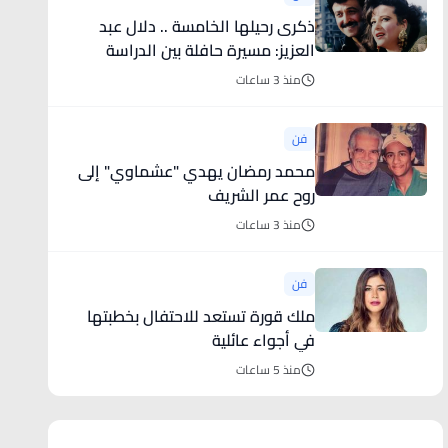
ذكرى رحيلها الخامسة .. دلال عبد
العزيز: مسيرة حافلة بين الدراسة
والمسرح
منذ 3 ساعات
فن
محمد رمضان يهدي "عشماوي" إلى
روح عمر الشريف
منذ 3 ساعات
فن
ملك قورة تستعد للاحتفال بخطبتها
في أجواء عائلية
منذ 5 ساعات