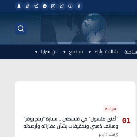
مقالات وآراء
مجتمع
عن سرايا
ساخنة
الأكثر قراءة
سياسة
"أغنى متسول" في فلسطين .. سيارة "رينج روفر"
01
وهاتف ذهبي وتحقيقات بشأن عقاراته وأرصدته
منذ 4 أيام