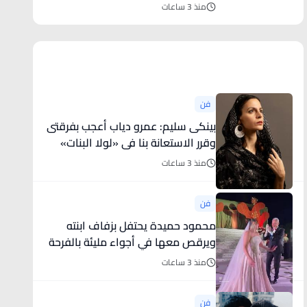
منذ 3 ساعات
أخبار فنية
فن
بينكى سليم: عمرو دياب أعجب بفرقتى
وقرر الاستعانة بنا فى «لولا البنات»
منذ 3 ساعات
فن
محمود حميدة يحتفل بزفاف ابنته
ويرقص معها في أجواء مليئة بالفرحة
..
منذ 3 ساعات
فن