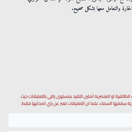
حارة والتعامل معها بشكل صحيح.
 الطائفية او العنصرية آملين التقيد بمستوى راقي بالتعليقات حيث
 حرية سقفها السماء علما ان التعليقات تعبر عن راي اصحابها فقط.