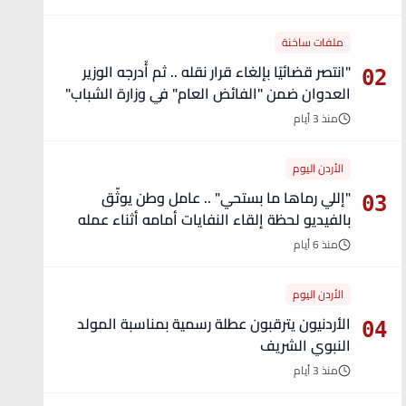
ملفات ساخنة
"انتصر قضائيًا بإلغاء قرار نقله .. ثم أُدرجه الوزير
02
العدوان ضمن "الفائض العام" في وزارة الشباب"
- تفاصيل
منذ 3 أيام
الأردن اليوم
"إللي رماها ما بستحي" .. عامل وطن يوثّق
03
بالفيديو لحظة إلقاء النفايات أمامه أثناء عمله
منذ 6 أيام
الأردن اليوم
الأردنيون يترقبون عطلة رسمية بمناسبة المولد
04
النبوي الشريف
منذ 3 أيام