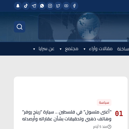
مقالات وآراء
مجتمع
عن سرايا
ساخنة
الأكثر قراءة
سياسة
"أغنى متسول" في فلسطين .. سيارة "رينج روفر"
01
وهاتف ذهبي وتحقيقات بشأن عقاراته وأرصدته
منذ 5 أيام