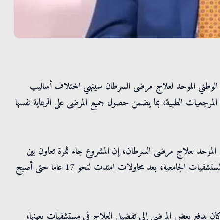
كول الوطني الموحد لعلاج مرضى السرطان سينهي اختلاف أساليب
المرجعيات الطبية، بما يضمن حصول جميع المرضى على الرعاية نفسها
الموحد لعلاج مرضى السرطان، إن المشروع جاء ثمرة تعاون بين
وزارة الصحة والخدمات الطبية الملكية ومركز الحسين للسرطان والمستشفيات الجامعية، بعد محاولات امتدت لنحو 17 عاما حتى أصبح
ان يدفع بعض المرضى إلى تفضيل العلاج في مستشفيات بعينها،