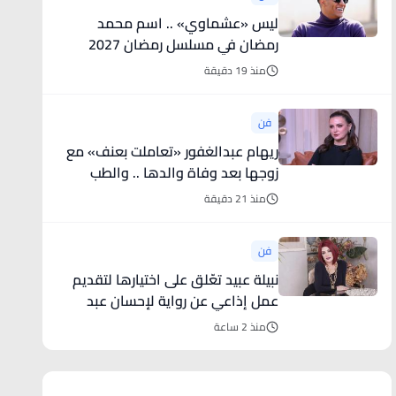
ليس «عشماوي» .. اسم محمد
رمضان في مسلسل رمضان 2027
منذ 19 دقيقة
فن
ريهام عبدالغفور «تعاملت بعنف» مع
زوجها بعد وفاة والدها .. والطب
النفسي لم ينفعها
منذ 21 دقيقة
فن
نبيلة عبيد تعّلق على اختيارها لتقديم
عمل إذاعي عن رواية لإحسان عبد
القدوس
منذ 2 ساعة