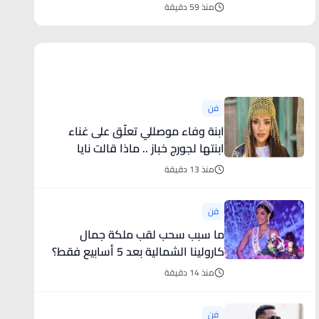
منذ 59 دقيقة
أخبار فنية
فن
ابنة وفاء موصللي تعلّق على غناء
ابنتها لجورج خباز .. ماذا قالت نايا
الأندلس؟
منذ 13 دقيقة
فن
ما سبب سحب لقب ملكة جمال
كارولينا الشمالية بعد 5 أسابيع فقط؟
منذ 14 دقيقة
فن