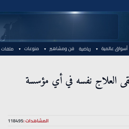
أسواق عالمية
فن ومشاهير
منوعات
رياضية
ملفات 
قى العلاج نفسه في أي مؤسسة
المشاهدات :
118495