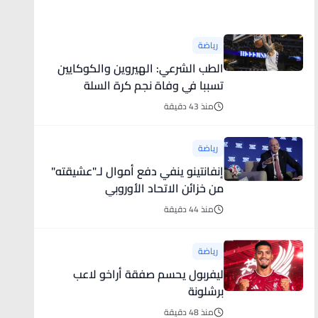
أخبار رياضية
رياضة
الطب الشرعي: الهيروين والكوكايين
تسببا في وفاة نجم كرة السلة
منذ 43 دقيقة
رياضة
إنفانتينو ينفي دفع أموال لـ"عشيقته"
من خزائن الاتحاد الأوروبي
منذ 44 دقيقة
رياضة
ليفربول يحسم صفقة أراخو لاعب
برشلونة
منذ 48 دقيقة