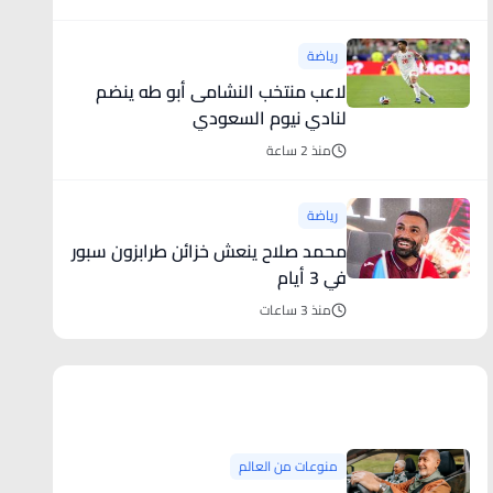
رياضة
لاعب منتخب النشامى أبو طه ينضم
لنادي نيوم السعودي
منذ 2 ساعة
رياضة
محمد صلاح ينعش خزائن طرابزون سبور
في 3 أيام
منذ 3 ساعات
منوعات من العالم
منوعات من العالم