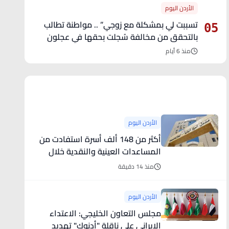
الأردن اليوم
تسببت لي بمشكلة مع زوجي” .. مواطنة تطالب
05
بالتحقق من مخالفة سُجلت بحقها في عجلون
منذ 6 أيام
آخر الأخبار
الأردن اليوم
أكثر من 148 ألف أسرة استفادت من
المساعدات العينية والنقدية خلال
النصف الأول من العام
منذ 14 دقيقة
الأردن اليوم
مجلس التعاون الخليجي: الاعتداء
الإيراني على ناقلة "أدنوك" تهديد