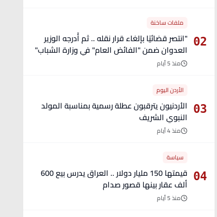
ملفات ساخنة
"انتصر قضائيًا بإلغاء قرار نقله .. ثم أُدرجه الوزير
02
العدوان ضمن "الفائض العام" في وزارة الشباب"
- تفاصيل
منذ 5 أيام
الأردن اليوم
الأردنيون يترقبون عطلة رسمية بمناسبة المولد
03
النبوي الشريف
منذ 4 أيام
سياسة
قيمتها 150 مليار دولار .. العراق يدرس بيع 600
04
ألف عقار بينها قصور صدام
منذ 5 أيام