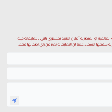
 الطائفية او العنصرية آملين التقيد بمستوى راقي بالتعليقات حيث
 حرية سقفها السماء علما ان التعليقات تعبر عن راي اصحابها فقط.