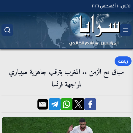
الاثنين، ١٠ أغسطس ٢٠٢٦
رياضة
سباق مع الزمن .. المغرب يترقب جاهزية صيباري
لمواجهة فرنسا