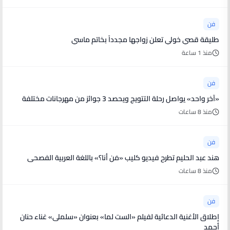
فن
طليقة قصي خولي تعلن زواجها مجدداً بخاتم ماسي
منذ 1 ساعة
فن
«آخر واحد» يواصل رحلة التتويج ويحصد 3 جوائز من مهرجانات مختلفة
منذ 8 ساعات
فن
هند عبد الحليم تطرح فيديو كليب «مَن أنا؟» باللغة العربية الفصحى
منذ 8 ساعات
فن
إطلاق الأغنية الدعائية لفيلم «الست لما» بعنوان «سلملى» غناء حنان
أحمد