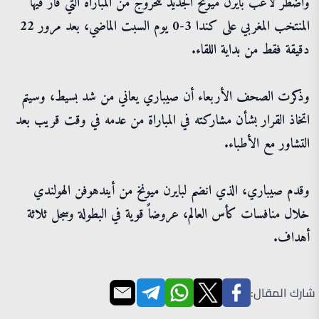
واضطر لاعب بايرن ميونخ الجديد للخروج من المباراة التي فاز فيها
المنتخب المغربي على كندا 3-0 يوم السبت الماضي، بعد مرور 22
دقيقة فقط من بداية اللقاء.
وذكرت الصحف الأربعاء أن صيباري يعاني من شد بسيط، وسيتم
اتخاذ القرار بشأن مشاركته في المباراة من عدمه في وقت قريب بعد
التشاور مع الأطباء.
وقدم صيباري، الذي انضم لبايرن ميونخ من أيندهوفن الهولندي
خلال منافسات كأس العالم، عروضاً قوية في البطولة وسجل ثلاثة
أهداف.
شارك المقال: