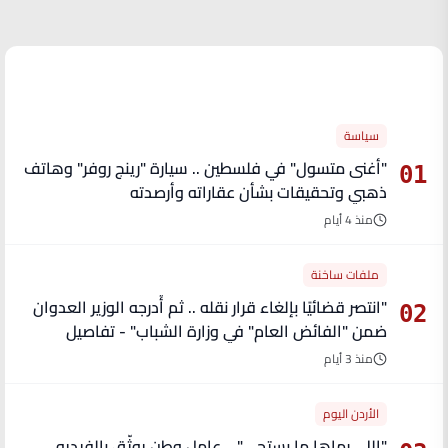
الأكثر قراءة
سياسة
"أغنى متسول" في فلسطين .. سيارة "رينج روفر" وهاتف
01
ذهبي وتحقيقات بشأن عقاراته وأرصدته
منذ 4 أيام
ملفات ساخنة
"انتصر قضائيًا بإلغاء قرار نقله .. ثم أُدرجه الوزير العدوان
02
ضمن "الفائض العام" في وزارة الشباب" - تفاصيل
منذ 3 أيام
الأردن اليوم
"إللي رماها ما بستحي" .. عامل وطن يوثّق بالفيديو