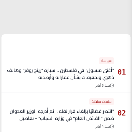
الأكثر قراءة
سياسة
"أغنى متسول" في فلسطين .. سيارة "رينج روفر" وهاتف
01
ذهبي وتحقيقات بشأن عقاراته وأرصدته
منذ 5 أيام
ملفات ساخنة
"انتصر قضائيًا بإلغاء قرار نقله .. ثم أُدرجه الوزير العدوان
02
ضمن "الفائض العام" في وزارة الشباب" - تفاصيل
منذ 4 أيام