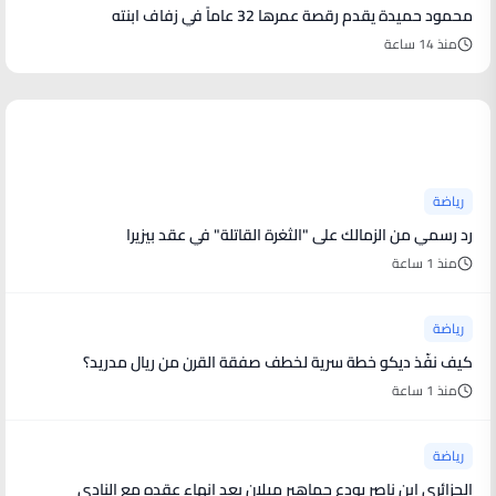
محمود حميدة يقدم رقصة عمرها 32 عاماً في زفاف ابنته
منذ 14 ساعة
أخبار رياضية
رياضة
رد رسمي من الزمالك على "الثغرة القاتلة" في عقد بيزيرا
منذ 1 ساعة
رياضة
كيف نفّذ ديكو خطة سرية لخطف صفقة القرن من ريال مدريد؟
منذ 1 ساعة
رياضة
الجزائري ابن ناصر يودع جماهير ميلان بعد إنهاء عقده مع النادي