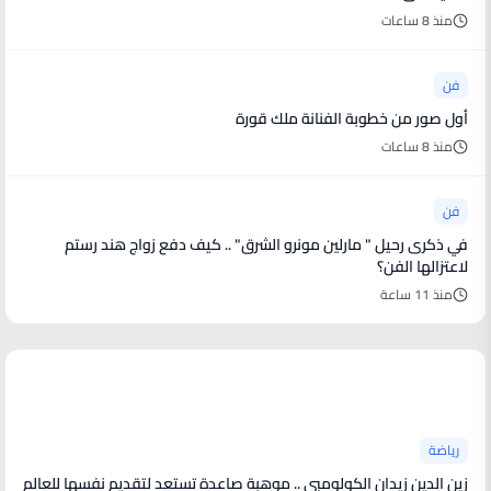
منذ 8 ساعات
فن
أول صور من خطوبة الفنانة ملك قورة
منذ 8 ساعات
فن
في ذكرى رحيل " مارلين مونرو الشرق" .. كيف دفع زواج هند رستم
لاعتزالها الفن؟
منذ 11 ساعة
أخبار رياضية
رياضة
زين الدين زيدان الكولومبي .. موهبة صاعدة تستعد لتقديم نفسها للعالم