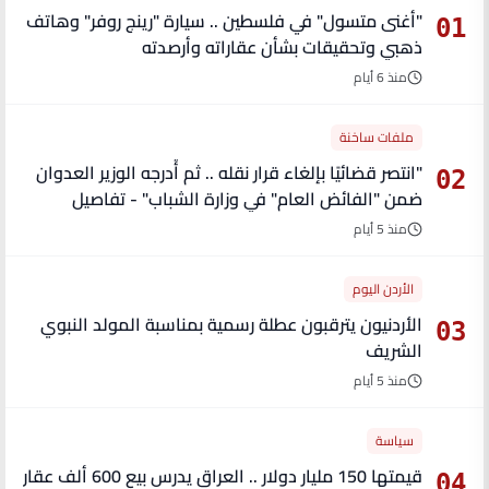
"أغنى متسول" في فلسطين .. سيارة "رينج روفر" وهاتف
01
ذهبي وتحقيقات بشأن عقاراته وأرصدته
منذ 6 أيام
ملفات ساخنة
"انتصر قضائيًا بإلغاء قرار نقله .. ثم أُدرجه الوزير العدوان
02
ضمن "الفائض العام" في وزارة الشباب" - تفاصيل
منذ 5 أيام
الأردن اليوم
الأردنيون يترقبون عطلة رسمية بمناسبة المولد النبوي
03
الشريف
منذ 5 أيام
سياسة
قيمتها 150 مليار دولار .. العراق يدرس بيع 600 ألف عقار
04