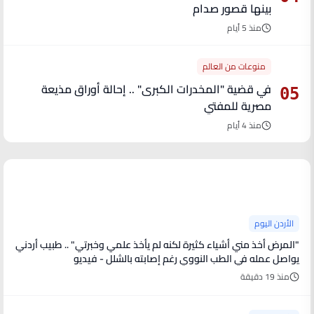
بينها قصور صدام
منذ 5 أيام
منوعات من العالم
في قضية "المخدرات الكبرى" .. إحالة أوراق مذيعة
05
مصرية للمفتي
منذ 4 أيام
آخر الأخبار
الأردن اليوم
"المرض أخذ مني أشياء كثيرة لكنه لم يأخذ علمي وخبرتي" .. طبيب أردني
يواصل عمله في الطب النووي رغم إصابته بالشلل - فيديو
منذ 19 دقيقة