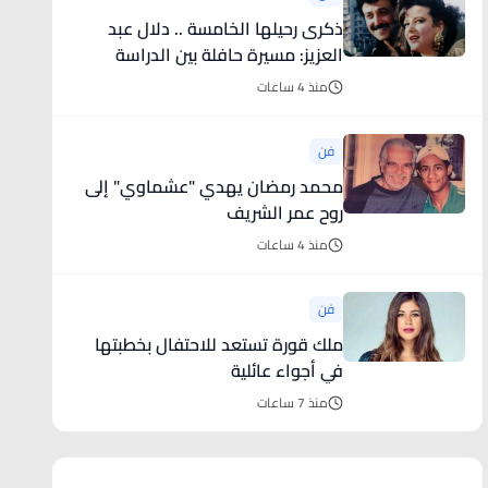
ذكرى رحيلها الخامسة .. دلال عبد
العزيز: مسيرة حافلة بين الدراسة
والمسرح
منذ 4 ساعات
فن
محمد رمضان يهدي "عشماوي" إلى
روح عمر الشريف
منذ 4 ساعات
فن
ملك قورة تستعد للاحتفال بخطبتها
في أجواء عائلية
منذ 7 ساعات