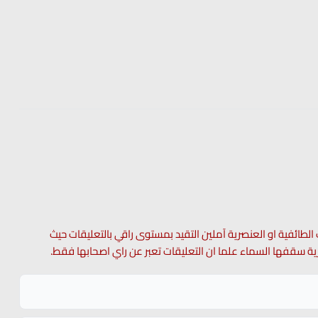
 الطائفية او العنصرية آملين التقيد بمستوى راقي بالتعليقات حيث
 حرية سقفها السماء علما ان التعليقات تعبر عن راي اصحابها فقط.