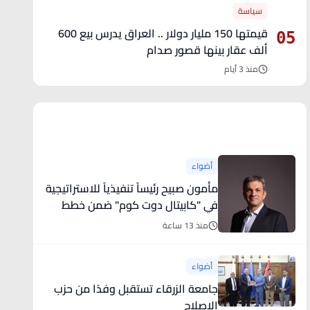
سياسة
قيمتها 150 مليار دولار .. العراق يدرس بيع 600
05
ألف عقار بينها قصور صدام
منذ 3 أيام
آخر الأخبار
أضواء
مأمون صبيح رئيساً تنفيذياً للاستراتيجية
في "كابيتال دوت كوم" ضمن خطط
الشركة لمواصلة التوسع عالمياً في
منذ 13 ساعة
أسواق جديدة
أضواء
جامعة الزرقاء تستقبل وفدًا من حزب
الإصلاح