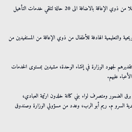
وبينت أن الوحدة مجهزة ضمن طاقتها الاستيعابية لاستقبال 60 طفلا من ذوي الإعاقة بالاضافة الى 20 حالة لتلقي خدمات التأهيل
يحية والتعليمية الهادفة للأطفال من ذوي الإعاقة من المستفيدين من
قديرهم لجهود الوزارة في إنشاء الوحدة، مشيدين بمستوى الخدمات
أعباء عليهم.
 برق الضمور ومتصرف لواء بني كنانة خلدون ارتيمة العبادي،
 بلدية السرو م. ريم أبو الرب، وعدد من مسؤولي الوزارة وصندوق