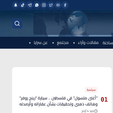
مقالات وآراء
مجتمع
عن سرايا
ساخنة
الأكثر قراءة
سياسة
"أغنى متسول" في فلسطين .. سيارة "رينج روفر"
01
وهاتف ذهبي وتحقيقات بشأن عقاراته وأرصدته
منذ 4 أيام