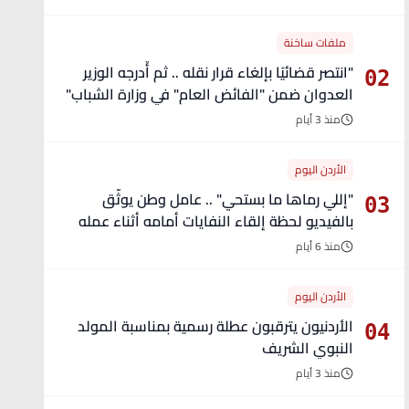
ملفات ساخنة
"انتصر قضائيًا بإلغاء قرار نقله .. ثم أُدرجه الوزير
02
العدوان ضمن "الفائض العام" في وزارة الشباب"
- تفاصيل
منذ 3 أيام
الأردن اليوم
"إللي رماها ما بستحي" .. عامل وطن يوثّق
03
بالفيديو لحظة إلقاء النفايات أمامه أثناء عمله
منذ 6 أيام
الأردن اليوم
الأردنيون يترقبون عطلة رسمية بمناسبة المولد
04
النبوي الشريف
منذ 3 أيام