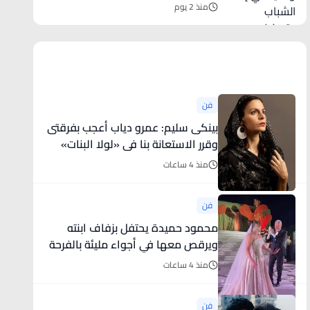
وتمكينهم
منذ 2 يوم
أخبار فنية
فن
بينكى سليم: عمرو دياب أعجب بفرقتى
وقرر الاستعانة بنا فى «لولا البنات»
منذ 4 ساعات
فن
محمود حميدة يحتفل بزفاف ابنته
ويرقص معها في أجواء مليئة بالفرحة
..
منذ 4 ساعات
فن