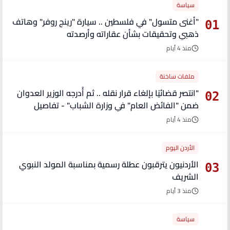
سياسة
"أغنى متسول" في فلسطين .. سيارة "رينج روفر" وهاتف
01
ذهبي وتحقيقات بشأن عقاراته وأرصدته
منذ 4 أيام
ملفات ساخنة
"انتصر قضائيًا بإلغاء قرار نقله .. ثم أُدرجه الوزير العدوان
02
ضمن "الفائض العام" في وزارة الشباب" - تفاصيل
منذ 4 أيام
الأردن اليوم
الأردنيون يترقبون عطلة رسمية بمناسبة المولد النبوي
03
الشريف
منذ 3 أيام
سياسة