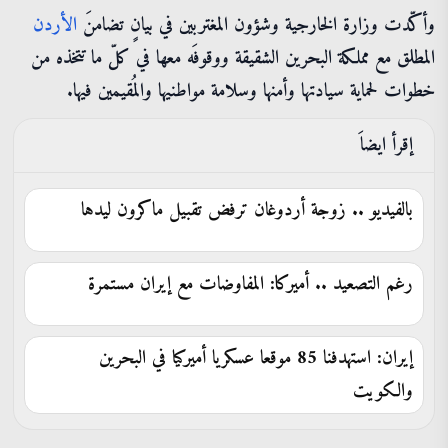
وأكّدت وزارة الخارجية وشؤون المغتربين في بيانٍ تضامنَ
الأردن
المطلق مع مملكة البحرين الشقيقة ووقوفَه معها في كلّ ما تتخذه من
خطوات لحماية سيادتها وأمنها وسلامة مواطنيها والمُقيمين فيها.
إقرأ ايضاَ
بالفيديو .. زوجة أردوغان ترفض تقبيل ماكرون ليدها
رغم التصعيد .. أميركا: المفاوضات مع إيران مستمرة
إيران: استهدفنا 85 موقعا عسكريا أميركيا في البحرين
والكويت