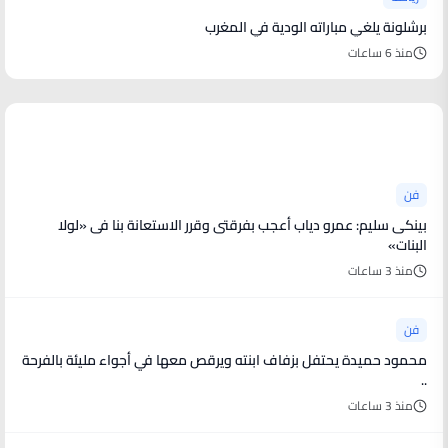
برشلونة يلغي مباراته الودية في المغرب
منذ 6 ساعات
أخبار فنية
فن
بينكى سليم: عمرو دياب أعجب بفرقتى وقرر الاستعانة بنا فى «لولا
البنات»
منذ 3 ساعات
فن
محمود حميدة يحتفل بزفاف ابنته ويرقص معها في أجواء مليئة بالفرحة
..
منذ 3 ساعات