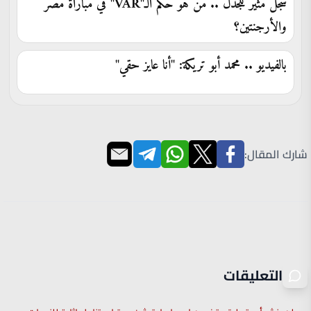
سجل مثير للجدل .. من هو حكم الـ"VAR" في مباراة مصر
والأرجنتين؟
بالفيديو .. محمد أبو تريكة: "أنا عايز حقي"
شارك المقال:
التعليقات