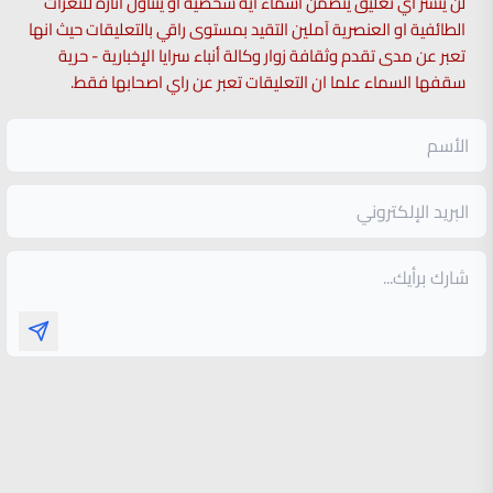
لن ينشر أي تعليق يتضمن اسماء اية شخصية او يتناول اثارة للنعرات
الطائفية او العنصرية آملين التقيد بمستوى راقي بالتعليقات حيث انها
تعبر عن مدى تقدم وثقافة زوار وكالة أنباء سرايا الإخبارية - حرية
سقفها السماء علما ان التعليقات تعبر عن راي اصحابها فقط.