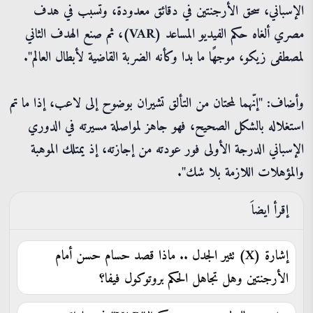
الإسباني، سحق الأرجنتين في دقائق معدودة، وتسبب في هدف
مصري ألغاه حكم الفيديو المساعد (VAR)، ثم صنع الهدف الثاني
لمصطفى زيكو، موجهًا ما بدا وكأنه الضربة القاضية لأبطال العالم".
وأضاف: "إنّهما لمحتان من التألق تشيران بوضوح إلى لاعب، إذا ما تم
استغلاله بالشكل الصحيح، فهو جاهز لمواصلة مسيرته في الدوري
الإسباني الدرجة الأولى فور عودته من إجازته، إذ يمتلك الموهبة
والمؤهلات اللازمة بلا شك".
إقرأ ايضاَ
إشارة (X) تثير الجدل .. ماذا قصد حسام حسن أمام
الأرجنتين وهل تجاهل الحكم بروتوكول فيفا؟