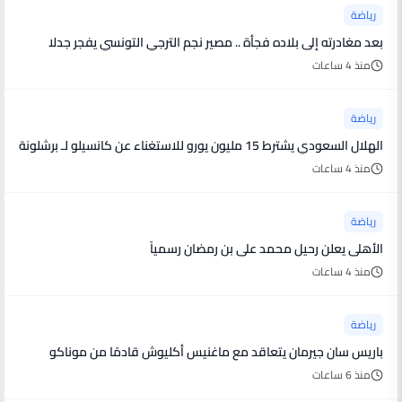
رياضة
بعد مغادرته إلى بلاده فجأة .. مصير نجم الترجي التونسي يفجر جدلا
منذ 4 ساعات
رياضة
الهلال السعودي يشترط 15 مليون يورو للاستغناء عن كانسيلو لـ برشلونة
منذ 4 ساعات
رياضة
الأهلى يعلن رحيل محمد على بن رمضان رسمياً
منذ 4 ساعات
رياضة
باريس سان جيرمان يتعاقد مع ماغنيس أكليوش قادمًا من موناكو
منذ 6 ساعات