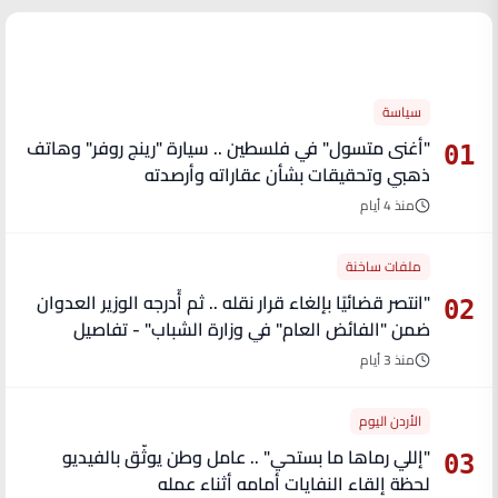
الأكثر قراءة
سياسة
"أغنى متسول" في فلسطين .. سيارة "رينج روفر" وهاتف
01
ذهبي وتحقيقات بشأن عقاراته وأرصدته
منذ 4 أيام
ملفات ساخنة
"انتصر قضائيًا بإلغاء قرار نقله .. ثم أُدرجه الوزير العدوان
02
ضمن "الفائض العام" في وزارة الشباب" - تفاصيل
منذ 3 أيام
الأردن اليوم
"إللي رماها ما بستحي" .. عامل وطن يوثّق بالفيديو
03
لحظة إلقاء النفايات أمامه أثناء عمله