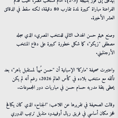
بهدفين إلى فوز بنتيجة (3-2)، أمام منتخب مصر، حيث قدّم
الفراعنة مباراة كبيرة لمدة تقارب 80 دقيقة، لكنه سقط في الدقائق
العشر الأخيرة.
وصنع هيثم حسن الهدف الثاني للمنتخب المصري، الذي سجله
مصطفى "زيكو"، كما شكل خطورة كبيرة على دفاع المنتخب
الأرجنتيني.
واعتبرت صحيفة "ماركا" الإسبانية أن "حسن مُهيأ لمستقبل باهر"، بعد
تألقه مع منتخب بلاده في كأس العالم 2026، رغم أنه لم يكن
يحظى بثقة مدربه حسام حسن في مباريات دور المجموعات.
وقالت الصحيفة في تقريرها عن اللاعب: "الجناح، الذي كان يكافح
لحجز مكان أساسي في فريق ريال أوفييدو، متذيل ترتيب الدوري