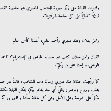
ونشرت الفنانة منى زكي صورة للمنتخب المصري عبر خاصية القصص ا
قائلةً: "شكراً على كل حاجة شرّفتونا".
رامز جلال وهند صبري وأحمد حلمي: أخذنا كأس العالم
الفنان رامز جلال كتب عبر حسابه الخاص في "إنستغرام": "الحمد ل
تاريخي... إحنا فخورين بيكم".
كما وجّهت الفنانة هند صبري رسالة دعم للمنتخب، قائلةً عبر حس
بقلب وبروح وبإصرار يخلّي أي حد يفخر بيكم، يمكن النهاية مكنتش
شكراً على الفرحة وعلى الأمل وعلى كل لحظة خلّتنا واقفين وراكم 