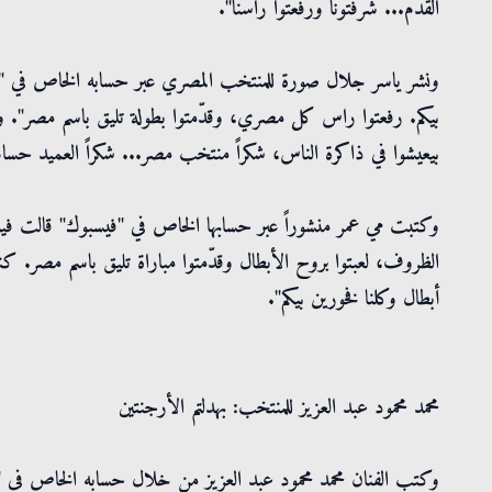
القدم... شرّفتونا ورفعتوا راسنا".
ونشر ياسر جلال صورة للمنتخب المصري عبر حسابه الخاص في "إنس
بيكم. رفعتوا راس كل مصري، وقدّمتوا بطولة تليق باسم مصر". وأ
بيعيشوا في ذاكرة الناس، شكراً منتخب مصر... شكراً العميد حس
وكتبت مي عمر منشوراً عبر حسابها الخاص في "فيسبوك" قالت في
الظروف، لعبتوا بروح الأبطال وقدّمتوا مباراة تليق باسم مصر. كنت
أبطال وكلنا فخورين بيكم".
محمد محمود عبد العزيز للمنتخب: بهدلتم الأرجنتين
وكتب الفنان محمد محمود عبد العزيز من خلال حسابه الخاص في "فيسبو