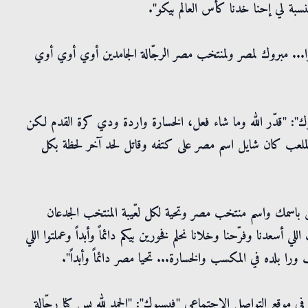
نسبة لي إحنا خدنا كأس العالم بيكو".
وا... مبروك لمصر ولمنتخب مصر الرجّالة الجامدين أوي أوي أوي
ك": "قدّر الله وما شاء فعل، الخسارة واردة ودي كرة القدم لكن
 الملعب كان شايل اسم مصر على كتفه وقاتل لحد آخر لحظة بكل
اسمك واسم منتخب مصر وتحية لكل لعّيبة المنتخب الجدعان
لي أسعدنا وفرّحنا وخلانا نحلم فخورين بيكم دائماً وأبداً وعملتوا اللي
ف ورا بلده في المكسب والخسارة... تحيا مصر دائماً وأبداً".
 موقع التواصل الاجتماعي "فيسبوك": "الحمد لله بس كنا رجّالة