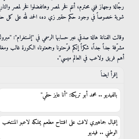
رجّالة وجهاز فني محترم، أنتم فخر لمصر وهاتفضلوا فخر لمصر وال
شوية خصوصاً في وجود حكم حقير زي ده، الحمد لله على كل حال و
وقالت الفنانة هالة صدقي عبر حسابها الرسمي في "إنستغرام": "مبرو
مشرّفة جداً جداً، شكراً إنكم فرّحتونا وجمعتونا، الكورة غالب 
أهم فريق ولاعب في العالم ميسي".
إقرأ ايضاَ
بالفيديو .. محمد أبو تريكة: "أنا عايز حقي"
إقبال جماهيري لافت على افتتاح مطعم يملكه لاعبو المنتخب
الوطني .. فيديو