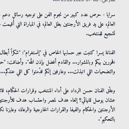
العالم، على يد فريق الأرجنتين بطل العالم، في المباراة التي أُقي
تشجيع للمنتخب.
الفنانة يسرا كتبت عبر حسابها الخاص في "إنستغرام": "شكراً أبطال م
فخورين بيكم وبالمشوار... والقادم أفضل بإذن الله". وأضافت: "ح
والتضحيات اللي اتبذلت... وعارفين إنكم قدّمتوا كل اللي عندكم... رفعت
وعلّق الفنان حسن الرداد على أداء المنتخب وقرارات الحكّام، قائ
عشان يوصل للنهائي؟ إلغاء هدف لمصر واحتساب هدف للأرجنتين وا
الأرجنتين والحكام والفيفا والقرارات الخارجية والرعاة، وعايزنا 
بالتحكيم".