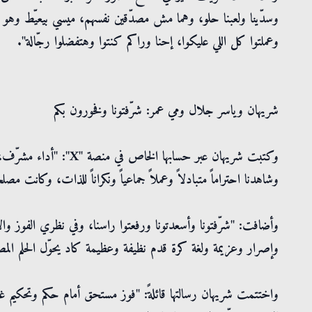
وسدّينا ولعبنا حلو، وهما مش مصدّقين نفسهم، ميسي بيعيّط وه
وعملتوا كل اللي عليكوا، إحنا وراكم كنتوا وهتفضلوا رجّالة".
شريهان وياسر جلال ومي عمر: شرّفتونا وفخورون بكم
وكتبت شريهان عبر حسابها
وشاهدنا احتراماً متبادلاً وعملاً جماعياً ونكراناً للذات، وكانت م
وأضافت: "شرّفتونا وأسعدتونا ورفعتوا راسنا، وفي نظري الفوز والا
وإصرار وعزيمة ولغة كرة قدم نظيفة وعظيمة كاد يحوّل الحلم الم
واختتمت شريهان رسالتها قائلةً: "فوز مستحق أمام حكم وتحكيم غ