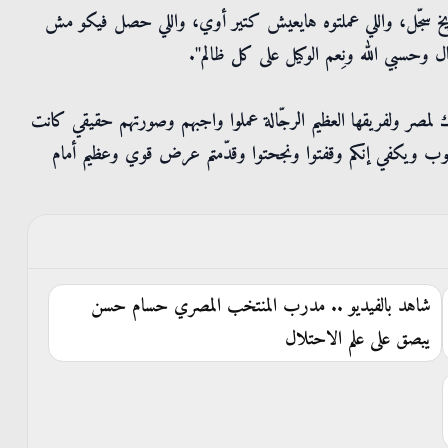
تاريخ سجّل، واللي عملتوه هايعيش كتير أوي، واللي حصل فيكو مش
حسبي الله ونِعم الوكيل على كل ظالم".
ك لمصر ولفريقها العظيم الرجّالة عملوا واجبهم وصورتهم حقيقي كانت
ومغلوب ويكفي إنكم وقفتوا ونجحتوا وقدّمتم عرض قوي وعظيم أمام
شاهد بالفيديو .. مدرب المنتخب المصري حسام حسن
يبصق على علم الاحتلال