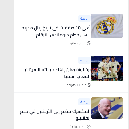
أخبار رياضية
رياضة
أغلى 10 صفقات في تاريخ ريال مدريد
.. هل حطم ديوماندي الأرقام
القياسية؟
منذ 5 دقائق
رياضة
برشلونة يعلن إلغاء مباراته الودية في
المغرب رسميًا
منذ 11 دقيقة
رياضة
المكسيك تنضم إلى الأرجنتين في دعم
إنفانتينو
منذ 1 ساعة