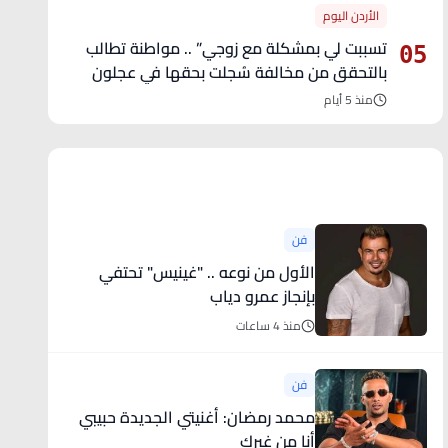
الأردن اليوم
تسببت لي بمشكلة مع زوجي” .. مواطنة تطالب
05
بالتحقق من مخالفة سُجلت بحقها في عجلون
منذ 5 أيام
آخر الأخبار
فن
الأول من نوعه .. "غينيس" تحتفي
بإنجاز عمرو دياب
منذ 4 ساعات
فن
محمد رمضان: أغنيتي الجديدة حبيبي
أنا من غيرك