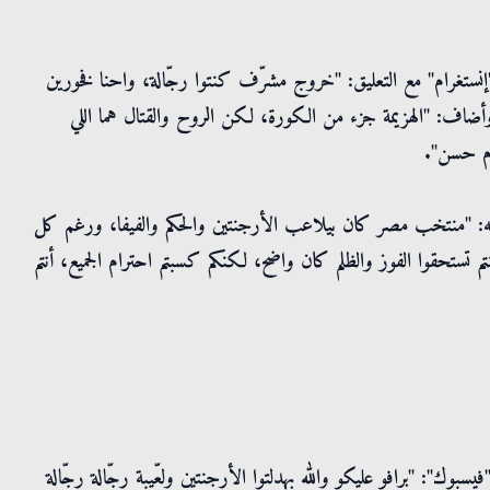
تغرام" مع التعليق: "خروج مشرّف كنتوا رجّالة، واحنا فخورين
ضاف: "الهزيمة جزء من الكورة، لكن الروح والقتال هما اللي
ام حسن".
ه: "منتخب مصر كان بيلاعب الأرجنتين والحكم والفيفا، ورغم كل
م تستحقوا الفوز والظلم كان واضح، لكنكم كسبتم احترام الجميع، أنتم
ك": "برافو عليكو والله بهدلتوا الأرجنتين ولعّيبة رجّالة رجّالة