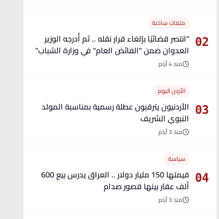
ملفات ساخنة
"انتصر قضائيًا بإلغاء قرار نقله .. ثم أُدرجه الوزير
02
العدوان ضمن "الفائض العام" في وزارة الشباب"
- تفاصيل
منذ 4 أيام
الأردن اليوم
الأردنيون يترقبون عطلة رسمية بمناسبة المولد
03
النبوي الشريف
منذ 3 أيام
سياسة
قيمتها 150 مليار دولار .. العراق يدرس بيع 600
04
ألف عقار بينها قصور صدام
منذ 3 أيام