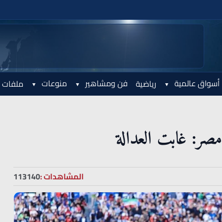
أسواق عالمية
فن ومشاهير
منوعات
رياضية
ملفات 
صر: غابت العدالة
المشاهدات :
113140