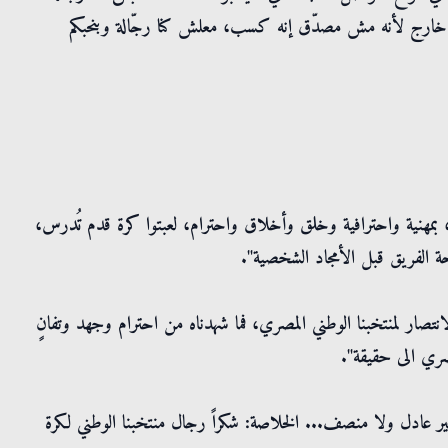
و خارج لأنه مش مصدّق إنه كسب، معلش كنا رجّالة وبنحبكم
 الخاص في منصة "X": "أداء مشرّف، بمهنية واحترافية وخلق وأخلاق واحترام، لعبتوا كرة قدم تُدرس،
صلحة الفريق قبل الأمجاد الشخصية".
نتصار لمنتخبنا الوطني المصري، فما شهدناه من احترام وجهد وتفانٍ
صري الى حقيقة".
ير عادل ولا منصف... الخلاصة: شكراً رجال منتخبنا الوطني لكرة