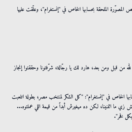
لمصوّرة الملحقة بحسابها الخاص في "إنستغرام"، وعلّقت عليها
له من قبل ومن بعد، هارد لك يا رجّالة، شرّفتونا وحققتوا إنجاز
ابها الخاص في "إنستغرام": "كل الشكر لمنتخب مصر، بطولة اتلعبت
 زي ما اتمنينا، لكن ده ميغيرش أبداً من قيمة اللي عملتوه...
بكل فخر".