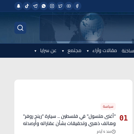
مقالات وآراء
مجتمع
عن سرايا
ساخنة
الأكثر قراءة
سياسة
"أغنى متسول" في فلسطين .. سيارة "رينج روفر"
01
وهاتف ذهبي وتحقيقات بشأن عقاراته وأرصدته
منذ 4 أيام