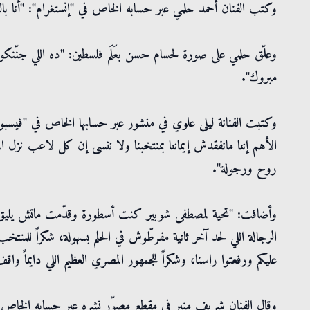
وكتب الفنان أحمد حلمي عبر حسابه الخاص في "إنستغرام": "أنا بال
وعلّق حلمي على صورة لحسام حسن بعَلَم فلسطين: "ده اللي جنّنك
مبروك".
وكتبت الفنانة ليلى علوي في منشور عبر حسابها الخاص في "فيسبو
الأهم إننا مانفقدش إيماننا بمنتخبنا ولا ننسى إن كل لاعب نزل
روح ورجولة".
وأضافت: "تحية لمصطفى شوبير كنت أسطورة وقدّمت ماتش يليق ب
الرجالة اللي لحد آخر ثانية مفرطّوش في الحلم بسهولة، شكراً للمنتخب ال
عليكم ورفعتوا راسنا، وشكراً للجمهور المصري العظيم اللي دايماً واق
وقال الفنان شريف منير في مقطع مصوّر نشره عبر حسابه الخاص في