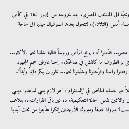
سرايا - حرص عدد كبير من نجوم الفن على توجيه رسائل دعم ومحبّة الى المنتخب المصري، بعد خروجه من الدور الـ16 في كأس
مت مساء أمس (الثلاثاء)، لتتحول بعدها السوشيال ميديا الى ساحة
صر... قدّمتوا أداء يرفع الرأس وروحاً قتالية خلتنا نحلم بالأكتر...
تى لو الظروف ما كانتش في صالحكم... إحنا عارفين حجم المجهود
وا راسنا وفرّحتونا وخلّيتونا نحلم... فخورين بيكم دايماً وأبداً".
لاً عبر حسابه الخاص في "إنستغرام": "هو لازم يعني تساعدوا ميسي
لاثنين نفس الحالة التحكيمية، ده غير باقى القرارات... بنلاعب
نكسب؟ مبروك للفيفا ومبروك للأرجنتين إنكوا عدّيتوا من تحت أيدينا