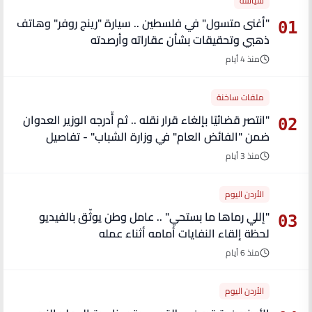
سياسة
"أغنى متسول" في فلسطين .. سيارة "رينج روفر" وهاتف
01
ذهبي وتحقيقات بشأن عقاراته وأرصدته
منذ 4 أيام
ملفات ساخنة
"انتصر قضائيًا بإلغاء قرار نقله .. ثم أُدرجه الوزير العدوان
02
ضمن "الفائض العام" في وزارة الشباب" - تفاصيل
منذ 3 أيام
الأردن اليوم
"إللي رماها ما بستحي" .. عامل وطن يوثّق بالفيديو
03
لحظة إلقاء النفايات أمامه أثناء عمله
منذ 6 أيام
الأردن اليوم