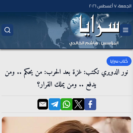
الجمعة، ٧ أغسطس ٢٠٢٦
كُتاب سرايا
نور الدويري تكتب: غزة بعد الحرب: من يحكم .. ومن
يدفع .. ومن يملك القرار؟