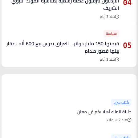
الأردنيون يترقبون عطلة رسمية بمناسبة المولد النبوي
04
الشريف
منذ 3 أيام
سياسة
قيمتها 150 مليار دولار .. العراق يدرس بيع 600 ألف عقار
05
بينها قصور صدام
منذ 3 أيام
آخر الأخبار
كُتاب سرايا
جلالة الملك أهلا بكم في معان
منذ 7 ساعات
كُتاب سرايا