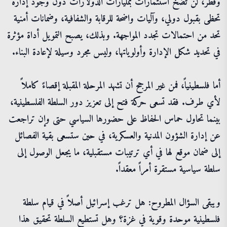
وقطر، لن تضخ استثمارات بمليارات الدولارات دون وجود إدارة
تحظى بقبول دولي، وآليات واضحة للرقابة والشفافية، وضمانات أمنية
تحد من احتمالات تجدد المواجهة. وبذلك، يصبح التمويل أداة مؤثرة
في تحديد شكل الإدارة وأولوياتها، وليس مجرد وسيلة لإعادة البناء.
أما فلسطينياً، فمن غير المرجح أن تشهد المرحلة المقبلة إقصاءً كاملاً
لأي طرف. فقد تسعى حركة فتح إلى تعزيز دور السلطة الفلسطينية،
بينما تحاول حماس الحفاظ على حضورها السياسي حتى وإن تراجعت
عن إدارة الشؤون المدنية والعسكرية، في حين ستسعى بقية الفصائل
إلى ضمان موقع لها في أي ترتيبات مستقبلية، ما يجعل الوصول إلى
سلطة سياسية مستقرة أمراً معقداً.
ويبقى السؤال المطروح: هل ترغب إسرائيل أصلاً في قيام سلطة
فلسطينية موحدة وقوية في غزة؟ وهل تستطيع السلطة تحقيق هذا