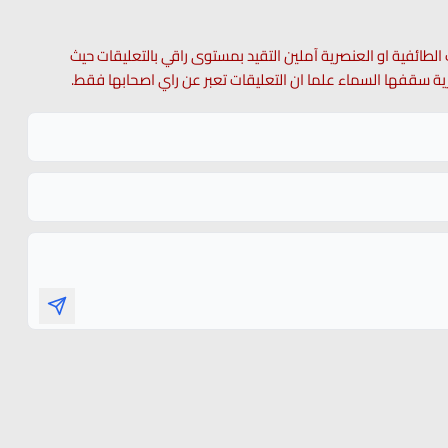
 الطائفية او العنصرية آملين التقيد بمستوى راقي بالتعليقات حيث
 حرية سقفها السماء علما ان التعليقات تعبر عن راي اصحابها فقط.