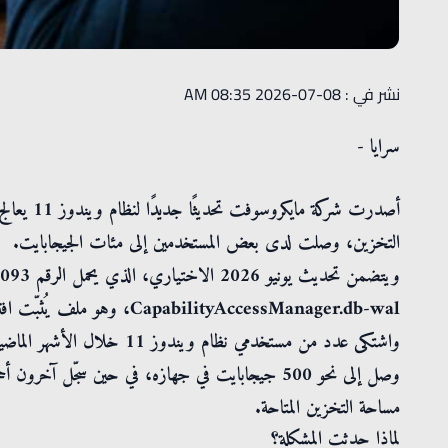
نشر في : 08-07-2026 08:35 AM
سرايا -
أصدرت شرك
التخزين، وصلت لدى بعض المستخدمين إلى مئات الجيجابايت.
CapabilityAccessManager.db-wal، وهو ملف يُثبّت افتراضيًا مع النظام ويرتبط بإدارة أذونات التطبيقات.
واشتكى عدد من مستخدمي نظام 
مساحة التخزين المتاحة.
لماذا حدثت المشكلة؟