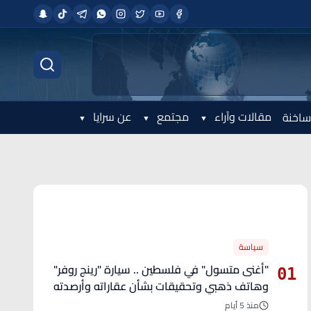
مقالات وآراء
مجتمع
عن سرايا
ساخنة
الأكثر قراءة
سياسة
"أغنى متسول" في فلسطين .. سيارة "رينج روفر"
01
وهاتف ذهبي وتحقيقات بشأن عقاراته وأرصدته
منذ 5 أيام