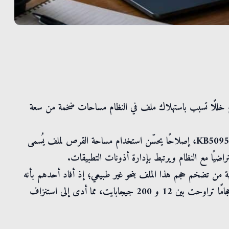
ة مايكروسوفت تحديثًا جديدًا لنظام ويندوز 11 يعالج خللًا تسبب باستهلاك ملف في النظام مساحات ضخمة من سعة
ويتضمن تحديث يونيو 2026 الاختياري، الذي يحمل الرقم KB5095093، إصلاحًا يحسّن استخدام مساحة القرص لملف يُسمى
ويندوز 11 خلال الأشهر الماضية من تضخم حجم هذا الملف بنحو غير طبيعي؛ إذ أفاد أحدهم بأنه
وصل إلى نحو 500 جيجابايت في جهازه، في حين سجّل آخرون أحجامًا تراوحت بين 12 و 200 جيجابايت، مما أدى إلى استنزاف