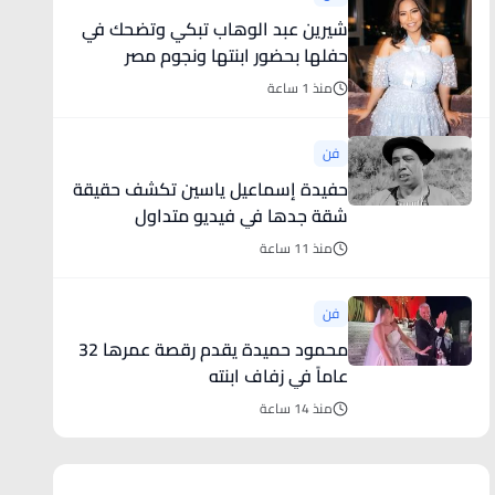
شيرين عبد الوهاب تبكي وتضحك في
حفلها بحضور ابنتها ونجوم مصر
(فيديو)
منذ 1 ساعة
فن
حفيدة إسماعيل ياسين تكشف حقيقة
شقة جدها في فيديو متداول
منذ 11 ساعة
فن
محمود حميدة يقدم رقصة عمرها 32
عاماً في زفاف ابنته
منذ 14 ساعة