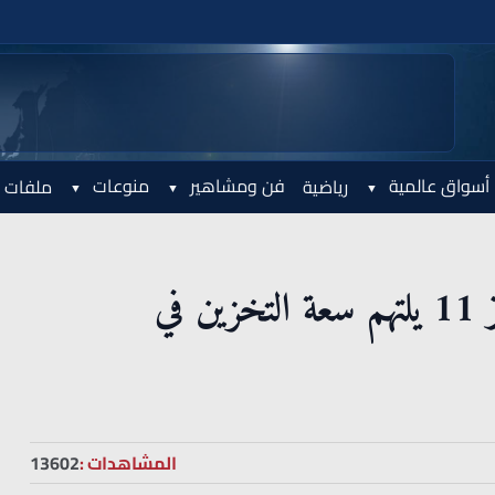
أسواق عالمية
فن ومشاهير
منوعات
رياضية
ملفات 
مايكروسوفت تصلح خللًا في ويندوز 11 يلتهم سعة التخزين في
المشاهدات :
13602