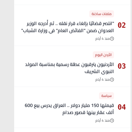
ملفات ساخنة
"انتصر قضائيًا بإلغاء قرار نقله .. ثم أُدرجه الوزير
02
العدوان ضمن "الفائض العام" في وزارة الشباب"
- تفاصيل
منذ 4 أيام
الأردن اليوم
الأردنيون يترقبون عطلة رسمية بمناسبة المولد
03
النبوي الشريف
منذ 4 أيام
سياسة
قيمتها 150 مليار دولار .. العراق يدرس بيع 600
04
ألف عقار بينها قصور صدام
منذ 4 أيام