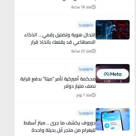
منذ 16 ساعة
تكنولوجيا
انتحال هوية وتضليل رقمي .. الذكاء
الاصطناعي قد يقنعك باتخاذ قرار
كارثي
منذ 22 ساعة
تكنولوجيا
محكمة أميركية تأمر "ميتا" بدفع قرابة
نصف مليار دولار
منذ 1 يوم
تكنولوجيا
دوروف يكشف ما جرى .. مبتز أسقط
تليغرام من متجر آبل بحيلة واحدة