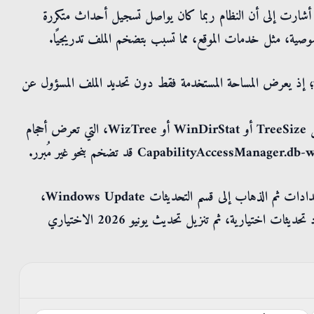
 أشارت إلى أن النظام ربما كان يواصل تسجيل أحداث متكررة
صية، مثل خدمات الموقع، مما تسبب بتضخم الملف تدريجيًا.
إذ يعرض المساحة المستخدمة فقط دون تحديد الملف المسؤول عن
وللتحقق من الإصابة بالخلل، تُوصي التقارير باستخدام أدوات مثل TreeSize أو WinDirStat أو WizTree، التي تعرض أحجام
يمكن للمستخدمين المتضررين تثبيت التحديث عبر الانتقال إلى الإعدادات ثم الذهاب إلى قسم التحديثات Windows Update،
واختيار الخيارات المتقدمة، وبعدها الضغط على التحقق من وجود تحديثات اختيارية، ثم تنزيل تحديث يونيو 2026 الاختياري