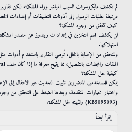
لم تكشف مايكروسوفت السبب المباشر وراء المشكلة، لكن تقارير
مرتبطة بطلبات الوصول إلى أذونات التطبيقات أو إعدادات الخصو
كيف تتحقق من وجود المشكلة؟
لن يكشف قسم التخزين في إعدادات ويندوز عن مصدر المشكلة؛ 
استهلاكها.
الملفات والمجلدات بالتفصيل، مما يتيح معرفة ما إذا كان ملف CapabilityAccessManager.db-wal قد تضخم بنحو غير مُبرر.
كيفية حل المشكلة؟
(KB5095093) وتثبيته لحل المشكلة.
إقرأ ايضاَ