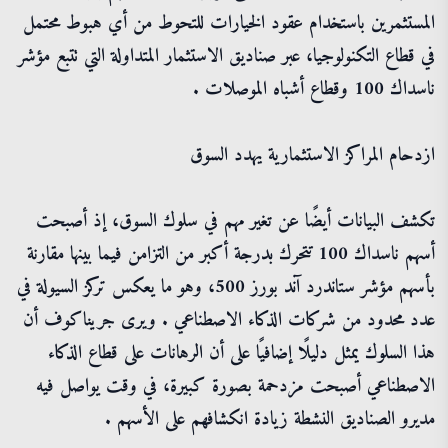
المستثمرين باستخدام عقود الخيارات للتحوط من أي هبوط محتمل
في قطاع التكنولوجيا، عبر صناديق الاستثمار المتداولة التي تتبع مؤشر
ناسداك 100 وقطاع أشباه الموصلات .
ازدحام المراكز الاستثمارية يهدد السوق
تكشف البيانات أيضًا عن تغير مهم في سلوك السوق، إذ أصبحت
أسهم ناسداك 100 تتحرك بدرجة أكبر من التزامن فيما بينها مقارنة
بأسهم مؤشر ستاندرد آند بورز 500، وهو ما يعكس تركز السيولة في
عدد محدود من شركات الذكاء الاصطناعي . ويرى جريناكوف أن
هذا السلوك يمثل دليلًا إضافيًا على أن الرهانات على قطاع الذكاء
الاصطناعي أصبحت مزدحمة بصورة كبيرة، في وقت يواصل فيه
مديرو الصناديق النشطة زيادة انكشافهم على الأسهم .