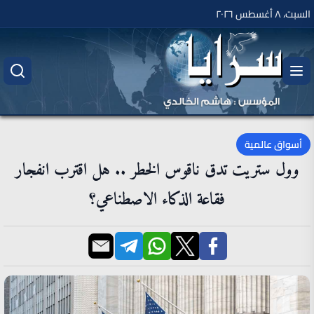
السبت، ٨ أغسطس ٢٠٢٦
أسواق عالمية
وول ستريت تدق ناقوس الخطر .. هل اقترب انفجار
فقاعة الذكاء الاصطناعي؟