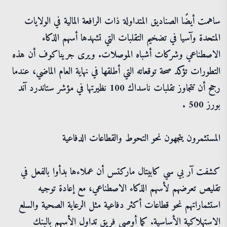
ساهمت أيضًا الصناديق المتداولة ذات الرافعة المالية في الولايات
المتحدة وآسيا في تضخيم التقلبات التي تشهدها أسهم الذكاء
الاصطناعي وشركات أشباه الموصلات. ويرى جريناكوف أن هذه
التطورات تؤكد صحة توقعاته التي أطلقها في نهاية العام الماضي، عندما
رجح أن تتجاوز تقلبات ناسداك 100 نظيرتها في مؤشر ستاندرد آند
بورز 500 .
المستثمرون يتجهون نحو التحوط والقطاعات الدفاعية
كشفت آر بي سي كابيتال ماركتس أن عملاءها بدأوا بالفعل في
تقليص تعرضهم لأسهم الذكاء الاصطناعي، مع إعادة توجيه
استثماراتهم نحو قطاعات أكثر دفاعية مثل الرعاية الصحية والسلع
الاستهلاكية الأساسية. كما أوصى فريق تداول الأسهم بالبنك