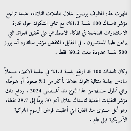
ظهرت هذه المخاوف بوضوح خلال تعاملات الثلاثاء، عندما تراجع
مؤشر ناسداك 100 بنسبة 1.3%، مع تنامي الشكوك حول قدرة
الاستثمارات الضخمة في الذكاء الاصطناعي على تحقيق العوائد التي
يراهن عليها المستثمرون . في المقابل، انخفض مؤشر ستاندرد آند بورز
500 بنسبة محدودة بلغت 0.2% فقط .
وكان ناسداك 100 قد ارتفع بنسبة 1.3% في جلسة الاثنين، مسجلاً
سادس جلسة متتالية يتحرك خلالها بأكثر من 1% صعودًا أو هبوطًا،
وهي أطول سلسلة من هذا النوع منذ أغسطس 2024 . ودفع ذلك
مؤشر التقلبات الفعلية لناسداك خلال آخر 30 يومًا إلى 29.7 نقطة،
وهو أعلى مستوى منذ الفترة التي أعقبت فرض الرسوم الجمركية
الأمريكية قبل عام .