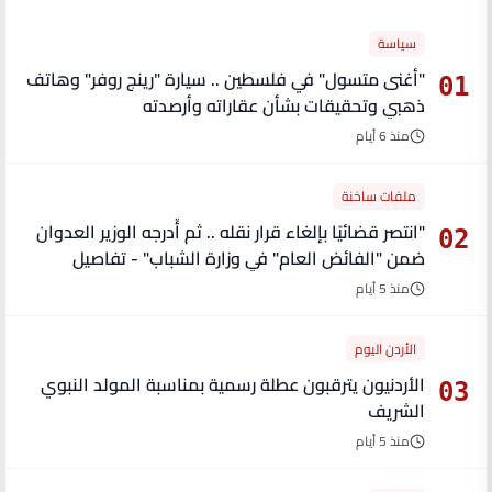
سياسة
"أغنى متسول" في فلسطين .. سيارة "رينج روفر" وهاتف
01
ذهبي وتحقيقات بشأن عقاراته وأرصدته
منذ 6 أيام
ملفات ساخنة
"انتصر قضائيًا بإلغاء قرار نقله .. ثم أُدرجه الوزير العدوان
02
ضمن "الفائض العام" في وزارة الشباب" - تفاصيل
منذ 5 أيام
الأردن اليوم
الأردنيون يترقبون عطلة رسمية بمناسبة المولد النبوي
03
الشريف
منذ 5 أيام