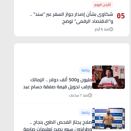
الأردن اليوم
شكاوى بشأن إصدار جواز السفر عبر "سند" ..
05
و"الاقتصاد الرقمي" توضح
منذ 6 أيام
آخر الأخبار
رياضة
مليون و500 ألف دولار .. الزمالك
يترقب تحويل قيمة صفقة حسام عبد
المجيد
منذ 7 ساعات
رياضة
صلاح يجتاز الفحص الطبي بنجاح ..
وطرابزون سبور يصدر تعليمات صارمة