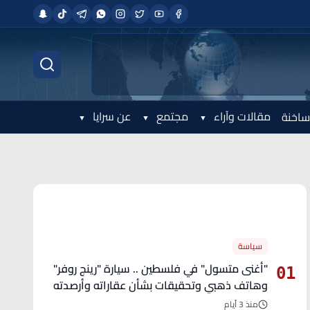
مقالات وآراء
مجتمع
عن سرايا
ساخنة
الأكثر قراءة
سياسة
"أغنى متسول" في فلسطين .. سيارة "رينج روفر"
01
وهاتف ذهبي وتحقيقات بشأن عقاراته وأرصدته
منذ 3 أيام