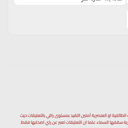
 الطائفية او العنصرية آملين التقيد بمستوى راقي بالتعليقات حيث
 حرية سقفها السماء علما ان التعليقات تعبر عن راي اصحابها فقط.