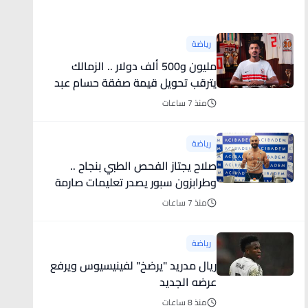
أخبار رياضية
رياضة
مليون و500 ألف دولار .. الزمالك
يترقب تحويل قيمة صفقة حسام عبد
المجيد
منذ 7 ساعات
رياضة
صلاح يجتاز الفحص الطبي بنجاح ..
وطرابزون سبور يصدر تعليمات صارمة
لجماهيره قبل استقبال النجم
منذ 7 ساعات
المصري
رياضة
ريال مدريد "يرضخ" لفينيسيوس ويرفع
عرضه الجديد
منذ 8 ساعات