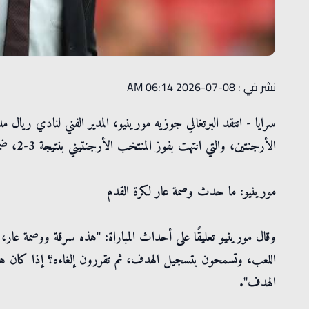
نشر في : 08-07-2026 06:14 AM
سرايا - انتقد البرتغالي جوزيه مورينيو، المدير الفني لنادي ريال
الأرجنتين، والتي انتهت بفوز المنتخب الأرجنتيني بنتيجة 3-2، ضمن منافسات دور الـ16 من بطولة كأس العالم 2026.
مورينيو: ما حدث وصمة عار لكرة القدم
وقال مورينيو تعليقًا على أحداث المباراة: "هذه سرقة ووصمة عا
اللعب، وتسمحون بتسجيل الهدف، ثم تقررون إلغاءه؟ إذا كان هناك
الهدف".