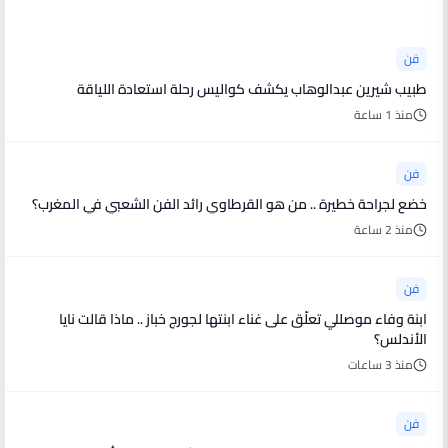
فن
طبيب شيرين عبدالوهاب يكشف كواليس رحلة استعادة اللياقة
منذ 1 ساعة
فن
خضع لجراحة خطيرة .. من هو القرطاوي رائد الفن الشعبي في المغرب؟
منذ 2 ساعة
فن
ابنة وفاء موصللي تعلّق على غناء ابنتها لجورج خباز .. ماذا قالت نايا
الأندلس؟
منذ 3 ساعات
فن