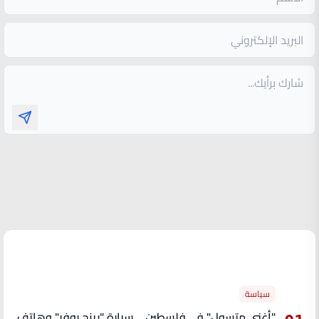
الأكثر قراءة
سياسة
"أغنى متسول" في فلسطين .. سيارة "رينج روفر" وهاتف