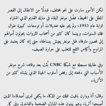
لكن الأمور سارت على نحو مختلف. فبدلًا من الانتقال إلى القصر
المطل على المحيط، فضّل مونغر البقاء في منزله القديم الذي اشتراه
قرابة عام 1953، ولم يجر عليه تعديلات أو توسعات كبيرة طوال
تلك السنوات. وبينما كان كثير من أصحاب الثروات يحولون أموالهم
إلى قصور مترفة، ظل مونغر يعيش ببساطة، حتى إنه كان يعتمد على
المراوح وأكياس الثلج للتغلب على حرارة الصيف.
وفي مقابلة مسجلة مع شبكة CNBC بُثت بعد وفاته، شرح مونغر
الأسباب التي دفعته إلى رفض أسلوب الحياة الذي يتبناه كثير من
الأثرياء.
وقال: أنا ووارن بافيت نملك من الذكاء ما يكفي لنرى أصدقاءنا الذين
أصبحوا أثرياء وهم يبنون هذه المنازل الضخمة والفاخرة. وفي كل