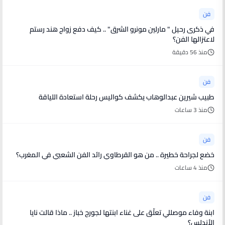
فن
في ذكرى رحيل " مارلين مونرو الشرق" .. كيف دفع زواج هند رستم
لاعتزالها الفن؟
منذ 56 دقيقة
فن
طبيب شيرين عبدالوهاب يكشف كواليس رحلة استعادة اللياقة
منذ 3 ساعات
فن
خضع لجراحة خطيرة .. من هو القرطاوي رائد الفن الشعبي في المغرب؟
منذ 4 ساعات
فن
ابنة وفاء موصللي تعلّق على غناء ابنتها لجورج خباز .. ماذا قالت نايا
الأندلس؟