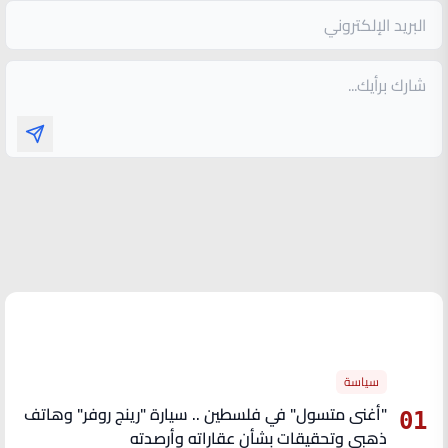
الأكثر قراءة
سياسة
"أغنى متسول" في فلسطين .. سيارة "رينج روفر" وهاتف
01
ذهبي وتحقيقات بشأن عقاراته وأرصدته