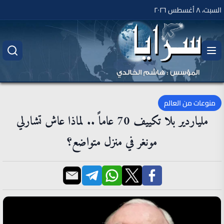
السبت، ٨ أغسطس ٢٠٢٦
منوعات من العالم
ملياردير بلا تكييف 70 عاماً .. لماذا عاش تشارلي
مونغر في منزل متواضع؟