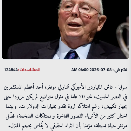
نشر في : 08-07-2026 04:00 AM
المشاهدات :
124844
سرايا - عاش الملياردير الأميركي تشارلي مونغر، أحد أعظم المستثمرين
في العصر الحديث، نحو 70 عاما في منزل متواضع لم يكن مزودا حتى
بجهاز تكييف، رغم امتلاكه ثروة تقدر بمليارات الدولارات. وبينما
اختار كثير من الأثرياء القصور الفاخرة والممتلكات الضخمة، فضّل
مونغر حياة بسيطة، مؤمنا بأن الثراء الحقيقي لا يُقاس بحجم المنزل،