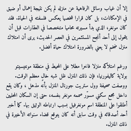
إلا أن غياب وسائل الرفاهية عن منزله لم يكن نتيجة إهمال أو ضيق
في الإمكانات، بل كان قرارا شخصيا يعكس فلسفته في الحياة. فقد
كان مونغر، الذي بدأ مسيرته محاميا متخصصا في العقارات قبل أن
يتحول إلى أحد أنجح المستثمرين في العصر الحديث، يرى أن امتلاك
منزل ضخم لا يعني بالضرورة امتلاك حياة أفضل.
ورغم امتلاكه منزلا فاخرا مطلا على المحيط في منطقة مونتيسيتو
بولاية كاليفورنيا، فإن ذلك المنزل ظل شبه خالٍ معظم الوقت.
ووصفت صحيفة وول ستريت جورنال المنزل بأنه مذهل ، وكان يقع
داخل مجمع سكني مسوّر صممه مونغر بنفسه، حتى إن السكان المحليين
أطلقوا على المنطقة اسم مونغرفيل بسبب ارتباطه الوثيق بها. كما أخبر
أحد أصدقائه في وقت سابق أنه كان يتوقع قضاء سنواته الأخيرة في
ذلك المنزل.