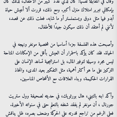
وقال في المقابلة نفسها: كان لدي عدد كبير من الأطفال، لذلك كان
بإمكاني تبرير امتلاك منزل أكبر. ومع ذلك، قررت ألا أعيش حياة
أبدو فيها مثل دوق ويستمنستر أو ما شابه. فعلت ذلك عن قصد،
لأنني لم أعتقد أن ذلك سيكون جيدًا للأطفال.
وأصبحت هذه الفلسفة جزءا أساسيا من شخصية مونغر ونهجه في
الحياة. فقد كان يؤكد باستمرار أن العيش بأقل من الإمكانات المتاحة
ليس مجرد وسيلة لتوفير المال، بل استراتيجية تساعد الإنسان على
التركيز على ما هو أكثر أهمية، مثل التفكير بعيد المدى، واتخاذ
القرارات الحكيمة، وبناء العلاقات مع الأشخاص المناسبين.
وأكد ابنه بالتبني، هال بورثويك، في حديثه لصحيفة وول ستريت
جورنال ، أن مونغر لم يفقد شغفه بالتعلم حتى في سنواته الأخيرة.
فعلى الرغم من تراجع قدرته على الحركة وضعف بصره، ظل يناقش