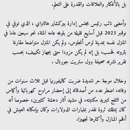
بل بالأفكار والعلاقات والقدرة على التعلم.
وأمضى نائب رئيس مجلس إدارة بيركشاير هاثاواي ، الذي توفي في
نوفمبر 2023 قبل أسابيع قليلة من بلوغه عامه المئة، نحو سبعين عاما في
المنزل نفسه بمدينة لوس أنجلوس. ولم يكن المنزل متواضعا مقارنة
بثروته فحسب، بل إنه لم يكن مزودا حتى بجهاز تكييف، بحسب
تقرير نشرته صحيفة وول ستريت جورنال .
وخلال موجة حر شديدة ضربت كاليفورنيا قبل ثلاث سنوات من
وفاته، اضطر عدد من أصدقائه إلى إحضار مراوح كهربائية وأكياس
من الثلج لتبريد مكتبته، في مشهد أثار دهشة كثيرين، خصوصا أنه
كان يمتلك ثروة تقدر بمليارات الدولارات وكان بإمكانه العيش في
أفخم المنازل وأكثرها تجهيزا.