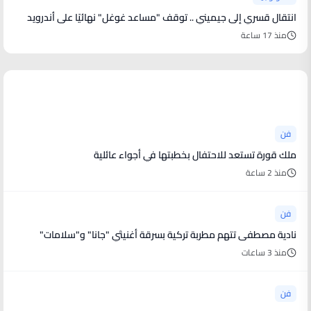
انتقال قسري إلى جيميني .. توقف "مساعد غوغل" نهائيًا على أندرويد
منذ 17 ساعة
أخبار فنية
فن
ملك قورة تستعد للاحتفال بخطبتها في أجواء عائلية
منذ 2 ساعة
فن
نادية مصطفى تتهم مطربة تركية بسرقة أغنيتَي "جانا" و"سلامات"
منذ 3 ساعات
فن