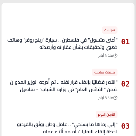
الأكثر قراءة
سياسة
"أغنى متسول" في فلسطين .. سيارة "رينج روفر" وهاتف
01
ذهبي وتحقيقات بشأن عقاراته وأرصدته
منذ 4 أيام
ملفات ساخنة
"انتصر قضائيًا بإلغاء قرار نقله .. ثم أُدرجه الوزير العدوان
02
ضمن "الفائض العام" في وزارة الشباب" - تفاصيل
منذ 3 أيام
الأردن اليوم
"إللي رماها ما بستحي" .. عامل وطن يوثّق بالفيديو
03
لحظة إلقاء النفايات أمامه أثناء عمله