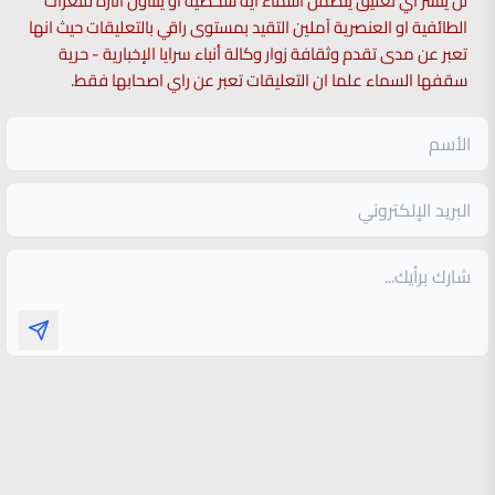
لن ينشر أي تعليق يتضمن اسماء اية شخصية او يتناول اثارة للنعرات
الطائفية او العنصرية آملين التقيد بمستوى راقي بالتعليقات حيث انها
تعبر عن مدى تقدم وثقافة زوار وكالة أنباء سرايا الإخبارية - حرية
سقفها السماء علما ان التعليقات تعبر عن راي اصحابها فقط.