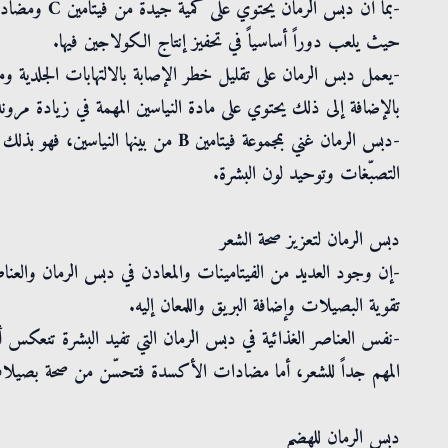
-بما أن دبس ا
حيث يلعب دوراً أساسياً في تحفيز إنتاج الكولاجين فيها.
-يعمل دبس الرمان على تقليل خطر الإصابة بالالتهابات الجلدية و
بالإضافة إلى ذلك يحتوي على مادة النياسين المهمة في زيادة مرونة
-دبس الرمان غني بمجموعة فيتامين B من بي
التصبّغات وتوحيد لون البشرة.
دبس الرمان لتعزيز صحة الشعر
-إن وجود العديد من الفيتامينات والمعادن في دبس الرمان والعن
تقوية البصيلات وإضافة البريق واللمعان إليه.
المهم جداً للشعر، أما مضادات الأكسدة فتحسّن من صحة بصيلات الش
دبس الرمان للهضم