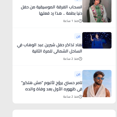
انسحاب الفرقة الموسيقية من حفل
دنيا بطمة .. هذا رد فعلها
منذ 1 ساعة
فن
نفاد تذاكر حفل شيرين عبد الوهاب في
الساحل الشمالي للمرة الثانية
منذ 2 ساعة
فن
تامر حسني يروّج لألبوم "مش هتكرر"
في ظهوره الأول بعد وفاة والده
(فيديو)
منذ 2 ساعة