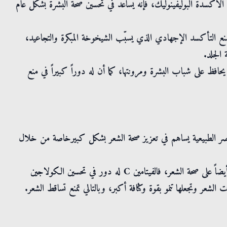
لرمان يحتوي على كمية جيدة من فيتامين C ومضاد الأكسدة البوليفينوليك، فإنه يساعد في تحسين صحة البشرة بشكل عام
منع التأكسد الإجهادي الذي يسبّب الشيخوخة المبكرة والتجاعيد،
 الجلد.
نها النياسين، فهو بذلك يحافظ على شباب البشرة ومرونتها، كما أن له دوراً كبيراً في منع
اصر الطبيعية يساهم في تعزيز صحة الشعر بشكل كبيرخاصة من خلال
-نفس العناصر الغذائية في دبس الرمان التي تفيد البشرة تنعكس أيضاً على صحة الشعر، فالفيتامين C له دور في تحسين الكولاجين
عر وتجعلها تنمو بقوة وكثافة أكبر، وبالتالي تمنع تساقط الشعر.