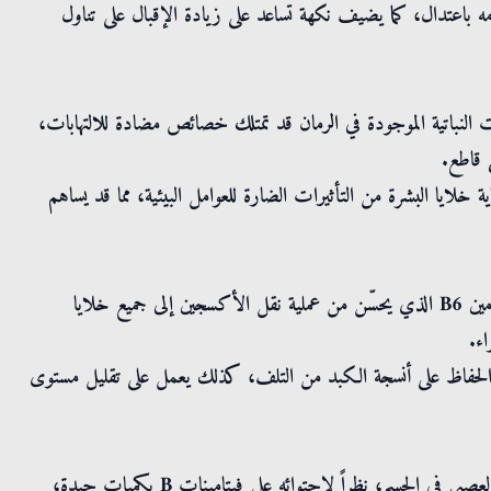
 باعتدال، كما يضيف نكهة تساعد على زيادة الإقبال على تناول
ت النباتية الموجودة في الرمان قد تمتلك خصائص مضادة للالتهابات،
 قاطع.
لايا البشرة من التأثيرات الضارة للعوامل البيئية، مما قد يساهم
فوائد دبس الرمان لخلايا للدم الحمراء: يحتوي دبس الرمان على فيتامين B6 الذي يحسّن من عملية نقل الأكسجين إلى جميع خلايا
الحفاظ على أنسجة الكبد من التلف، كذلك يعمل على تقليل مستوى
فوائد دبس الرمان للقولون: يحسّن دبس الرمان من سلامة الجهاز العصبي في الجسم؛ نظراً لاحتوائه على فيتامينات B بكميات جيدة،