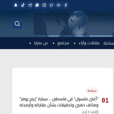
مقالات وآراء
مجتمع
عن سرايا
ساخنة
الأكثر قراءة
سياسة
"أغنى متسول" في فلسطين .. سيارة "رينج روفر"
01
وهاتف ذهبي وتحقيقات بشأن عقاراته وأرصدته
منذ 3 أيام