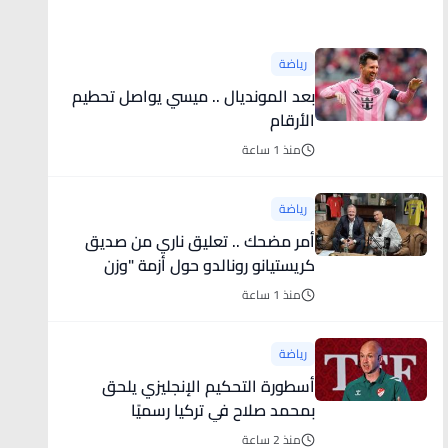
أخبار رياضية
رياضة
بعد المونديال .. ميسي يواصل تحطيم
الأرقام
منذ 1 ساعة
رياضة
أمر مضحك .. تعليق ناري من صديق
كريستيانو رونالدو حول أزمة "وزن
جورجينا"
منذ 1 ساعة
رياضة
أسطورة التحكيم الإنجليزي يلحق
بمحمد صلاح في تركيا رسميًا
منذ 2 ساعة