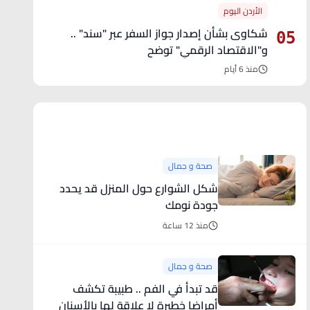
الأردن اليوم
شكاوى بشأن إصدار جواز السفر عبر "سند" ..
05
و"الاقتصاد الرقمي" توضح
منذ 6 أيام
آخر الأخبار
صحة و جمال
شكل الشوارع حول المنزل قد يحدد
جودة نومك
منذ 12 ساعة
صحة و جمال
قد تبدأ في الفم .. طبيبة تكشف
أمراضا خطيرة لا علاقة لها بالأسنان