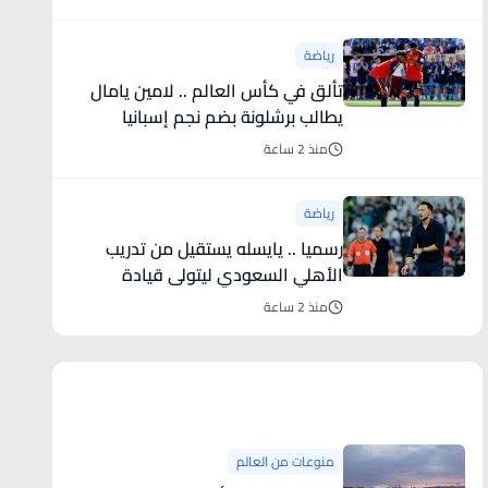
رياضة
تألق في كأس العالم .. لامين يامال
يطالب برشلونة بضم نجم إسبانيا
منذ 2 ساعة
رياضة
رسميا .. يايسله يستقيل من تدريب
الأهلي السعودي ليتولى قيادة
نيوكاسل الإنجليزي
منذ 2 ساعة
منوعات من العالم
منوعات من العالم