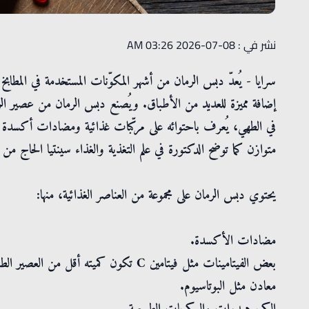
نشر في : 08-07-2026 03:26 AM
سرايا - يُعدّ دبس الرمان من أشهر المكوّنات المستخدمة في المطابخ ال
إضافة مميزة للعديد من الأطباق. ويُصنع دبس الرمان من عصير ال
في الطهي، يُعرف باحتوائه على مركّبات غذائية ومضادات أكسدة تم
متوازن كما توضح الدكتورة في علم التغذية والغذاء سينتيا الحاج م
يحتوي دبس الرمان على مجموعة من العناصر الغذائية، منها:
مضادات الأكسدة.
بعض الفيتامينات مثل فيتامين C تكون كميته أقل من العصير الطازج بسبب التصنيع.
معادن مثل البوتاسيوم.