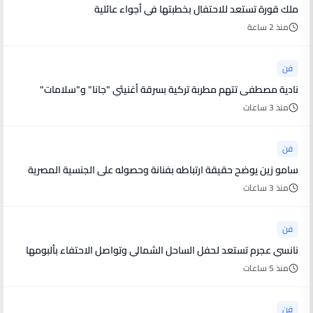
ملك قورة تستعد للاحتفال بخطبتها في أجواء عائلية
منذ 2 ساعة
فن
نادية مصطفى تتهم مطربة تركية بسرقة أغنيتَي "جانا" و"سلامات"
منذ 3 ساعات
فن
سامو زين يوضح حقيقة ارتباطه بفنانة وحصوله على الجنسية المصرية
منذ 3 ساعات
فن
نانسي عجرم تستعد لحفل الساحل الشمالي وتواصل الاحتفاء بألبومها
منذ 5 ساعات
فن