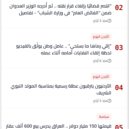
"انتصر قضائيًا بإلغاء قرار نقله .. ثم أُدرجه الوزير العدوان
02
ضمن "الفائض العام" في وزارة الشباب" - تفاصيل
منذ 3 أيام
الأردن اليوم
"إللي رماها ما بستحي" .. عامل وطن يوثّق بالفيديو
03
لحظة إلقاء النفايات أمامه أثناء عمله
منذ 6 أيام
الأردن اليوم
الأردنيون يترقبون عطلة رسمية بمناسبة المولد النبوي
04
الشريف
منذ 3 أيام
سياسة
قيمتها 150 مليار دولار .. العراق يدرس بيع 600 ألف عقار
05