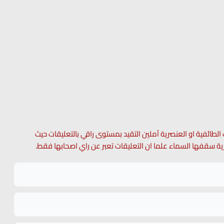
 الطائفية او العنصرية آملين التقيد بمستوى راقي بالتعليقات حيث
 حرية سقفها السماء علما ان التعليقات تعبر عن راي اصحابها فقط.