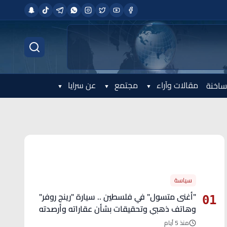
مقالات وآراء
مجتمع
عن سرايا
ساخنة
الأكثر قراءة
سياسة
"أغنى متسول" في فلسطين .. سيارة "رينج روفر"
01
وهاتف ذهبي وتحقيقات بشأن عقاراته وأرصدته
منذ 5 أيام