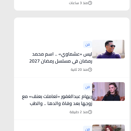
منذ 3 ساعات
أخبار فنية
فن
ليس «عشماوي» .. اسم محمد
رمضان في مسلسل رمضان 2027
منذ 20 ثانية
فن
ريهام عبدالغفور «تعاملت بعنف» مع
زوجها بعد وفاة والدها .. والطب
النفسي لم ينفعها
منذ 2 دقيقة
فن