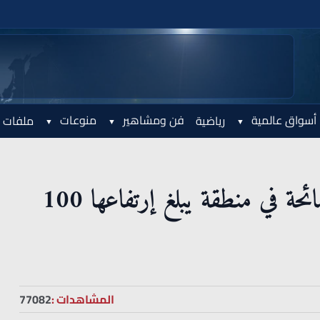
أسواق عالمية
فن ومشاهير
منوعات
رياضية
ملفات 
بقيت 5 ساعات عالقة .. سقوط سائحة في منطقة يبلغ إرتفاعها 100
المشاهدات :
77082