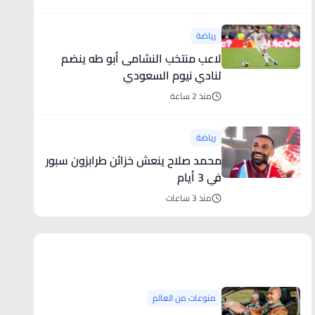
رياضة
لاعب منتخب النشامى أبو طه ينضم
لنادي نيوم السعودي
منذ 2 ساعة
رياضة
محمد صلاح ينعش خزائن طرابزون سبور
في 3 أيام
منذ 3 ساعات
منوعات من العالم
منوعات من العالم