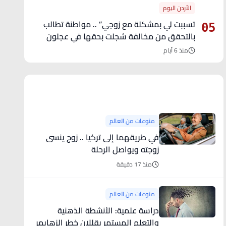
الأردن اليوم
تسببت لي بمشكلة مع زوجي” .. مواطنة تطالب
05
بالتحقق من مخالفة سُجلت بحقها في عجلون
منذ 6 أيام
آخر الأخبار
منوعات من العالم
في طريقهما إلى تركيا .. زوج ينسى
زوجته ويواصل الرحلة
منذ 17 دقيقة
منوعات من العالم
دراسة علمية: الأنشطة الذهنية
والتعلم المستمر يقللان خطر الزهايمر