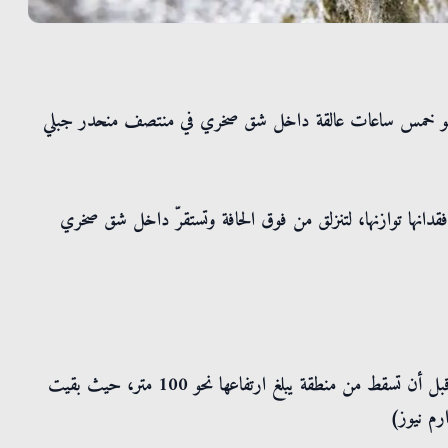
نحو خمس ساعات عالقة داخل شق صخري في منتصف منحدر جبلي
انها توازنها، لتنزلق من فوق الحافة وتستقرّ داخل شق صخري
وكانت رين قد أمضت الليل في الموقع لمشاهدة شروق الشمس، قبل أن تسقط من منطقة يبلغ ارتفاعها نحو 100 متر، حيث بقيت
رم نيوز)