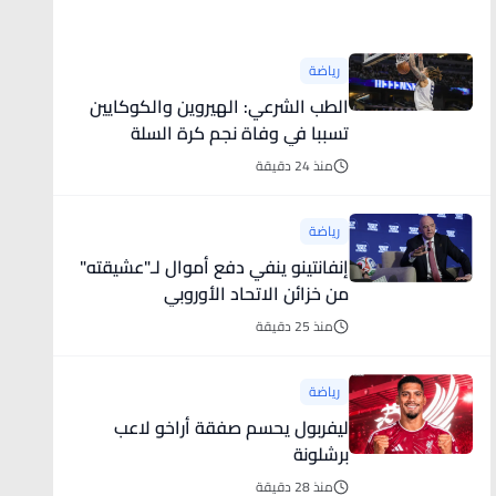
أخبار رياضية
رياضة
الطب الشرعي: الهيروين والكوكايين
تسببا في وفاة نجم كرة السلة
منذ 24 دقيقة
رياضة
إنفانتينو ينفي دفع أموال لـ"عشيقته"
من خزائن الاتحاد الأوروبي
منذ 25 دقيقة
رياضة
ليفربول يحسم صفقة أراخو لاعب
برشلونة
منذ 28 دقيقة