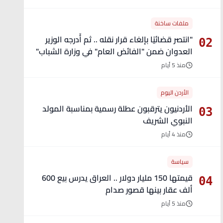
ملفات ساخنة
"انتصر قضائيًا بإلغاء قرار نقله .. ثم أُدرجه الوزير
02
العدوان ضمن "الفائض العام" في وزارة الشباب"
- تفاصيل
منذ 5 أيام
الأردن اليوم
الأردنيون يترقبون عطلة رسمية بمناسبة المولد
03
النبوي الشريف
منذ 4 أيام
سياسة
قيمتها 150 مليار دولار .. العراق يدرس بيع 600
04
ألف عقار بينها قصور صدام
منذ 5 أيام