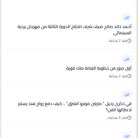
فن
أحمد خالد صالح ضيف شرف افتتاح الدورة الثالثة من مهرجان بردية
السينمائى
منذ 2 ساعة
فن
أول صور من خطوبة الفنانة ملك قورة
منذ 2 ساعة
فن
في ذكرى رحيل " مارلين مونرو الشرق" .. كيف دفع زواج هند رستم
لاعتزالها الفن؟
منذ 5 ساعات
فن