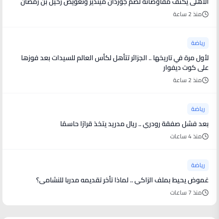
الأهلى يكثف مفاوضاته لضم جوردان مينديز وتعويض رحيل بن رمضان
منذ 2 ساعة
رياضة
لأول مرة في تاريخها .. الجزائر تتأهل لكأس العالم للسيدات بعد فوزها
على كوت ديفوار
منذ 2 ساعة
رياضة
بعد فشل صفقة رودري .. ريال مدريد يتخذ قرارًا حاسمًا
منذ 4 ساعات
رياضة
غموض يحيط بملف الزاكي .. لماذا تأخر تقديمه مدربا للنشامى؟
منذ 7 ساعات