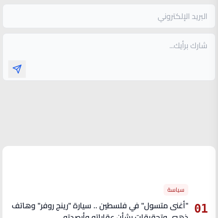
الأكثر قراءة
سياسة
"أغنى متسول" في فلسطين .. سيارة "رينج روفر" وهاتف
01
ذهبي وتحقيقات بشأن عقاراته وأرصدته