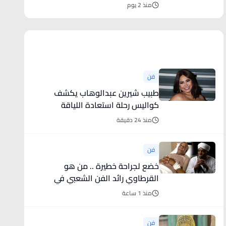
الذكي وبالتكامل مع تطبيق “سند”
منذ 2 يوم
أخبار فنية
فن
طبيب شيرين عبدالوهاب يكشف
كواليس رحلة استعادة اللياقة
منذ 24 دقيقة
فن
خضع لجراحة خطيرة .. من هو
القرطاوي رائد الفن الشعبي في
المغرب؟
منذ 1 ساعة
فن