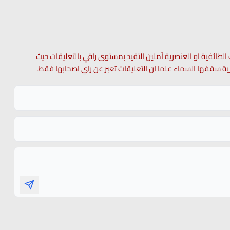
 الطائفية او العنصرية آملين التقيد بمستوى راقي بالتعليقات حيث
 حرية سقفها السماء علما ان التعليقات تعبر عن راي اصحابها فقط.