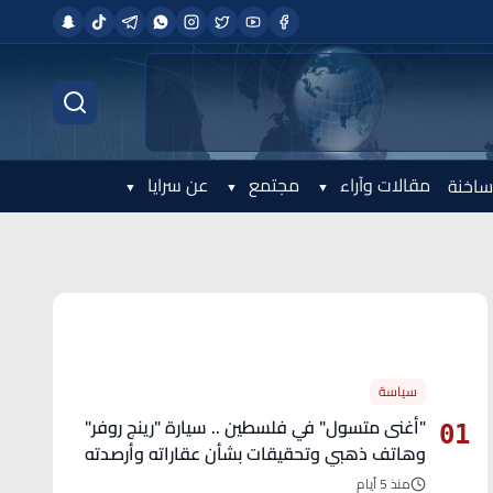
مقالات وآراء
مجتمع
عن سرايا
ساخنة
الأكثر قراءة
سياسة
"أغنى متسول" في فلسطين .. سيارة "رينج روفر"
01
وهاتف ذهبي وتحقيقات بشأن عقاراته وأرصدته
منذ 5 أيام