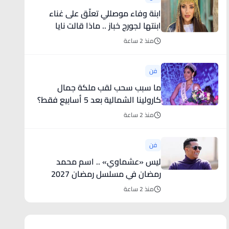
ابنة وفاء موصللي تعلّق على غناء
ابنتها لجورج خباز .. ماذا قالت نايا
الأندلس؟
منذ 2 ساعة
فن
ما سبب سحب لقب ملكة جمال
كارولينا الشمالية بعد 5 أسابيع فقط؟
منذ 2 ساعة
فن
ليس «عشماوي» .. اسم محمد
رمضان في مسلسل رمضان 2027
منذ 2 ساعة