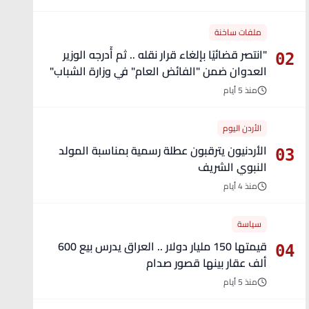
ملفات ساخنة
"انتصر قضائيًا بإلغاء قرار نقله .. ثم أُدرجه الوزير
02
العدوان ضمن "الفائض العام" في وزارة الشباب"
- تفاصيل
منذ 5 أيام
الأردن اليوم
الأردنيون يترقبون عطلة رسمية بمناسبة المولد
03
النبوي الشريف
منذ 4 أيام
سياسة
قيمتها 150 مليار دولار .. العراق يدرس بيع 600
04
ألف عقار بينها قصور صدام
منذ 5 أيام