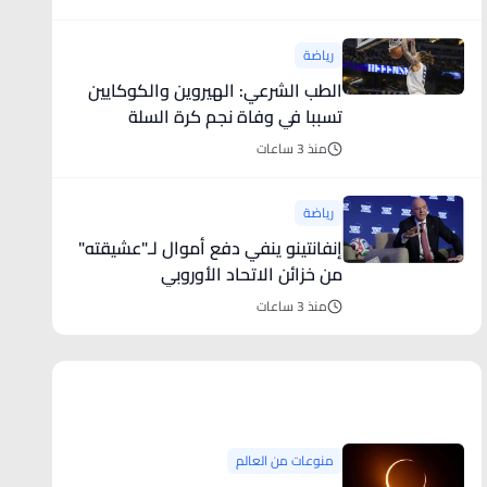
رياضة
الطب الشرعي: الهيروين والكوكايين
تسببا في وفاة نجم كرة السلة
منذ 3 ساعات
رياضة
إنفانتينو ينفي دفع أموال لـ"عشيقته"
من خزائن الاتحاد الأوروبي
منذ 3 ساعات
منوعات من العالم
منوعات من العالم