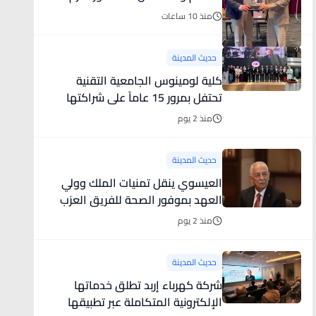
ضيف الله الشوبكي يوقّع مذكرة
منذ 10 ساعات
تفاهم لتعزيز التدريب الطبي الدولي
حديث المدينة
كلية لومينوس الجامعية التقنية
تحتفل بمرور 15 عاماً على شراكتها
الاستراتيجية مع Pearson في تقديم
منذ 2 يوم
برامج BTEC
حديث المدينة
العيسوي ينقل تمنيات الملك وولي
العهد بموفور الصحة للفريق العزب
واللواء العبادي
منذ 2 يوم
حديث المدينة
شركة كهرباء إربد تطلق خدماتها
الإلكترونية المتكاملة عبر تطبيقها