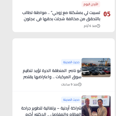
الأردن اليوم
تسببت لي بمشكلة مع زوجي” .. مواطنة تطالب
05
بالتحقق من مخالفة سُجلت بحقها في عجلون
منذ 6 أيام
آخر الأخبار
حديث المدينة
أبو ناصر: المنطقة الحرة تؤيد تنظيم
سوق المركبات .. واعتراضها يقتصر
على حصر المواصفات واستثناء خيارات
منذ 9 ساعات
أثبتت جدارتها في السوق
حديث المدينة
شراكة أردنية – برتغالية لتطوير جراحة
العظام والمفاصل .. الدكتور أكرم