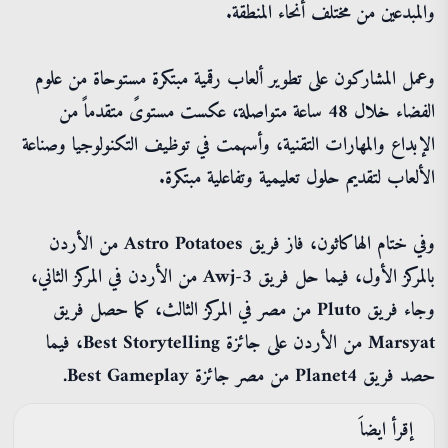
والمبدعين من مختلف أنحاء المنطقة.
وعمل المشاركون على تطوير ألعاب رقمية مبتكرة مستوحاة من علوم
الفضاء خلال 48 ساعة متواصلة، عكست مستوىً متقدماً من
الإبداع والمهارات التقنية، وأسهمت في توظيف التكنولوجيا وصناعة
الألعاب لتقديم حلول تعليمية وتفاعلية مبتكرة.
وفي ختام الهاكاثون، فاز فريق Astro Potatoes من الأردن
بالمركز الأول، فيما حل فريق Awj-3 من الأردن في المركز الثاني،
وجاء فريق Pluto من مصر في المركز الثالث، كما حصل فريق
Marsyat من الأردن على جائزة Best Storytelling، فيما
حصد فريق Planet4 من مصر جائزة Best Gameplay.
إقرأ ايضاَ