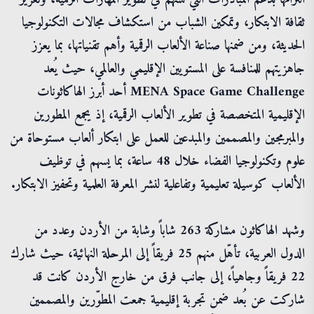
ثقافة الابتكار، وتمكين الشباب من استكشاف مجالات التكنولوجيا
الحديثة، ومن ضمنها صناعة الألعاب الرقمية وأهم تقنياتها، بما يعزز
جاهزيتهم للمنافسة على المستويين الإقليمي والعالمي، حيث يُعد
MENA Space Game Challenge أحد أبرز الهاكاثونات
الإقليمية المتخصصة في تطوير الألعاب الرقمية، إذ يجمع المطورين
والمبرمجين والمصممين والمبدعين للعمل على ابتكار ألعاب مستوحاة من
علوم وتكنولوجيا الفضاء خلال 48 ساعة، بما يسهم في توظيف
الألعاب كوسيلة تعليمية وتفاعلية لنشر المعرفة العلمية وتحفيز الابتكار.
وشهد الهاكاثون مشاركة 263 شاباً وشابة من الأردن وعدد من
الدول العربية، تأهّل منهم 25 فريقاً إلى المرحلة النهائية، حيث شارك
22 فريقاً وجاهياً، إلى جانب فرق من خارج الأردن كانت قد
شاركت عن بُعد ضمن تجربة إقليمية جمعت المطوّرين والمصممين