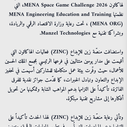
لهاكاثون MENA Space Game Challenge 2026، التي
نظمتها MENA Engineering Education and Training
(MENA ORG) ، تحت رعاية وزارة الاقتصاد الرقمي والريادة،
وبشراكة تقنية مع Manzel Technologies.
واستضافت منصّة زين للإبداع (ZINC) فعاليات الهاكاثون التي
أقيمت على مدار يومين متتاليين في فرعها الرئيسي بمجمع الملك الحسين
للأعمال، حيث وفّرت بيئة عمل متكاملة للمشاركين أسهمت في تحفيز
الإبداع والتعاون وتبادل الخبرات، كما قدّمت جوائز نقدية للفرق
الفائزة، تأكيداً على التزامها بدعم المواهب الشابة وتمكينها من تحويل
أفكارها إلى مشاريع تقنية مبتكرة.
وتأتي رعاية منصّة زين للإبداع (ZINC) لهذا الحدث تأكيداً على
التزامها بدعم المبادرات التي تُسهم في تطوير المهارات الرقمية، وتعزيز