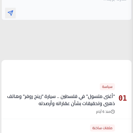
الأكثر قراءة
سياسة
"أغنى متسول" في فلسطين .. سيارة "رينج روفر" وهاتف
01
ذهبي وتحقيقات بشأن عقاراته وأرصدته
منذ 6 أيام
ملفات ساخنة