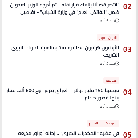
"انتصر قضائيًا بإلغاء قرار نقله .. ثم أُدرجه الوزير العدوان
02
ضمن "الفائض العام" في وزارة الشباب" - تفاصيل
منذ 5 أيام
الأردن اليوم
الأردنيون يترقبون عطلة رسمية بمناسبة المولد النبوي
03
الشريف
منذ 5 أيام
سياسة
قيمتها 150 مليار دولار .. العراق يدرس بيع 600 ألف عقار
04
بينها قصور صدام
منذ 5 أيام
منوعات من العالم
في قضية "المخدرات الكبرى" .. إحالة أوراق مذيعة
05