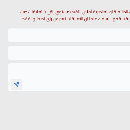
 الطائفية او العنصرية آملين التقيد بمستوى راقي بالتعليقات حيث
 حرية سقفها السماء علما ان التعليقات تعبر عن راي اصحابها فقط.