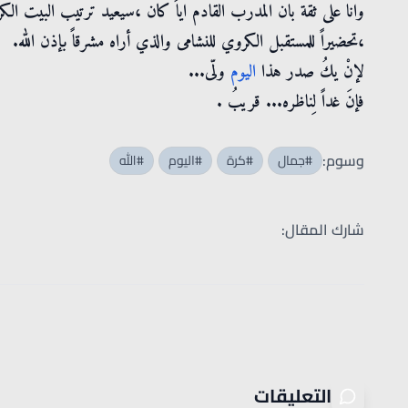
وانا على ثقة بان المدرب القادم اياً كان ،سيعيد ترتيب البيت ا
،تحضيراً للمستقبل الكروي للنشامى والذي أراه مشرقاً بإذن الله.
لإنْ يكُ صدر هذا
اليوم
ولّى...
فإنَ غداً لِناظره... قريبُ .
وسوم:
#جمال
#كرة
#اليوم
#الله
شارك المقال:
التعليقات