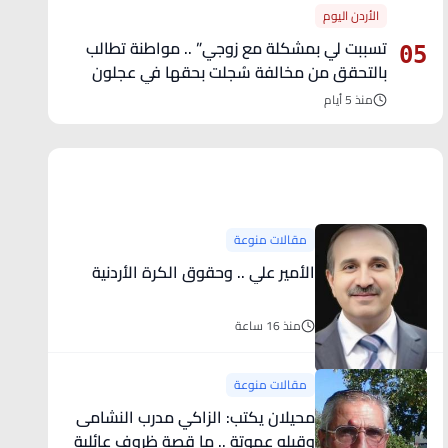
الأردن اليوم
تسببت لي بمشكلة مع زوجي” .. مواطنة تطالب
05
بالتحقق من مخالفة سُجلت بحقها في عجلون
منذ 5 أيام
آخر الأخبار
مقالات منوعة
الأمير علي .. وحقوق الكرة الأردنية
منذ 16 ساعة
مقالات منوعة
محيلان يكتب: الزاكي مدرب النشامى
وقبله عموتة .. ما قصة ظروف عائلية