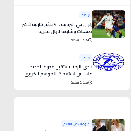
رياضة
زلزال في البرنابيو .. 4 نتائج كارثية لأكبر
صفعات برشلونة لريال مدريد
منذ 1 ساعة
رياضة
نادي الرمثا يستقبل مدربه الجديد
غاسانين استعدادًا للموسم الكروي
المقبل
منذ 2 ساعة
منوعات من العالم
منوعات من العالم