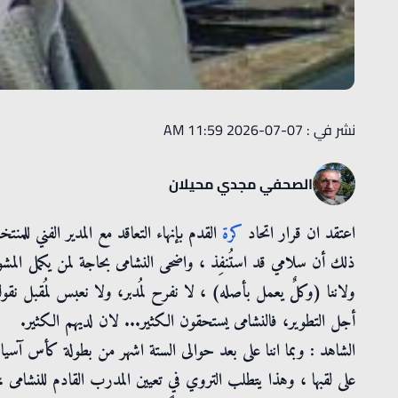
نشر في : 07-07-2026 11:59 AM
الصحفي مجدي محيلان
اعتقد ان قرار اتحاد
كرة
القدم بإنهاء التعاقد مع المدير الفني للمن
ذلك أن سلامي قد استُنفِذ ، واضحى النشامى بحاجة لمن يكمل المش
ولاننا (وكلٌ يعمل بأصله) ، لا نفرح لمُدبر، ولا نعبس لمُقبل 
أجل التطوير، فالنشامى يستحقون الكثير... لان لديهم الكثير.
الشاهد : وبما اننا على بعد حوالى الستة اشهر من بطولة كأس آسيا ، 
على لقبها ، وهذا يتطلب التروي في تعيين المدرب القادم للنشامى