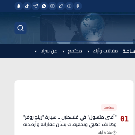
مقالات وآراء
مجتمع
عن سرايا
ساخنة
الأكثر قراءة
سياسة
"أغنى متسول" في فلسطين .. سيارة "رينج روفر"
01
وهاتف ذهبي وتحقيقات بشأن عقاراته وأرصدته
منذ 4 أيام