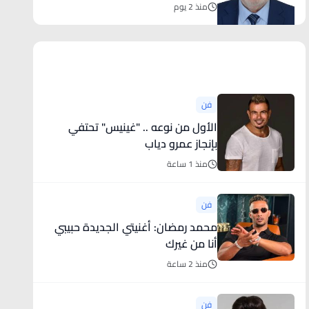
التغيير والتحرير؟
منذ 2 يوم
أخبار فنية
فن
الأول من نوعه .. "غينيس" تحتفي
بإنجاز عمرو دياب
منذ 1 ساعة
فن
محمد رمضان: أغنيتي الجديدة حبيبي
أنا من غيرك
منذ 2 ساعة
فن