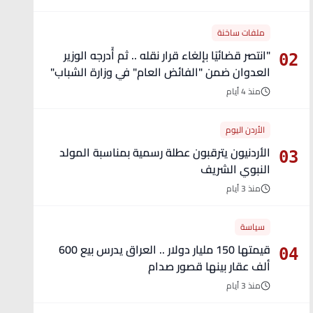
ملفات ساخنة
"انتصر قضائيًا بإلغاء قرار نقله .. ثم أُدرجه الوزير
02
العدوان ضمن "الفائض العام" في وزارة الشباب"
- تفاصيل
منذ 4 أيام
الأردن اليوم
الأردنيون يترقبون عطلة رسمية بمناسبة المولد
03
النبوي الشريف
منذ 3 أيام
سياسة
قيمتها 150 مليار دولار .. العراق يدرس بيع 600
04
ألف عقار بينها قصور صدام
منذ 3 أيام