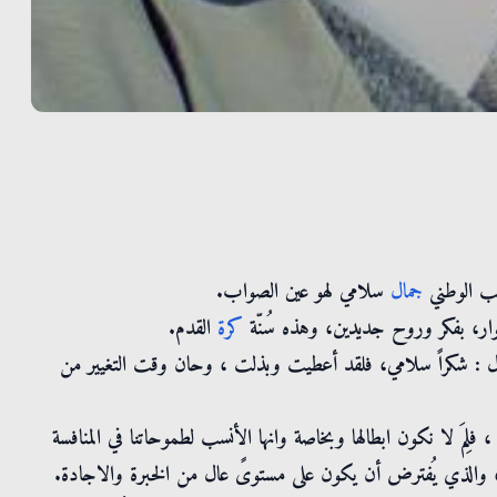
تخب الوطني
جمال
سلامي لهو عين الصواب.
وار، بفكر وروح جديدين، وهذه سُنّة
كرة
القدم.
نقول : شكراً سلامي، فلقد أعطيت وبذلت ، وحان وقت التغيير من
فلِمَ لا نكون ابطالها وبخاصة وانها الأنسب لطموحاتنا في المنافسة
 ، والذي يُفترض أن يكون على مستوىً عال من الخبرة والاجادة.