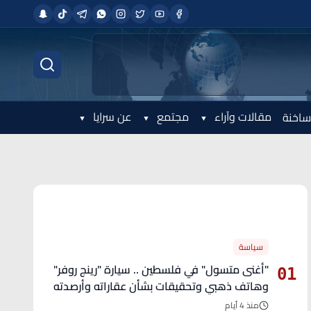
مقالات وآراء
مجتمع
عن سرايا
ساخنة
الأكثر قراءة
سياسة
"أغنى متسول" في فلسطين .. سيارة "رينج روفر"
01
وهاتف ذهبي وتحقيقات بشأن عقاراته وأرصدته
منذ 4 أيام