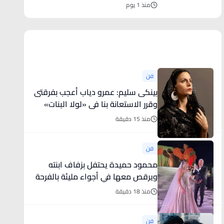
منذ 1 يوم
أخبار فنية
فن
بينكى سليم: عمرو دياب أعجب بفرقتى
وقرر الاستعانة بنا فى «لولا البنات»
منذ 15 دقيقة
فن
محمود حميدة يحتفل بزفاف ابنته
ويرقص معها في أجواء مليئة بالفرحة
..
منذ 18 دقيقة
فن