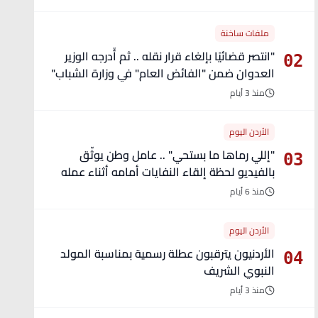
ملفات ساخنة
"انتصر قضائيًا بإلغاء قرار نقله .. ثم أُدرجه الوزير
02
العدوان ضمن "الفائض العام" في وزارة الشباب"
- تفاصيل
منذ 3 أيام
الأردن اليوم
"إللي رماها ما بستحي" .. عامل وطن يوثّق
03
بالفيديو لحظة إلقاء النفايات أمامه أثناء عمله
منذ 6 أيام
الأردن اليوم
الأردنيون يترقبون عطلة رسمية بمناسبة المولد
04
النبوي الشريف
منذ 3 أيام