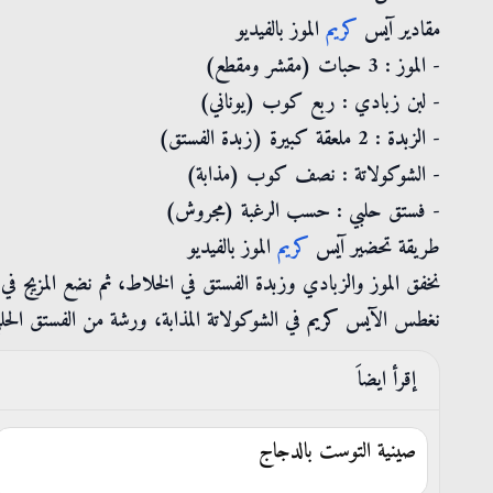
مقادير آيس
كريم
الموز بالفيديو
- الموز : 3 حبات (مقشر ومقطع)
- لبن زبادي : ربع كوب (يوناني)
- الزبدة : 2 ملعقة كبيرة (زبدة الفستق)
- الشوكولاتة : نصف كوب (مذابة)
- فستق حلبي : حسب الرغبة (مجروش)
طريقة تحضير آيس
كريم
الموز بالفيديو
نخفق الموز والزبادي وزبدة الفستق في الخلاط، ثم نضع المزيج في القوال
نغطس الآيس كريم في الشوكولاتة المذابة، ورشة من الفستق الحلبي
إقرأ ايضاَ
صينية التوست بالدجاج