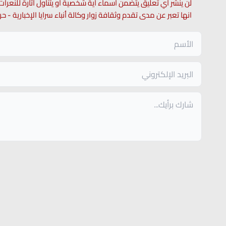
لن ينشر أي تعليق يتضمن اسماء اية شخصية او يتناول اثارة للنعرات
انها تعبر عن مدى تقدم وثقافة زوار وكالة أنباء سرايا الإخبارية -