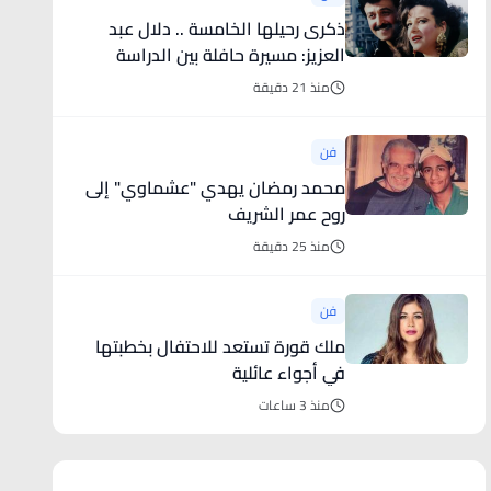
ذكرى رحيلها الخامسة .. دلال عبد
العزيز: مسيرة حافلة بين الدراسة
والمسرح
منذ 21 دقيقة
فن
محمد رمضان يهدي "عشماوي" إلى
روح عمر الشريف
منذ 25 دقيقة
فن
ملك قورة تستعد للاحتفال بخطبتها
في أجواء عائلية
منذ 3 ساعات