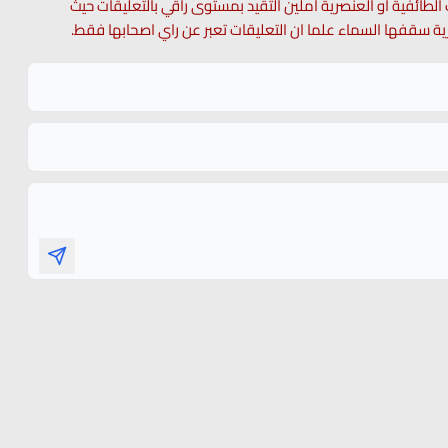
 الطائفية او العنصرية آملين التقيد بمستوى راقي بالتعليقات حيث
 حرية سقفها السماء علما ان التعليقات تعبر عن راي اصحابها فقط.