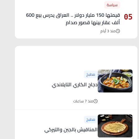
سياسة
قيمتها 150 مليار دولار .. العراق يدرس بيع 600
05
ألف عقار بينها قصور صدام
منذ 3 أيام
آخر الأخبار
مطبخ
دجاج الكاري التايلاندي
منذ 7 ساعات
مطبخ
المناقيش بالجبن والتيركي