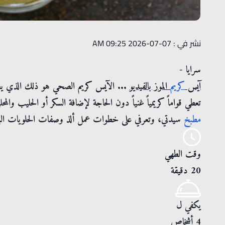
نشر في : 07-07-2026 09:25 AM
سرايا -
آيس
كريم
الموز بالفيديو
... الآيس كريم الصحي هو ذلك الذي يعتمد 
تعطي قواماً كريمياً غنياً دون الحاجة لإضافة السكر أو الحليب وا
مطبخ
سيدتي، وتعرفي على خطوات عمل ألذ وصفات الحلويات البارد
وقت الطهي
20 دقيقة
يكفي ل
4 أشخاص