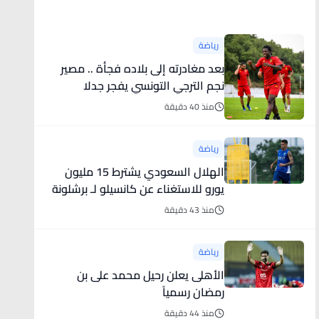
أخبار رياضية
رياضة
بعد مغادرته إلى بلاده فجأة .. مصير
نجم الترجي التونسي يفجر جدلا
منذ 40 دقيقة
رياضة
الهلال السعودي يشترط 15 مليون
يورو للاستغناء عن كانسيلو لـ برشلونة
منذ 43 دقيقة
رياضة
الأهلى يعلن رحيل محمد على بن
رمضان رسمياً
منذ 44 دقيقة