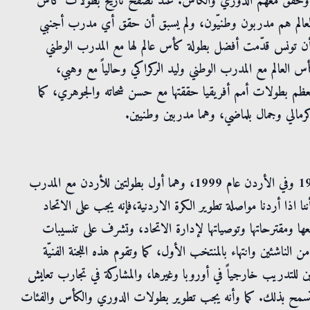
وسم وحقق معهم الدوري والكأس. عند تصفّح تاريخ بطولات كأس
 العالم هم مدربون وطنيّون، ولم يسبق أن حقق أي مدرب أجنبي
ن تونس قدّمت أفضل بطولة كأس عالم لها مع المدرب الوطني
 العالم مع المدرب الوطني وليد الركراكي وحالياً مع وهبي،
م بطولات أمم أفريقيا حققتها مع حسن شحاته والجوهري، كما
 كرمالي وجمال بلماضي، وهما مدربين وطنيين.
وعندنا في الأردن حققنا بطولتين في الالعاب العربية في لبنان 1997 وفي الأردن عام 1999، وهما أول بطولتين للأردن مع المدرب
 اذا أردنا مواصلة تطوير الكرة الاردنية،فإنه يجب على الاتحاد
ريعها ومقترحاتها وتوصياتها لإدارة الاتحاد، وتشرف على تنسيبات
من الناشئين وانتهاء بالمنتخب الأول، كما وتقوم هذه اللجنة الفنيّة
نيين للتدريب خارجياً في أوروبا وغيرها، والمشاركة في تجارب تعايش
ة وتسمح بذلك. كما وأنه يجب تطوير بطولات الدوري والكأس والفئات