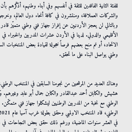
للفئة الثانية الفاقدين للثقة في أنفسهم وفي أبناء وطنهم، أذكّرهم 
والشركات العملاقة، ومنتشرون في كافة أنحاء دول العالم، وخرجوا
وبالتالي لن يعجز الأردنيين عن إفراز جهاز فني وطني متميّز قادر 
الأقليمي والدولي. لدينا في الأردن عشرات المدربين والخبراء في كر
الاتحاد، أو تم منح بعضهم فرصاً خجولة لقيادة بعض المنتخبات الس
وطني يواصل البناء على ما تحقق.
وهناك العديد من المرشحين من نجومنا السابقين في المنتخب الوطني،
هشهش والكابتن أحمد عبدالقادر والكابن جمال أبو عابد وغيرهم. وكم
الوطني مع نخبة من المدربين الوطنيين ليشكلوا جهاز فني متمكّن
في العشر سنوات الماضية، ورغم ذلك حقق بعض النجاحات في تجربة