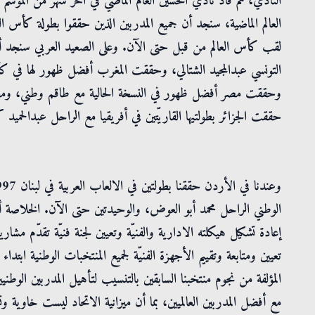
النادي، ثم قاد نادي الحسين العام الماضي في آخر شهر من الم
العالم الماضية، سنجد أن جميع المدربين الذين حققوا بطولة كأس
لقب كأس العالم من قبل حتى الآن. وعلى الصعيد العربي سنجد أ
التونسي عبدالمجيد الشتالي، وحققت المغرب أفضل ظهور لها في كأس
وحققت مصر أفضل ظهور في النسخة الحالية مع طاقم وطني، ومعظ
حققت الجزائر بطولتيها القاريّتين في أفريقيا مع الراحل عبدالحميد
الوطني الراحل محمد أبو العوض، والوحيدتين حتى الآن. الخلاصة أننا
إعادة تشكيل هيكلته الادارية والفنيّة وتعيين لجنة فنيّة تقدّم مشا
تعيين ومتابعة وتقييم الأجهزة الفنيّة لجميع المنتخبات الوطنية ابتداء 
المؤلفة من نجوم منتخبنا السابقين بالتنسيب لتأهيل المدربين الوط
مع أفضل المدربين العالميين، بما أن ميزانية الاتحاد ليست خاوي