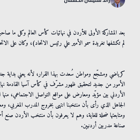
بعد المشاركة الأولى للأردن في نهائيات كأس العالم وكل ما صاحبها
لم تكشفها تغريدة سمو الأمير علي رئيس الاتحاد)، وكان على الا
كرياضي ومشجّع ومواطن سُعدت بهذا القرار، لأنه يعني بداية جديد
الأمور من جديد لتحقيق ظهور مشرّف في كأس آسيا القادمة نهاية ال
الأردني بين مؤيّد ومعارض على مواقع التواصل الاجتماعي، منها ا
الجاهل الذي رأى بأن منتخبنا انتهى بخروج المدرب المغربي، ومع
ومتابعتها ضحلة للغاية، وهم لا يعرفون بأن منتخب الأردن صنع أس
صناعة مدربين أردنيين.