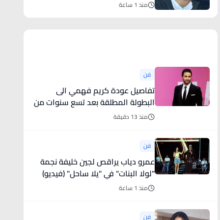
منذ 1 ساعة
أخبار فنية
فن
تفاصيل عودة كريم فهمي الى
البطولة المطلقة بعد تسع سنوات من
الأدوار المساعِدة
منذ 13 دقيقة
فن
عمرو دياب يراقص لجين خليفة نجمة
"لولا البنات" في "يلا ساحل" (فيديو)
منذ 1 ساعة
فن