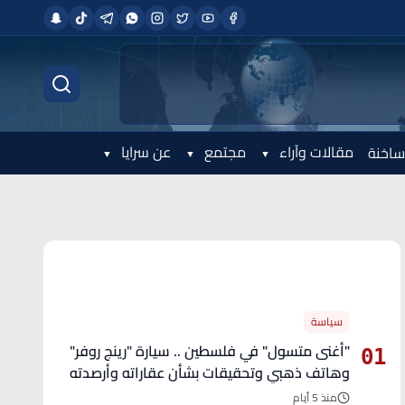
مقالات وآراء
مجتمع
عن سرايا
ساخنة
الأكثر قراءة
سياسة
"أغنى متسول" في فلسطين .. سيارة "رينج روفر"
01
وهاتف ذهبي وتحقيقات بشأن عقاراته وأرصدته
منذ 5 أيام