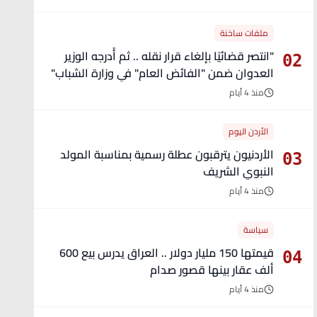
ملفات ساخنة
"انتصر قضائيًا بإلغاء قرار نقله .. ثم أُدرجه الوزير
02
العدوان ضمن "الفائض العام" في وزارة الشباب"
- تفاصيل
منذ 4 أيام
الأردن اليوم
الأردنيون يترقبون عطلة رسمية بمناسبة المولد
03
النبوي الشريف
منذ 4 أيام
سياسة
قيمتها 150 مليار دولار .. العراق يدرس بيع 600
04
ألف عقار بينها قصور صدام
منذ 4 أيام