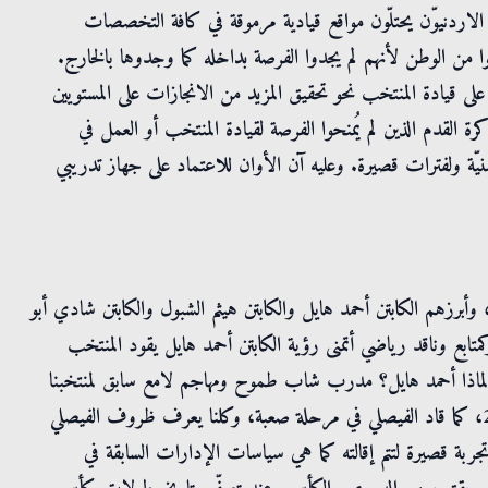
بأن الاردنيوّن يحتلّون مواقع قيادية مرموقة في كافة التخصصات
 من الوطن لأنهم لم يجدوا الفرصة بداخله كما وجدوها بالخارج.
على قيادة المنتخب نحو تحقيق المزيد من الانجازات على المستويين
ة القدم الذين لم يُمنحوا الفرصة لقيادة المنتخب أو العمل في
نيّة ولفترات قصيرة. وعليه آن الأوان للاعتماد على جهاز تدريبي
 وأبرزهم الكابتن أحمد هايل والكابتن هيثم الشبول والكابتن شادي أبو
تابع وناقد رياضي أتمنى رؤية الكابتن أحمد هايل يقود المنتخب
. لماذا أحمد هايل؟ مدرب شاب طموح ومهاجم لامع سابق لمنتخبنا
الوطني، قاد المنتخب الاولمبي وحقق بطولة غرب آسيا عام 2021، كما قاد الفيصلي في مرحلة صعبة، وكلنا يعرف ظروف الفيصلي
 قصيرة لتتم إقالته كما هي سياسات الإدارات السابقة في