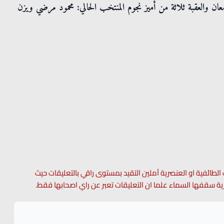
ن والعقبة ثلاثة من أميز نجوم المنتخب الحالي: محمود مرضي ويزن
 الطائفية او العنصرية آملين التقيد بمستوى راقي بالتعليقات حيث
 حرية سقفها السماء علما ان التعليقات تعبر عن راي اصحابها فقط.