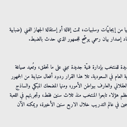
 من إيجابيّات وسلبيات، تمت إقالة أو إستقالة الجهاز الفني (ضبابية
تحاد إصدار بيان رسمي يوضّح للجمهور الذي حدث بالضبط.
ة للمنتخب بإدارة فنيّة جديدة تبني على ما تحقق، وتُعيد صياغة
عام في السعودية. تلا هذا القرار ردود أفعال متباينة من الجمهور
لعقلاني والعارف ببواطن الأمور، ومنها المضحك المبكي والساذج
ظم هؤلاء تابعوا المنتخب منذ ثلاث سنين فقط، وتجربتهم في اللعبة
مين في عالم التدريب خلال الاربع سنين الأخيرة، ويمكنه الآن