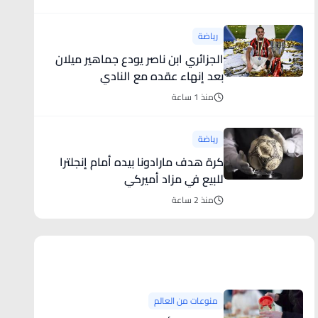
رياضة
الجزائري ابن ناصر يودع جماهير ميلان
بعد إنهاء عقده مع النادي
منذ 1 ساعة
رياضة
كرة هدف مارادونا بيده أمام إنجلترا
للبيع في مزاد أميركي
منذ 2 ساعة
منوعات من العالم
منوعات من العالم