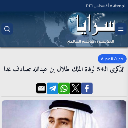
الجمعة، ٧ أغسطس ٢٠٢٦
حديث المدينة
الذكرى الـ54 لوفاة الملك طلال بن عبدالله تصادف غدا