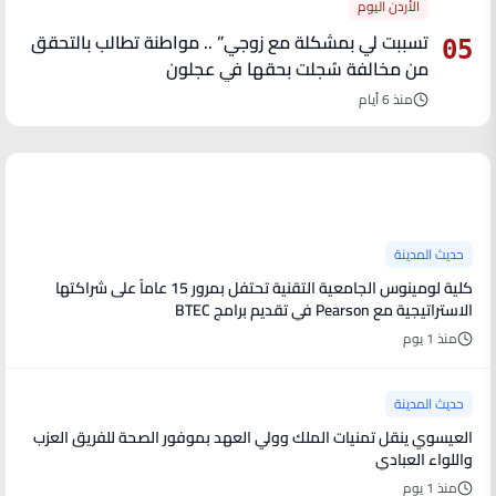
الأردن اليوم
تسببت لي بمشكلة مع زوجي” .. مواطنة تطالب بالتحقق
05
من مخالفة سُجلت بحقها في عجلون
منذ 6 أيام
آخر الأخبار
حديث المدينة
كلية لومينوس الجامعية التقنية تحتفل بمرور 15 عاماً على شراكتها
الاستراتيجية مع Pearson في تقديم برامج BTEC
منذ 1 يوم
حديث المدينة
العيسوي ينقل تمنيات الملك وولي العهد بموفور الصحة للفريق العزب
واللواء العبادي
منذ 1 يوم