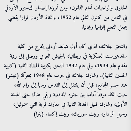
الحقوق والواجبات أمام القانون، ومن أبرزها إصدار الدستور الأردني
في الثامن من كانون الثاني عام 1952، واتخاذ الأردن قرارا يقضي
بجعل التعليم إلزاميا ومجانيا.
والتحق جلالته، الذي كان أول ضابط أردني يتخرج من كلية
ساندهيرست العسكرية في بريطانيا، بالجيش العربي ووصل إلى رتبة
مقدم عام 1934، وفي عام 1942 التحق بكتيبة المشاة الثانية (كتيبة
الحسين الثانية). وشارك جلالته في حرب عام 1948 بمعركة (غيشر)
عند جسر المجامع، قبل أن ينتقل إلى القدس ومنها إلى رام الله،
حيث اتخذ موقعا أماميا بين جنود المدفعية وبقي هناك حتى الهدنة
الأولى، وشارك قبيل الهدنة الثانية في معارك قرية النبي صموئيل،
وجبل الرادار، وبيت سوريك، وبيت إكسا. (بترا)