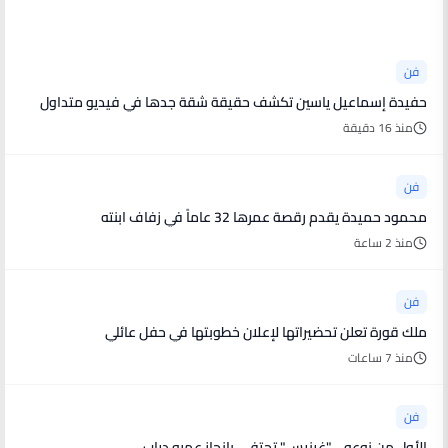
أخبار فنية
فن
حفيدة إسماعيل ياسين تكشف حقيقة شقة جدها في فيديو متداول
منذ 16 دقيقة
فن
محمود حميدة يقدم رقصة عمرها 32 عاماً في زفاف ابنته
منذ 2 ساعة
فن
ملك قورة تعلن تحضيراتها لإعلان خطوبتها في حفل عائلي
منذ 7 ساعات
فن
الأول من نوعه .. "غينيس" تحتفي بإنجاز عمرو دياب