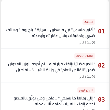
الأكثر قراءة
سياسة
"أغنى متسول" في فلسطين .. سيارة "رينج روفر" وهاتف
01
ذهبي وتحقيقات بشأن عقاراته وأرصدته
منذ 3 أيام
ملفات ساخنة
"انتصر قضائيًا بإلغاء قرار نقله .. ثم أُدرجه الوزير العدوان
02
ضمن "الفائض العام" في وزارة الشباب" - تفاصيل
منذ 3 أيام
الأردن اليوم
"إللي رماها ما بستحي" .. عامل وطن يوثّق بالفيديو
03
لحظة إلقاء النفايات أمامه أثناء عمله