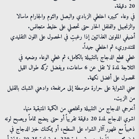
20 دقيقة.
في وعاء كبير، اخلطي الزبادي والبصل والثوم والجارام ماسالا
والزنجبيل والفلفل الحار حتى تحصلي على خليط متجانس.
أضيفي الملونين الغذائيين إذا رغبتِ في الحصول على اللون التقليدي
للتندوري، ثم اخلطي جيداً.
غطي قطع الدجاج بالتتبيلة بالكامل، ثم غطي الوعاء وضعيه في
الثلاجة لمدة لا تقل عن 6 ساعات، ويفضل تركه طوال الليل
للحصول على أفضل نكهة.
سخني الشواية على حرارة متوسطة إلى مرتفعة، وادهني الشبك بالقليل
من الزيت.
أخرجي الدجاج من التتبيلة وتخلصي من الكمية المتبقية منها.
اشوي الدجاج لمدة 20 دقيقة تقريباً أو حتى ينضج تماماً ويصبح لونه
ذهبياً مع ظهور آثار الشواء على السطح، أو يمكنك خبز الدجاج في