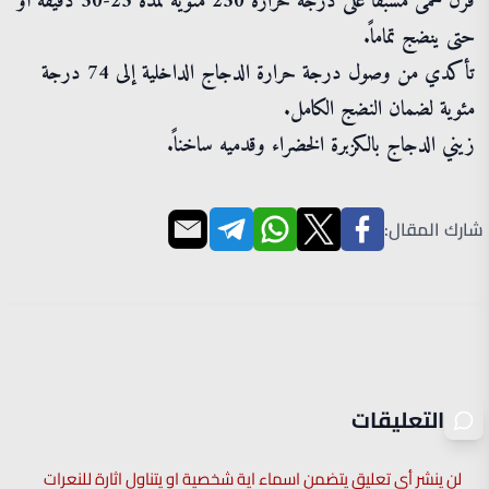
فرن محمى مسبقاً على درجة حرارة 230 مئوية لمدة 25-30 دقيقة أو
حتى ينضج تماماً.
تأكدي من وصول درجة حرارة الدجاج الداخلية إلى 74 درجة
مئوية لضمان النضج الكامل.
زيني الدجاج بالكزبرة الخضراء وقدميه ساخناً.
شارك المقال:
التعليقات
لن ينشر أي تعليق يتضمن اسماء اية شخصية او يتناول اثارة للنعرات