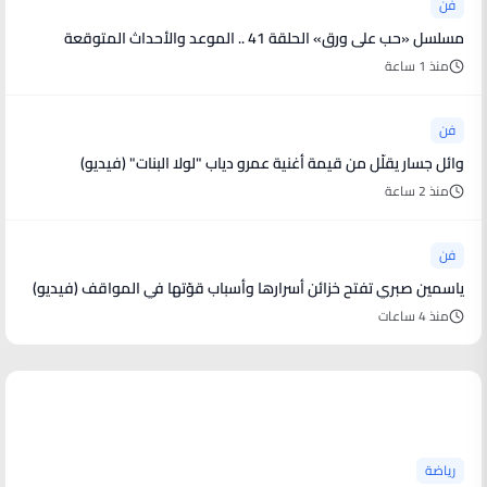
فن
مسلسل «حب على ورق» الحلقة 41 .. الموعد والأحداث المتوقعة
منذ 1 ساعة
فن
وائل جسار يقلّل من قيمة أغنية عمرو دياب "لولا البنات" (فيديو)
منذ 2 ساعة
فن
ياسمين صبري تفتح خزائن أسرارها وأسباب قوّتها في المواقف (فيديو)
منذ 4 ساعات
أخبار رياضية
رياضة