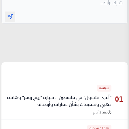
الأكثر قراءة
سياسة
"أغنى متسول" في فلسطين .. سيارة "رينج روفر" وهاتف
01
ذهبي وتحقيقات بشأن عقاراته وأرصدته
منذ 3 أيام
ملفات ساخنة