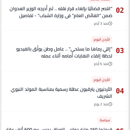
"انتصر قضائيًا بإلغاء قرار نقله .. ثم أُدرجه الوزير العدوان
02
ضمن "الفائض العام" في وزارة الشباب" - تفاصيل
منذ 3 أيام
الأردن اليوم
"إللي رماها ما بستحي" .. عامل وطن يوثّق بالفيديو
03
لحظة إلقاء النفايات أمامه أثناء عمله
منذ 6 أيام
الأردن اليوم
الأردنيون يترقبون عطلة رسمية بمناسبة المولد النبوي
04
الشريف
منذ 2 يوم
سياسة
قيمتها 150 مليار دولار .. العراق يدرس بيع 600 ألف عقار