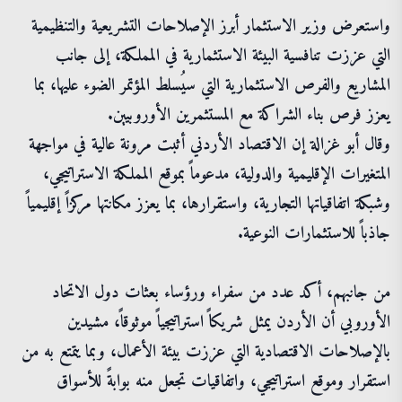
واستعرض وزير الاستثمار أبرز الإصلاحات التشريعية والتنظيمية
التي عززت تنافسية البيئة الاستثمارية في المملكة، إلى جانب
المشاريع والفرص الاستثمارية التي سيُسلط المؤتمر الضوء عليها، بما
يعزز فرص بناء الشراكة مع المستثمرين الأوروبيين.
وقال أبو غزالة إن الاقتصاد الأردني أثبت مرونة عالية في مواجهة
المتغيرات الإقليمية والدولية، مدعوماً بموقع المملكة الاستراتيجي،
وشبكة اتفاقياتها التجارية، واستقرارها، بما يعزز مكانتها مركزاً إقليمياً
جاذباً للاستثمارات النوعية.
من جانبهم، أكد عدد من سفراء ورؤساء بعثات دول الاتحاد
الأوروبي أن الأردن يمثل شريكاً استراتيجياً موثوقاً، مشيدين
بالإصلاحات الاقتصادية التي عززت بيئة الأعمال، وبما يتمتع به من
استقرار وموقع استراتيجي، واتفاقيات تجعل منه بوابةً للأسواق