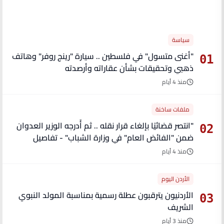
الأكثر قراءة
سياسة
"أغنى متسول" في فلسطين .. سيارة "رينج روفر" وهاتف
01
ذهبي وتحقيقات بشأن عقاراته وأرصدته
منذ 4 أيام
ملفات ساخنة
"انتصر قضائيًا بإلغاء قرار نقله .. ثم أُدرجه الوزير العدوان
02
ضمن "الفائض العام" في وزارة الشباب" - تفاصيل
منذ 4 أيام
الأردن اليوم
الأردنيون يترقبون عطلة رسمية بمناسبة المولد النبوي
03
الشريف
منذ 3 أيام