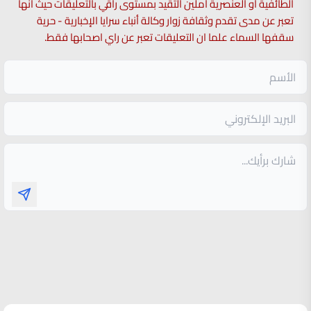
الطائفية او العنصرية آملين التقيد بمستوى راقي بالتعليقات حيث انها
تعبر عن مدى تقدم وثقافة زوار وكالة أنباء سرايا الإخبارية - حرية
سقفها السماء علما ان التعليقات تعبر عن راي اصحابها فقط.