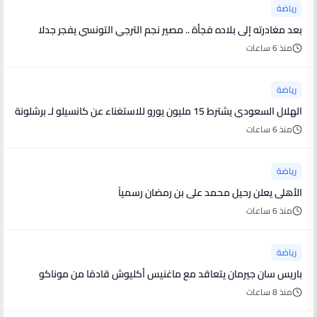
رياضة
بعد مغادرته إلى بلاده فجأة .. مصير نجم الترجي التونسي يفجر جدلا
منذ 6 ساعات
رياضة
الهلال السعودي يشترط 15 مليون يورو للاستغناء عن كانسيلو لـ برشلونة
منذ 6 ساعات
رياضة
الأهلى يعلن رحيل محمد على بن رمضان رسمياً
منذ 6 ساعات
رياضة
باريس سان جيرمان يتعاقد مع ماغنيس أكليوش قادمًا من موناكو
منذ 8 ساعات