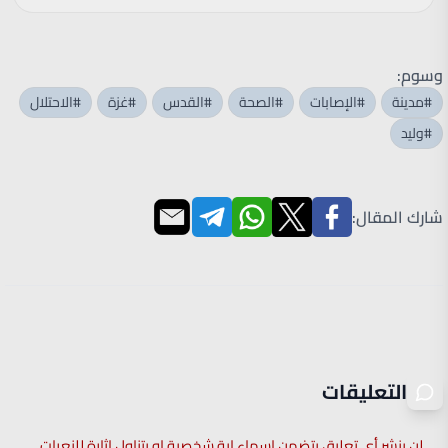
وسوم:
#مدينة
#الإصابات
#الصحة
#القدس
#غزة
#الاحتلال
#وليد
شارك المقال:
التعليقات
لن ينشر أي تعليق يتضمن اسماء اية شخصية او يتناول اثارة للنعرات