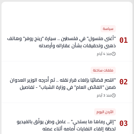
الأكثر قراءة
سياسة
"أغنى متسول" في فلسطين .. سيارة "رينج روفر" وهاتف
01
ذهبي وتحقيقات بشأن عقاراته وأرصدته
منذ 4 أيام
ملفات ساخنة
"انتصر قضائيًا بإلغاء قرار نقله .. ثم أُدرجه الوزير العدوان
02
ضمن "الفائض العام" في وزارة الشباب" - تفاصيل
منذ 3 أيام
الأردن اليوم
"إللي رماها ما بستحي" .. عامل وطن يوثّق بالفيديو
03
لحظة إلقاء النفايات أمامه أثناء عمله