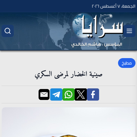
الجمعة، ٧ أغسطس ٢٠٢٦
مطبخ
صينية الخضار لمرضى السكري