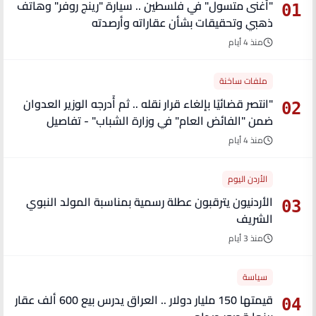
"أغنى متسول" في فلسطين .. سيارة "رينج روفر" وهاتف
01
ذهبي وتحقيقات بشأن عقاراته وأرصدته
منذ 4 أيام
ملفات ساخنة
"انتصر قضائيًا بإلغاء قرار نقله .. ثم أُدرجه الوزير العدوان
02
ضمن "الفائض العام" في وزارة الشباب" - تفاصيل
منذ 4 أيام
الأردن اليوم
الأردنيون يترقبون عطلة رسمية بمناسبة المولد النبوي
03
الشريف
منذ 3 أيام
سياسة
قيمتها 150 مليار دولار .. العراق يدرس بيع 600 ألف عقار
04