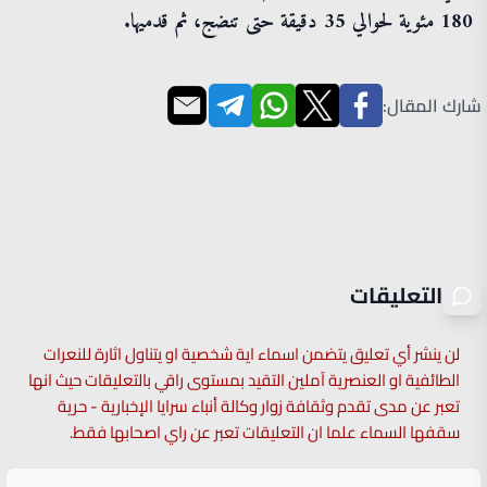
180 مئوية لحوالي 35 دقيقة حتى تنضج، ثم قدميها.
شارك المقال:
التعليقات
لن ينشر أي تعليق يتضمن اسماء اية شخصية او يتناول اثارة للنعرات
الطائفية او العنصرية آملين التقيد بمستوى راقي بالتعليقات حيث انها
تعبر عن مدى تقدم وثقافة زوار وكالة أنباء سرايا الإخبارية - حرية
سقفها السماء علما ان التعليقات تعبر عن راي اصحابها فقط.