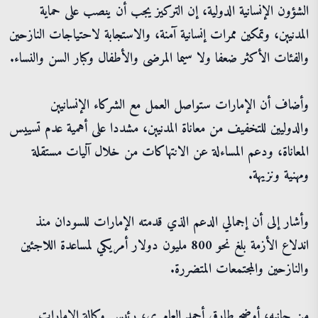
الشؤون الإنسانية الدولية، إن التركيز يجب أن ينصب على حماية
المدنيين، وتمكين ممرات إنسانية آمنة، والاستجابة لاحتياجات النازحين
والفئات الأكثر ضعفا ولا سيما المرضى والأطفال وكبار السن والنساء.
وأضاف أن الإمارات ستواصل العمل مع الشركاء الإنسانيين
والدوليين للتخفيف من معاناة المدنيين، مشددا على أهمية عدم تسييس
المعاناة، ودعم المساءلة عن الانتهاكات من خلال آليات مستقلة
ومهنية ونزيهة.
وأشار إلى أن إجمالي الدعم الذي قدمته الإمارات للسودان منذ
اندلاع الأزمة بلغ نحو 800 مليون دولار أمريكي لمساعدة اللاجئين
والنازحين والمجتمعات المتضررة.
من جانبه، أوضح طارق أحمد العامري، رئيس وكالة الإمارات