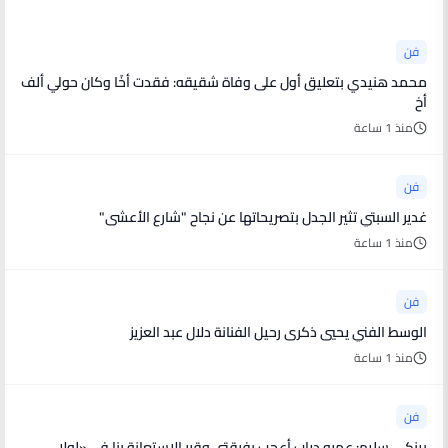
فن
محمد هنيدي بتعليق أول على وفاة شقيقه: فقدت أخًا وكان حولي ألف
أخ
منذ 1 ساعة
فن
غدير السبتي تثير الجدل بتصريحاتها عن نجاح "شارع الأعشى"
منذ 1 ساعة
فن
الوسط الفني يحيي ذكرى رحيل الفنانة دلال عبد العزيز
منذ 1 ساعة
فن
بينكى سليم: عمرو دياب أعجب بفرقتى وقرر الاستعانة بنا فى «لولا