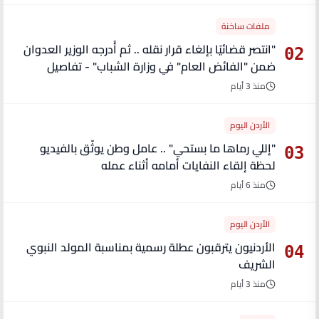
ملفات ساخنة
"انتصر قضائيًا بإلغاء قرار نقله .. ثم أُدرجه الوزير العدوان
02
ضمن "الفائض العام" في وزارة الشباب" - تفاصيل
منذ 3 أيام
الأردن اليوم
"إللي رماها ما بستحي" .. عامل وطن يوثّق بالفيديو
03
لحظة إلقاء النفايات أمامه أثناء عمله
منذ 6 أيام
الأردن اليوم
الأردنيون يترقبون عطلة رسمية بمناسبة المولد النبوي
04
الشريف
منذ 3 أيام