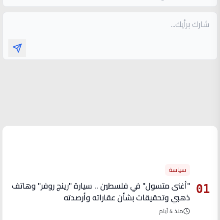
الأكثر قراءة
سياسة
"أغنى متسول" في فلسطين .. سيارة "رينج روفر" وهاتف
01
ذهبي وتحقيقات بشأن عقاراته وأرصدته
منذ 4 أيام