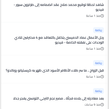
شاهد لحظة توقيع محمد صلاح عقد انضمامه إلى طرابزون سبور -
فيديو
منذ 1 ساعة
رياضة
رجل الأعمال عماد الدميسي يتكفل بالتعاقد مع 4 محترفين لنادي
الوحدات على نفقته الخاصة - فيديو
منذ 1 ساعة
رياضة
قبل الزواج .. ما سر طلاء الأظافر الأسود الذي ظهر به كريستيانو رونالدو؟
منذ 1 ساعة
رياضة
بعد مغادرته إلى بلاده فجأة .. مصير نجم الترجي التونسي يفجر جدلا
منذ 9 ساعات