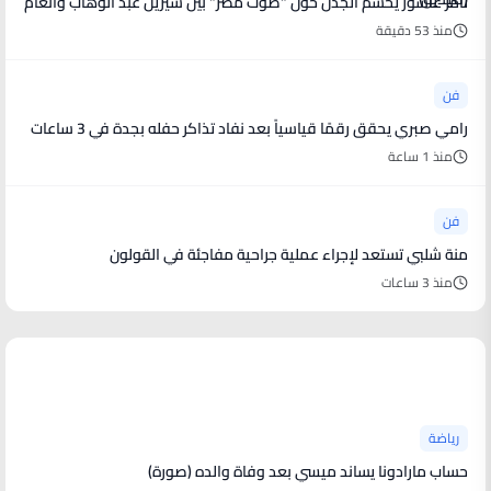
تامر عاشور يحسم الجدل حول "صوت مصر" بين شيرين عبد الوهاب وأنغام
منذ 53 دقيقة
فن
رامي صبري يحقق رقمًا قياسياً بعد نفاد تذاكر حفله بجدة في 3 ساعات
منذ 1 ساعة
فن
منة شلبي تستعد لإجراء عملية جراحية مفاجئة في القولون
منذ 3 ساعات
أخبار رياضية
رياضة
حساب مارادونا يساند ميسي بعد وفاة والده (صورة)