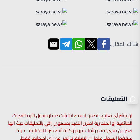
شارك المقال:
التعليقات
لن ينشر أي تعليق يتضمن اسماء اية شخصية او يتناول اثارة للنعرات
الطائفية او العنصرية آملين التقيد بمستوى راقي بالتعليقات حيث انها
تعبر عن مدى تقدم وثقافة زوار وكالة أنباء سرايا الإخبارية - حرية
سقفها السماء علما ان التعليقات تعبر عن راي اصحابها فقط.