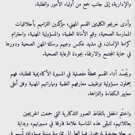
والإدارية، إلى جانب جمع من أولياء الأمور والطلبة.
وأدى خريجو الكليتين القسم المهني، مؤكدين التزامهم بأخلاقيات
الممارسة الصحية، وقيم الأمانة العلمية، والمسؤولية المهنية، واحترام
كرامة الإنسان، في مشهد عكس وعيهم برسالة المهن الصحية ودورها
في حماية المجتمع والارتقاء بجودة الرعاية الصحية.
ويُجسّد أداء القسم محطةً مفصلية في المسيرة الأكاديمية للطلبة، فهم
يحملون مسؤولية توظيف معارفهم العلمية ومهاراتهم المهنية وفق أعلى
معايير الكفاءة والنزاهة.
واختُتم الحفل بالتقاط الصور التذكارية التي جمعت الخريجين
بعائلاتهم، لتبقى هذه المناسبة علامة فارقة في مسيرتهم، وبداية
مرحلة جديدة يترجمون فيها العلم إلى ممارسة مهنية مسؤولة، تُسهم في