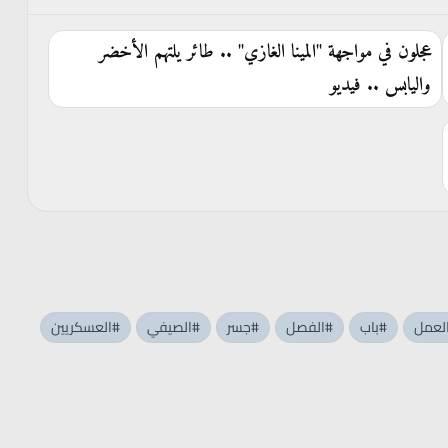
عجلون في مواجهة "المينا الغازي" .. طائر يلتهم الأخضر
واليابس .. فيديو
لعمل
#باب
#الفصل
#جسر
#الصيفي
#العسكريين