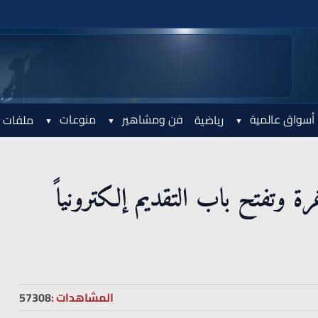
أسواق عالمية
فن ومشاهير
منوعات
رياضية
ملفات 
 وتفتح باب التقديم إلكترونياً
المشاهدات :
57308