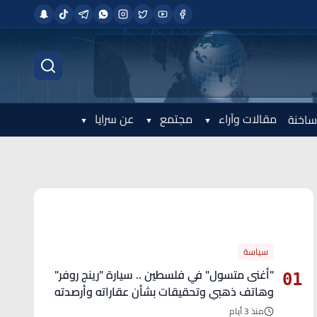
مقالات وآراء
مجتمع
عن سرايا
ساخنة
الأكثر قراءة
سياسة
"أغنى متسول" في فلسطين .. سيارة "رينج روفر"
01
وهاتف ذهبي وتحقيقات بشأن عقاراته وأرصدته
منذ 3 أيام