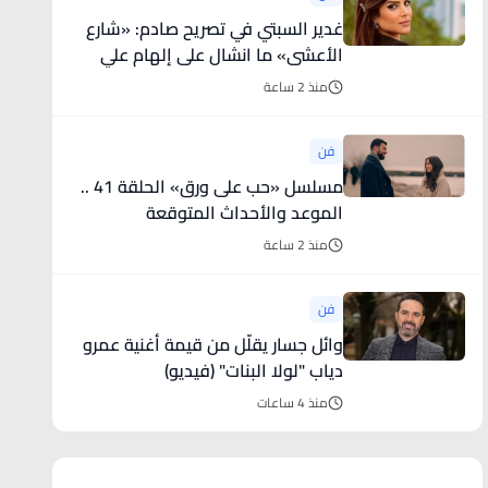
غدير السبتي في تصريح صادم: «شارع
الأعشى» ما انشال على إلهام علي
وحدها
منذ 2 ساعة
فن
مسلسل «حب على ورق» الحلقة 41 ..
الموعد والأحداث المتوقعة
منذ 2 ساعة
فن
وائل جسار يقلّل من قيمة أغنية عمرو
دياب "لولا البنات" (فيديو)
منذ 4 ساعات