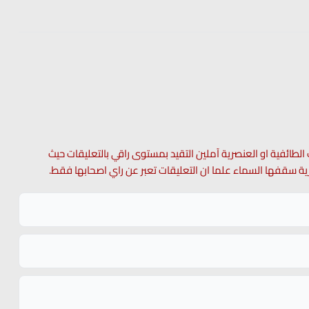
 الطائفية او العنصرية آملين التقيد بمستوى راقي بالتعليقات حيث
 حرية سقفها السماء علما ان التعليقات تعبر عن راي اصحابها فقط.