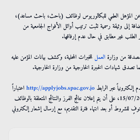
رة عن المؤهل العلمي للبكالوريوس لوظائف (باحث، باحث مساعد)،
افة إلى وثيقة رسمية تثبت ترتيب أوائل الأفواج الجامعية من
 الطلب غير مطابق في حال عدم إرفاقها.
 مصدقة من وزارة
العمل
للخبرات المحلية، وكشف بيانات المؤمن عليه
ا تصدق شهادات الخبرة الخارجية من وزارة الخارجية.
 إلكترونياً عبر الرابط
http://applyjobs.spac.gov.jo
اعتباراً
من صباح الثلاثاء 07/07/2026 ولغاية نهاية دوام الأربعاء 15/07/2026، على أن يتم إعلان نتائج الفرز والنتائج المتعلقة بالوظائف
وفٍ للشروط أو بعد انتهاء فترة التقديم، مع إرسال إشعار إلكتروني