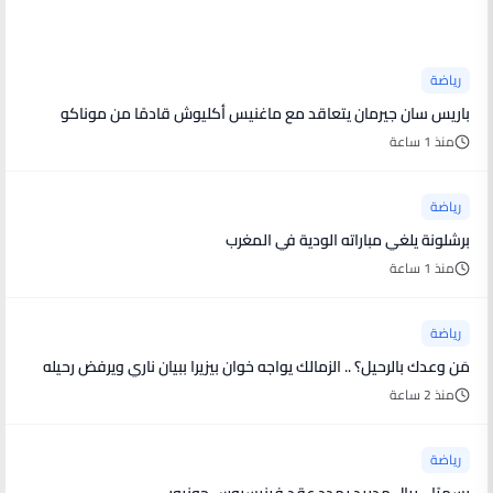
أخبار رياضية
رياضة
باريس سان جيرمان يتعاقد مع ماغنيس أكليوش قادمًا من موناكو
منذ 1 ساعة
رياضة
برشلونة يلغي مباراته الودية في المغرب
منذ 1 ساعة
رياضة
مَن وعدك بالرحيل؟ .. الزمالك يواجه خوان بيزيرا ببيان ناري ويرفض رحيله
منذ 2 ساعة
رياضة
رسميًا .. ريال مدريد يمدد عقد فينيسيوس جونيور