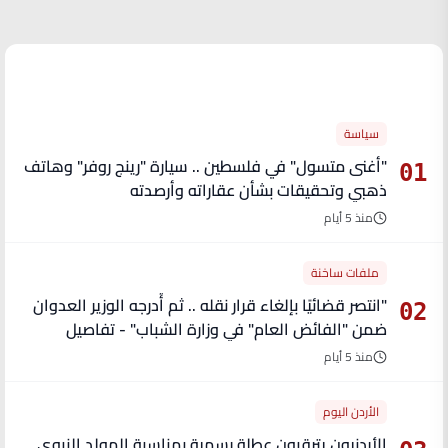
الأكثر قراءة
سياسة
"أغنى متسول" في فلسطين .. سيارة "رينج روفر" وهاتف
01
ذهبي وتحقيقات بشأن عقاراته وأرصدته
منذ 5 أيام
ملفات ساخنة
"انتصر قضائيًا بإلغاء قرار نقله .. ثم أُدرجه الوزير العدوان
02
ضمن "الفائض العام" في وزارة الشباب" - تفاصيل
منذ 5 أيام
الأردن اليوم
الأردنيون يترقبون عطلة رسمية بمناسبة المولد النبوي