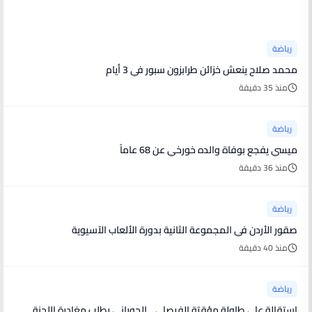
أخبار رياضية
رياضة
محمد صلاح ينعش خزائن طرابزون سبور في 3 أيام
منذ 35 دقيقة
رياضة
ميسي يفجع بوفاة والده خورخي عن 68 عاماً
منذ 36 دقيقة
رياضة
صقور الأردن في المجموعة الثانية بدورة الألعاب الآسيوية
منذ 40 دقيقة
رياضة
استقالة على طاولة مؤقتة الفيصلي .. الحوراني يطلب مغادرة اللجنة