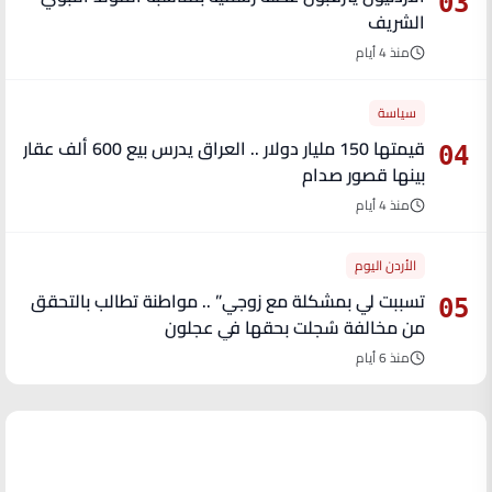
03
الشريف
منذ 4 أيام
سياسة
قيمتها 150 مليار دولار .. العراق يدرس بيع 600 ألف عقار
04
بينها قصور صدام
منذ 4 أيام
الأردن اليوم
تسببت لي بمشكلة مع زوجي” .. مواطنة تطالب بالتحقق
05
من مخالفة سُجلت بحقها في عجلون
منذ 6 أيام
آخر الأخبار