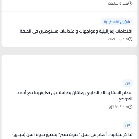
منذ 6 ساعات
شؤون فلسطينية
اقتحامات إسرائيلية ومواجهات واعتداءات مستوطنين في الضفة
منذ 6 ساعات
أخبار فنية
فن
عصام السقا وخالد الصاوي يعلقان بطرافة على تعاونهما مع أحمد
العوضي
منذ 3 دقائق
فن
تذاكر مجانية .. أنغام في حفل "صوت مصر" بحضور نجوم الفن (فيديو)