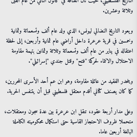
التاريخ الفلسطيني، حيث نال انعتاقه في كانون الثاني من عام ألفين
وثلاثة وعشرين.
ويعود التاريخ النضالي ليونس، الذي ولد عام ألف وتسعمائة وثمانية
وخمسين في قرية عرعرة داخل أراضي عام ثمانية وأربعين، إلى لحظة
اعتقاله في يناير من عام ألف وتسعمائة وثلاثة وثمانين بتهمة مقاومة
الاحتلال والانتماء لحركة "فتح" وقتل جندي "إسرائيلي".
وينحدر الفقيد من عائلة مقاومة، وهو ابن عم أحد الأسرى المحررين،
كما كان يصنف كثاني أقدم معتقل فلسطيني قبل أن يتنفس الحرية.
وعلى مدار أربعة عقود، تنقل ابن عرعرة بين عدة سجون ومعتقلات،
متحملا ظروف الاحتجاز القاسية حتى استكمال محكوميته الكاملة
البالغة أربعين عاما.