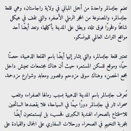
تضم جايسالمر واحدة من أجمل المباني في ولاية راجاستان، وهي قلعة
جايسالمر، والمصنوعة من الحجر الرملي الأصفر، والتي تقف في هيكل
شامخًا وفخورًا فوق تلة، ويطل على المدينة بأكملها، وتعد أيضًا أحد
مواقع التراث العالمي لليونسكو.
تعتبر قلعة جايسالمر، والتي يشار إليها أيضًا باسم القلعة الذهبية، حصنًا
حيًا، وموقع للسكن المستمر، حيث أن هناك مجتمعات تعيش داخل
مجمع الحصن، وهناك سوق مزدحم وقصور ومعابد وشوارع مزدحمة.
تُعرف جايسالمر باسم المدينة الذهبية بسبب رمالها الصفراء، وتلعب
صحراء ثار في جايسالمر دورًا مهمًا في السياحة، فلا يقصدها السائحين
للاستمتاع بالصحراء الهندية الكبرى فحسب، بل ليستمتعون أيضًا
بتجربة التخييم في الصحراء ورحلات السفاري على الجمال والقيادة على