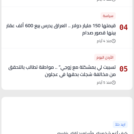
سياسة
قيمتها 150 مليار دولار .. العراق يدرس بيع 600 ألف عقار
04
بينها قصور صدام
منذ 4 أيام
الأردن اليوم
تسببت لي بمشكلة مع زوجي” .. مواطنة تطالب بالتحقق
05
من مخالفة سُجلت بحقها في عجلون
منذ 5 أيام
آخر الأخبار
اريد حلاً
كيف أغير شخصيتي وأستعيد ثقتي بنفسي