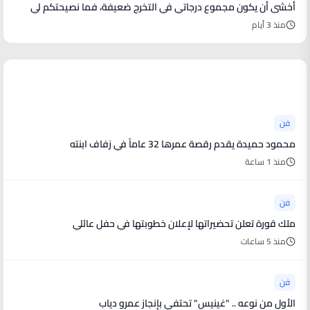
أخشى أن يكون مجموع درجاتي في التخرج ضعيفة، فما نصيحتكم لي
منذ 3 أيام
أخبار فنية
فن
محمود حميدة يقدم رقصة عمرها 32 عاماً في زفاف ابنته
منذ 1 ساعة
فن
ملك قورة تعلن تحضيراتها لإعلان خطوبتها في حفل عائلي
منذ 5 ساعات
فن
الأول من نوعه .. "غينيس" تحتفي بإنجاز عمرو دياب