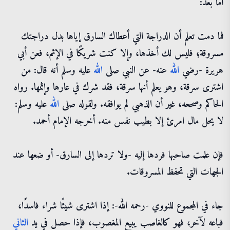
أما بعد:
فما دمت تعلم أن الدراجة التي أعطاك السارق إياها بدل دراجتك
مسروقة؛ فليس لك أخذها، وإلا كنت شريكًا في الإثم، فعن أبي
هريرة -رضي
الله
عنه- عن النبي صلى
الله
عليه وسلم أنه قال: من
اشترى سرقة، وهو يعلم أنها سرقة، فقد شرك في عارها وإثمها. رواه
الحاكم وصححه، غير أن الذهبي لم يوافقه. ولقوله صلى
الله
عليه وسلم:
لا يحل مال امرئ إلا بطيب نفس منه. أخرجه الإمام أحمد.
فإن علمت صاحبها فردها إليه -ولا تردها إلى السارق- أو ضعها عند
الجهات التي تحفظ المسروقات.
جاء في المجموع للنووي -رحمه الله-: إذا اشترى شيئًا شراء فاسدًا،
فباعه لآخر، فهو كالغاصب يبيع المغصوب، فإذا حصل في يد
الثاني