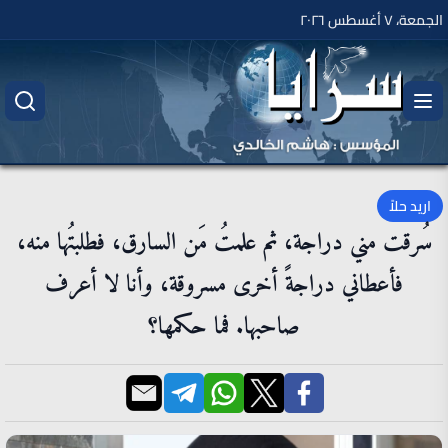
الجمعة، ٧ أغسطس ٢٠٢٦
اريد حلاً
سُرقت مني دراجة، ثم علمتُ مَن السارق، فطلبتُها منه،
فأعطاني دراجةً أخرى مسروقة، وأنا لا أعرف
صاحبها. فما حكمها؟