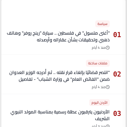
الأكثر قراءة
سياسة
"أغنى متسول" في فلسطين .. سيارة "رينج روفر" وهاتف
01
ذهبي وتحقيقات بشأن عقاراته وأرصدته
منذ 4 أيام
ملفات ساخنة
"انتصر قضائيًا بإلغاء قرار نقله .. ثم أُدرجه الوزير العدوان
02
ضمن "الفائض العام" في وزارة الشباب" - تفاصيل
منذ 4 أيام
الأردن اليوم
الأردنيون يترقبون عطلة رسمية بمناسبة المولد النبوي
03
الشريف
منذ 3 أيام