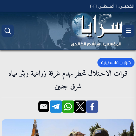
الخميس، ٦ أغسطس ٢٠٢٦
شؤون فلسطينية
قـوات الاحـتلال تخطر بهدم غرفة زراعية وبئر مياه
شرق جنـين