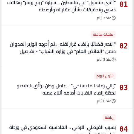
"أغنى متسول" في فلسطين .. سيارة "رينج روفر" وهاتف
01
ذهبي وتحقيقات بشأن عقاراته وأرصدته
منذ 3 أيام
ملفات ساخنة
"انتصر قضائيًا بإلغاء قرار نقله .. ثم أُدرجه الوزير العدوان
02
ضمن "الفائض العام" في وزارة الشباب" - تفاصيل
منذ 3 أيام
الأردن اليوم
"إللي رماها ما بستحي" .. عامل وطن يوثّق بالفيديو
03
لحظة إلقاء النفايات أمامه أثناء عمله
منذ 6 أيام
رياضة
بسبب الفيصلي الأردني .. القادسية السعودي في ورطة
04