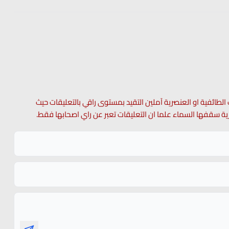
 الطائفية او العنصرية آملين التقيد بمستوى راقي بالتعليقات حيث
 حرية سقفها السماء علما ان التعليقات تعبر عن راي اصحابها فقط.