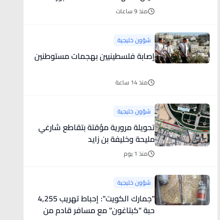
مضيق هرمز
منذ 9 ساعات
شؤون خليجية
إصابة فلسطينيين بهجمات مستوطنين
منذ 14 ساعة
شؤون خليجية
تحويلة مرورية مؤقتة بتقاطع شارعَي
مليحة وخليفة بن زايد
منذ 1 يوم
شؤون خليجية
"جمارك الكويت": إحباط تهريب 4,255
حبة "كبتاغون" مع مسافر قادم من