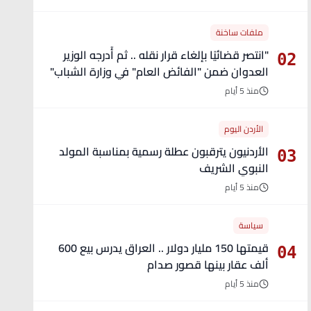
ملفات ساخنة
"انتصر قضائيًا بإلغاء قرار نقله .. ثم أُدرجه الوزير
02
العدوان ضمن "الفائض العام" في وزارة الشباب"
- تفاصيل
منذ 5 أيام
الأردن اليوم
الأردنيون يترقبون عطلة رسمية بمناسبة المولد
03
النبوي الشريف
منذ 5 أيام
سياسة
قيمتها 150 مليار دولار .. العراق يدرس بيع 600
04
ألف عقار بينها قصور صدام
منذ 5 أيام