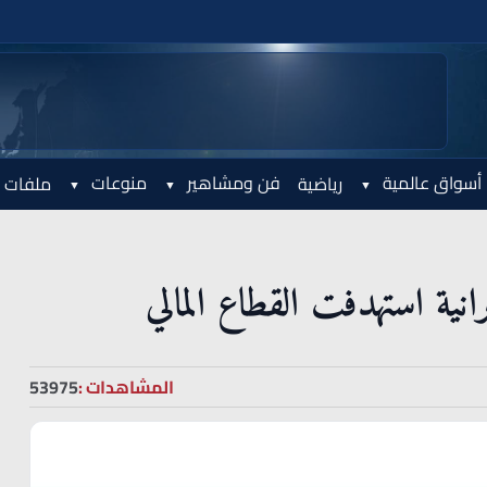
أسواق عالمية
فن ومشاهير
منوعات
رياضية
ملفات 
ية استهدفت القطاع المالي
المشاهدات :
53975