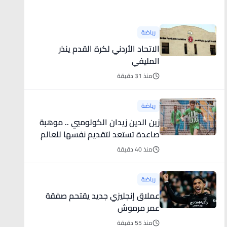
أخبار رياضية
رياضة
الاتحاد الأردني لكرة القدم ينذر
المليفي
منذ 31 دقيقة
رياضة
زين الدين زيدان الكولومبي .. موهبة
صاعدة تستعد لتقديم نفسها للعالم
منذ 40 دقيقة
رياضة
عملاق إنجليزي جديد يقتحم صفقة
عمر مرموش
منذ 55 دقيقة