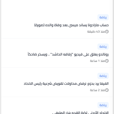
أخبار رياضية
رياضة
حساب مارادونا يساند ميسي بعد وفاة والده (صورة)
منذ 43 دقيقة
رياضة
رونالدو يعلق على فيديو "زفافه الحاشد" .. ويسخر ضاحكاً
منذ 1 ساعة
رياضة
الفيفا يرد بحزم: نرفض محاولات تقويض شرعية رئيس الاتحاد
منذ 2 ساعة
رياضة
الاتحاد الأردني لكرة القدم ينذر المليفي