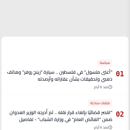
الأكثر قراءة
سياسة
"أغنى متسول" في فلسطين .. سيارة "رينج روفر" وهاتف
01
ذهبي وتحقيقات بشأن عقاراته وأرصدته
منذ 6 أيام
ملفات ساخنة
"انتصر قضائيًا بإلغاء قرار نقله .. ثم أُدرجه الوزير العدوان
02
ضمن "الفائض العام" في وزارة الشباب" - تفاصيل
منذ 6 أيام