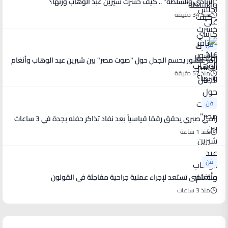
"الزبادي والسلطة" .. كيف خسرت شيرين عبد الوهاب وزنها؟
منذ 34 دقيقة
فن
تامر عاشور يحسم الجدل حول "صوت مصر" بين شيرين عبد الوهاب وأنغام
منذ 57 دقيقة
فن
رامي صبري يحقق رقمًا قياسياً بعد نفاد تذاكر حفله بجدة في 3 ساعات
منذ 1 ساعة
فن
منة شلبي تستعد لإجراء عملية جراحية مفاجئة في القولون
منذ 3 ساعات