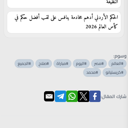
النظيفة
الحكم الأردني أدهم مخادمة ينافس على لقب أفضل حكم في
كأس العالم 2026
وسوم:
#العالم
#مصر
#اليوم
#مباراة
#صلاح
#الجميع
#كريستيانو
#محمد
شارك المقال: