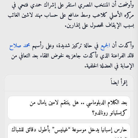
وأوضحت أن المنتخب المصري استقر على إشراك حمدي فتحي في
مركزه الأصلي كلاعب وسط مدافع على حساب مهند لاشين الغائب
بسبب الإيقاف للحصول على إنذارين.
وأكدت أن
الجميع
في حالة تركيز شديدة، وعلى رأسهم
محمد
صلاح
قائد الفراعنة الذي تأكدت جاهزيته لخوض اللقاء بعد التعافي من
الإصابة في العضلة الخلفية.
إقرأ ايضاَ
بعد الكلام الدبلوماسي .. هل ينتقم لامين يامال من
كريستيانو رونالدو؟
حارس إسبانيا يدخل موسوعة “غينيس” بأطول دقائق للشباك