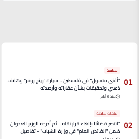
الأكثر قراءة
سياسة
"أغنى متسول" في فلسطين .. سيارة "رينج روفر" وهاتف
01
ذهبي وتحقيقات بشأن عقاراته وأرصدته
منذ 6 أيام
ملفات ساخنة
"انتصر قضائيًا بإلغاء قرار نقله .. ثم أُدرجه الوزير العدوان
02
ضمن "الفائض العام" في وزارة الشباب" - تفاصيل