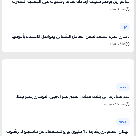
سامو زين يوضح حقيقة ارتباطه بفنانة وحصوله على الجنسية المصرية
منذ 3 ساعات
فن
نانسي عجرم تستعد لحفل الساحل الشمالي وتواصل الاحتفاء بألبومها
منذ 6 ساعات
أخبار رياضية
رياضة
بعد مغادرته إلى بلاده فجأة .. مصير نجم الترجي التونسي يفجر جدلا
منذ 16 دقيقة
رياضة
الهلال السعودي يشترط 15 مليون يورو للاستغناء عن كانسيلو لـ برشلونة