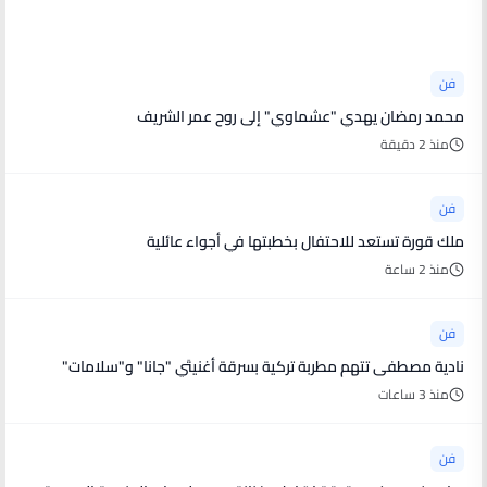
أخبار فنية
فن
محمد رمضان يهدي "عشماوي" إلى روح عمر الشريف
منذ 2 دقيقة
فن
ملك قورة تستعد للاحتفال بخطبتها في أجواء عائلية
منذ 2 ساعة
فن
نادية مصطفى تتهم مطربة تركية بسرقة أغنيتَي "جانا" و"سلامات"
منذ 3 ساعات
فن