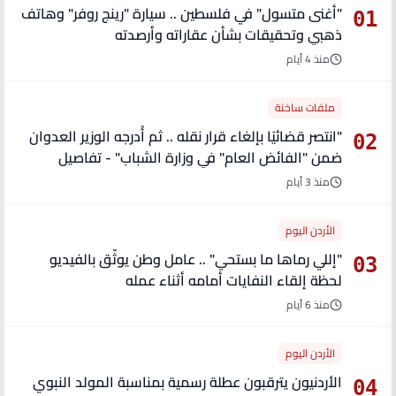
"أغنى متسول" في فلسطين .. سيارة "رينج روفر" وهاتف
01
ذهبي وتحقيقات بشأن عقاراته وأرصدته
منذ 4 أيام
ملفات ساخنة
"انتصر قضائيًا بإلغاء قرار نقله .. ثم أُدرجه الوزير العدوان
02
ضمن "الفائض العام" في وزارة الشباب" - تفاصيل
منذ 3 أيام
الأردن اليوم
"إللي رماها ما بستحي" .. عامل وطن يوثّق بالفيديو
03
لحظة إلقاء النفايات أمامه أثناء عمله
منذ 6 أيام
الأردن اليوم
الأردنيون يترقبون عطلة رسمية بمناسبة المولد النبوي
04