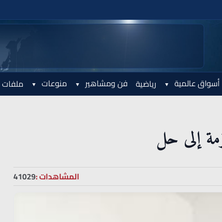
أسواق عالمية
فن ومشاهير
منوعات
رياضية
ملفات 
زمة إلى حل
المشاهدات :
41029