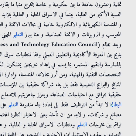
ثمانية وعشرون جامعة ما بين حكومية و خاصة يتخرج منها ما يق
النسبة الأكبر من الطلبة، بينما في الاسواق المحلية و العالمية يتز
و الهندسة الكهربائية و الالكترونية خاصة في مجالات الاتمتة و ال
المحوسب و الروبوتات و الاتمتة الصناعية. و هنا يبرز
التعليم
المهني 
ويعد نظام BTEC (Business and Technology Education Council) أبرز النماذج العالمية في
يدمج بين المعرفة الأكاديمية والتطبيق العملي وفقا لمتطلبات سوق 
بالممارسة والتقييم المستمر، بما يسهم في إعداد خريجين يمتلكون ا
التخصصات التقنية والمهنية، ومن أبرز مجالاته: الهندسة، وإدارة ا
المناهج والبرامج التعليمية فقط بل بناء شراكة حقيقية بين المؤسس
حقيقية تتوافق مع احتياجات الصناعة، ويعزز جاهزيتهم للاندما
البطالة
لا تبدأ من التوظيف فقط بل إعادة بناء منظومة
التعليم
على 
مصانع و شركات. و لابد من ان نأخذ بعين الاعتبار النظرة المجتم
توائم بين مخرجات
التعليم
ومتطلبات الاسواق المحلية و العالمية. و ه
التصنيع و جذب الاستثمارات الاجنبية و التشجيع على اقامة المصا