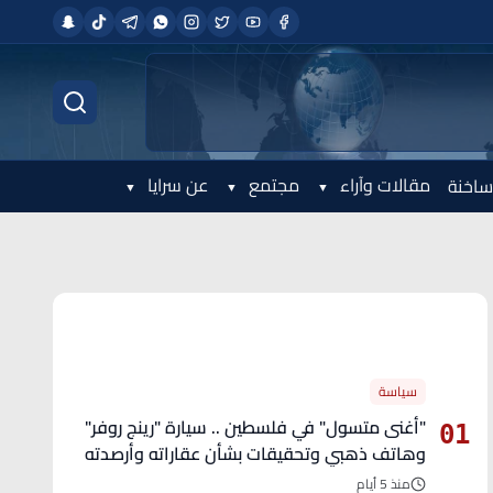
مقالات وآراء
مجتمع
عن سرايا
ساخنة
الأكثر قراءة
سياسة
"أغنى متسول" في فلسطين .. سيارة "رينج روفر"
01
وهاتف ذهبي وتحقيقات بشأن عقاراته وأرصدته
منذ 5 أيام