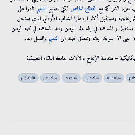
جب تعزيز الشراكة مع
القطاع
الخاص
لكي يصبح
التعليم
قادرا على
إنتاجية ومستقبل أكثر ازدهارا للشباب الأردني الذي يستحق
قبله و المساهمة في بناء هذا الوطن وتعد المساهمة في تنمية الوطن
 يبنى الا بسواعد ابنائه وتنطلق تنميته من
التعليم
والعمل معا.
كانيكية – هندسة الإنتاج والآلات جامعة البلقاء التطبيقية
ليم
#البطالة
#العمل
#محمد
#الخاص
#القطاع