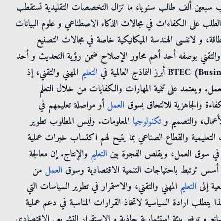
ارب سبعين ألف طالب سنويا، ما تزال التخصصات التقليدية تستقطب
ايد الطلب على الكفاءات في مجالات الذكاء الاصطناعي و علوم البيانات
طاقة، و لاننسى الهندسة الميكانيكية خاصة في مجالات التصنيع
والتقني بوصفه أحد أهم محاور الإصلاح ضمن رؤية التحديث و أحد
التعليم
المهني والتقني، إذ
العمل. ويعتمد على تنمية المهارات والكفايات من خلال التعلم
لكفاءة والجاهزية للالتحاق بسوق
العمل
أو مواصلة تعليمهم في
لأعمال، والتصميم و
تكنولوجيا
المعلومات. وليس المطلوب تطوير
ات التعليمية والقطاع الصناعي بما يتيح لهم اكتساب خبرات عملية
ج في سوق العمل، ويقلص الفجوة بين
التعليم
والإنتاج. إن معالجة
أسس ترتبط باحتياجات التنمية الاقتصادية وسوق
العمل
من
عية إلى
التعليم
المهني والتقني، والاستمرار في تطوير السياسات التي
ذا يتطلب ارادة السياسية لاتخاذ القرارات المناسبة في دعم عملية
نع و توفير بيئة استثمارية جاذبة و الاستقرار التشريعي الاقتصادي