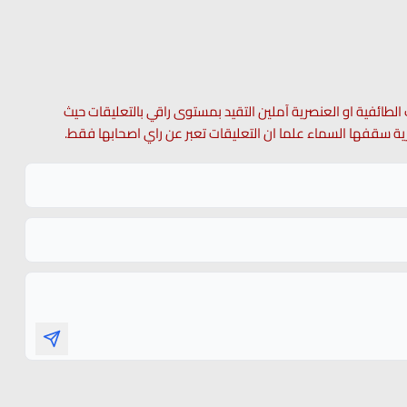
 الطائفية او العنصرية آملين التقيد بمستوى راقي بالتعليقات حيث
 حرية سقفها السماء علما ان التعليقات تعبر عن راي اصحابها فقط.