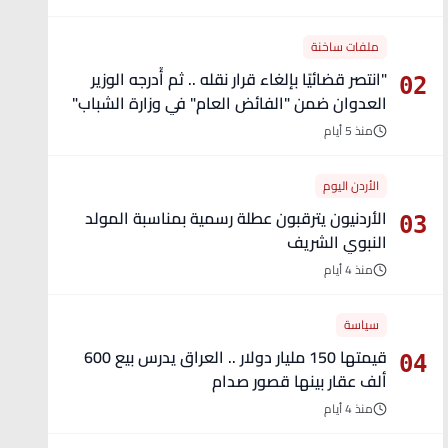
ملفات ساخنة
"انتصر قضائيًا بإلغاء قرار نقله .. ثم أُدرجه الوزير
02
العدوان ضمن "الفائض العام" في وزارة الشباب"
- تفاصيل
منذ 5 أيام
الأردن اليوم
الأردنيون يترقبون عطلة رسمية بمناسبة المولد
03
النبوي الشريف
منذ 4 أيام
سياسة
قيمتها 150 مليار دولار .. العراق يدرس بيع 600
04
ألف عقار بينها قصور صدام
منذ 4 أيام