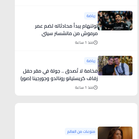
رياضة
توتنهام يبدأ محادثاته لضم عمر
مرموش من مانشستر سيتي
منذ 1 ساعة
رياضة
فخامة لا تُصدق .. جولة في مقر حفل
زفاف كريستيانو رونالدو وجورجينا (صور)
منذ 1 ساعة
منوعات من العالم
منوعات من العالم