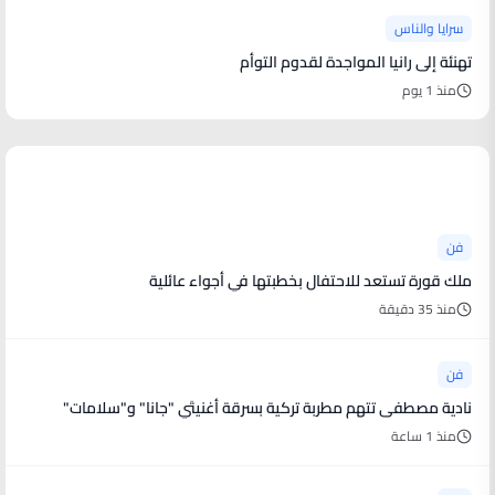
سرايا والناس
تهنئة إلى رانيا المواجدة لقدوم التوأم
منذ 1 يوم
أخبار فنية
فن
ملك قورة تستعد للاحتفال بخطبتها في أجواء عائلية
منذ 35 دقيقة
فن
نادية مصطفى تتهم مطربة تركية بسرقة أغنيتَي "جانا" و"سلامات"
منذ 1 ساعة