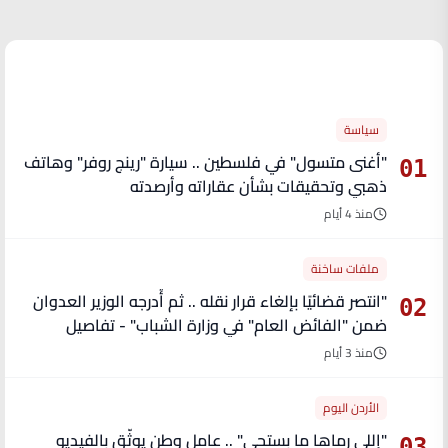
الأكثر قراءة
سياسة
"أغنى متسول" في فلسطين .. سيارة "رينج روفر" وهاتف
01
ذهبي وتحقيقات بشأن عقاراته وأرصدته
منذ 4 أيام
ملفات ساخنة
"انتصر قضائيًا بإلغاء قرار نقله .. ثم أُدرجه الوزير العدوان
02
ضمن "الفائض العام" في وزارة الشباب" - تفاصيل
منذ 3 أيام
الأردن اليوم
"إللي رماها ما بستحي" .. عامل وطن يوثّق بالفيديو
03