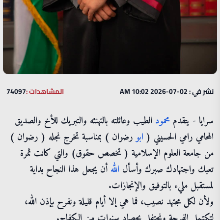
نشر في : 02-07-2026 10:02 AM
المشاهدات :
74097
سرايا - يتقدم
محمود
الطيب وعائلته بالتهنئه والتبريك للأخ والصديق
المحامي رامي الحسيني (
ابو
رضوان ) بمناسبة تخرج نجله ( رضوان )
من جامعة العلوم الإسلامية ( تخصص حقوق) والتي كانت ثمرة
تعبك واجتهادك صبرك وأسأل
الله
أن يجعل هذا النجاح بداية
لمستقبل مليء بالتوفيق والإنجازات.
ولأن لكل مجتهد نصيب، فما هي إلا أيام قليلة ونفرح بإذن الله،
لتكتمل الفرحة ونحتفل بحصاد سنوات من الكفاح.