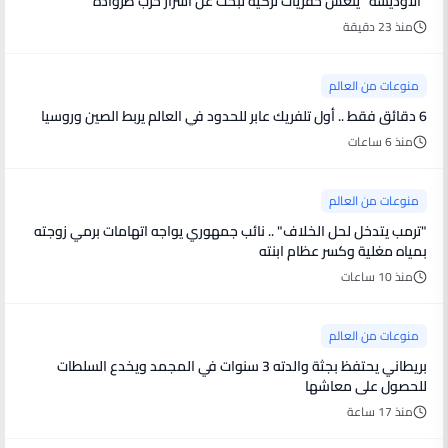
"الأوديسة" ينعش حفريات تركية تبحث عن أسرار حرب طروادة
منذ 23 دقيقة
منوعات من العالم
6 دقائق فقط .. أول تلفريك عابر للحدود في العالم يربط الصين وروسيا
منذ 6 ساعات
منوعات من العالم
"ترمب يتدخل لحل الخلاف" .. نائب جمهوري يواجه اتهامات برمي زوجته
بمياه مغلية وكسر عظام ابنته
منذ 10 ساعات
منوعات من العالم
بريطاني يحتفظ بجثة والدته 3 سنوات في المجمد ويخدع السلطات
للحصول على معاشها
منذ 17 ساعة