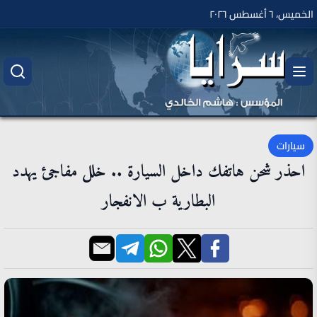
الخميس، ٦ أغسطس ٢٠٢٦
سيارات
احذر شحن هاتفك داخل السيارة .. خلل مفاجئ يهدد
البطارية ب الانفجار