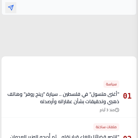
الأكثر قراءة
سياسة
"أغنى متسول" في فلسطين .. سيارة "رينج روفر" وهاتف
01
ذهبي وتحقيقات بشأن عقاراته وأرصدته
منذ 3 أيام
ملفات ساخنة
"انتصر قضائيًا بإلغاء قرار نقله .. ثم أُدرجه الوزير العدوان