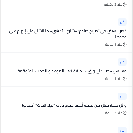
منذ 2 دقيقة
فن
غدير السبتي في تصريح صادم: «شارع الأعشى» ما انشال على إلهام علي
وحدها
منذ 1 ساعة
فن
مسلسل «حب على ورق» الحلقة 41 .. الموعد والأحداث المتوقعة
منذ 1 ساعة
فن
وائل جسار يقلّل من قيمة أغنية عمرو دياب "لولا البنات" (فيديو)
منذ 2 ساعة
فن